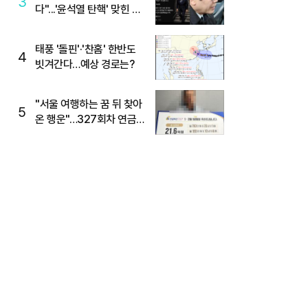
3
다"...'윤석열 탄핵' 맞힌 무
당, '성지글' 등장
태풍 '돌핀'·'찬홈' 한반도
4
빗겨간다…예상 경로는?
"서울 여행하는 꿈 뒤 찾아
5
온 행운"…327회차 연금
복권720+ 당첨번호조회
주목