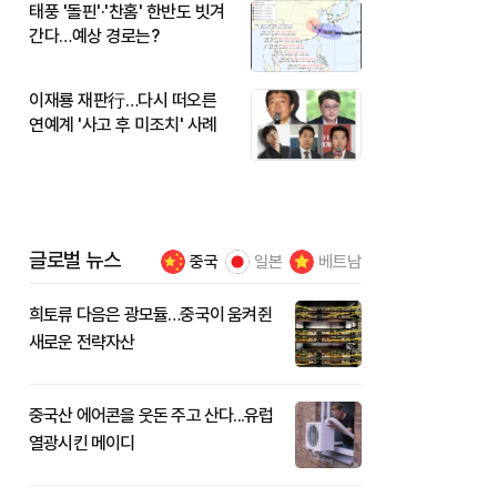
태풍 '돌핀'·'찬홈' 한반도 빗겨
간다…예상 경로는?
이재룡 재판行…다시 떠오른
연예계 '사고 후 미조치' 사례
글로벌 뉴스
중국
일본
베트남
희토류 다음은 광모듈…중국이 움켜쥔
새로운 전략자산
중국산 에어콘을 웃돈 주고 산다...유럽
열광시킨 메이디