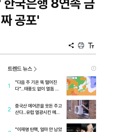
" 한국은행 8연속 금
짜 공포'
공
프
텍
유
린
스
트
트
크
기
트렌드 뉴스
"다음 주 기온 뚝 떨어진
1
다"…태풍도 없이 열돔 박
살 낸 '이것'
중국산 에어콘을 웃돈 주고
2
산다...유럽 열광시킨 메이
디
"이재명 탄핵, 얼마 안 남았