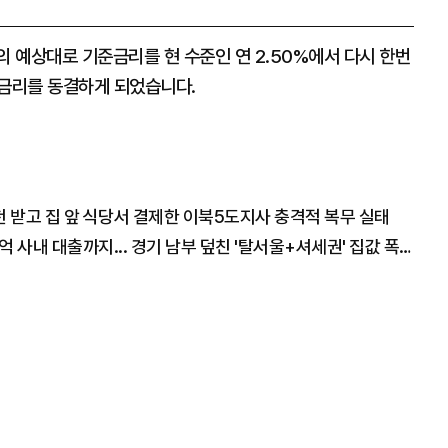
 예상대로 기준금리를 현 수준인 연 2.50%에서 다시 한번
 금리를 동결하게 되었습니다.
5천 받고 집 앞 식당서 결제한 이북5도지사 충격적 복무 실태
"삼성 직원 뭉칫돈 쏟아졌다" 억대 성과급에 5억 사내 대출까지... 경기 남부 덮친 '탈서울+셔세권' 집값 폭등의 실체