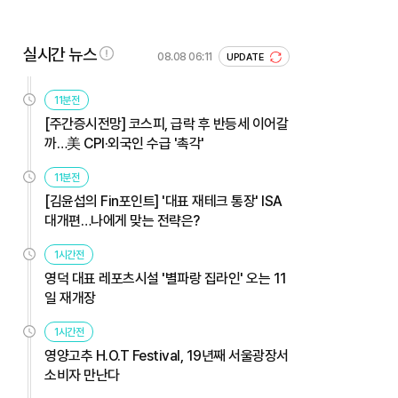
실시간 뉴스
08.08 06:11
UPDATE
11분전
[주간증시전망] 코스피, 급락 후 반등세 이어갈
까…美 CPI·외국인 수급 '촉각'
11분전
[김윤섭의 Fin포인트] '대표 재테크 통장' ISA
대개편…나에게 맞는 전략은?
1시간전
영덕 대표 레포츠시설 '별파랑 집라인' 오는 11
일 재개장
1시간전
영양고추 H.O.T Festival, 19년째 서울광장서
소비자 만난다