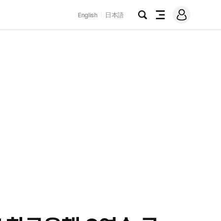
로
English
日本語
그
검
전
인
색
체
메
뉴