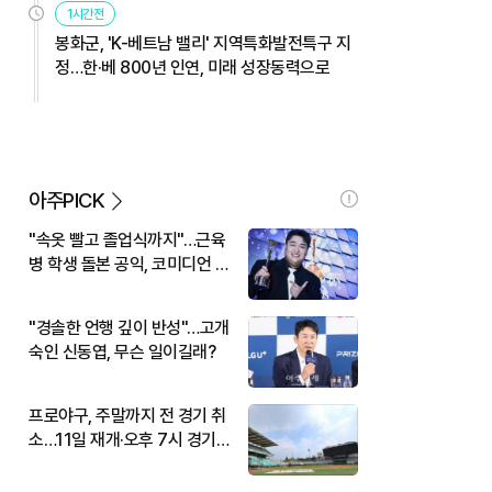
1시간전
봉화군, 'K-베트남 밸리' 지역특화발전특구 지
정…한·베 800년 인연, 미래 성장동력으로
아주PICK
"속옷 빨고 졸업식까지"…근육
병 학생 돌본 공익, 코미디언 김
규원이었다
"경솔한 언행 깊이 반성"…고개
숙인 신동엽, 무슨 일이길래?
프로야구, 주말까지 전 경기 취
소…11일 재개·오후 7시 경기
시작