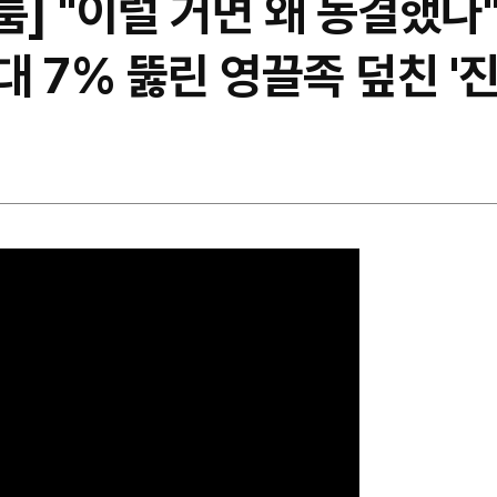
룸] "이럴 거면 왜 동결했나
대 7% 뚫린 영끌족 덮친 '진