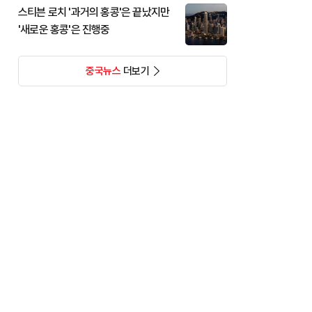
스티븐 로치 '과거의 홍콩'은 끝났지만
'새로운 홍콩'은 진행중
중국뉴스
더보기