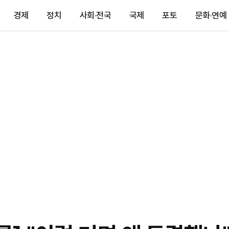
경제
정치
사회·전국
국제
포토
문화·연예