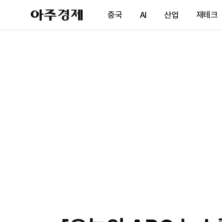
아
중국
AI
산업
재테크
주
경
제