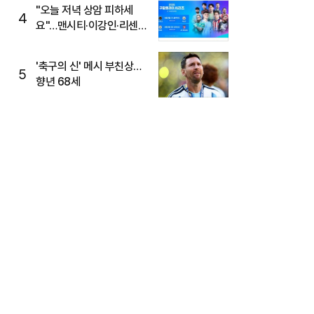
"오늘 저녁 상암 피하세
4
요"…맨시티·이강인·리센느
뜬다, 6호선 혼잡 예상
'축구의 신' 메시 부친상…
5
향년 68세