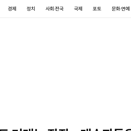
경제
정치
사회·전국
국제
포토
문화·연예