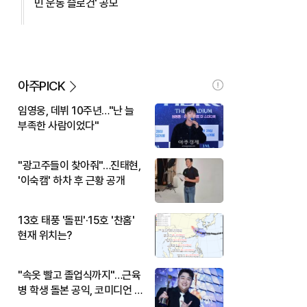
민 운동 슬로건' 공모
아주PICK
임영웅, 데뷔 10주년…"난 늘
부족한 사람이었다"
"광고주들이 찾아줘"…진태현,
'이숙캠' 하차 후 근황 공개
13호 태풍 '돌핀'·15호 '찬홈'
현재 위치는?
"속옷 빨고 졸업식까지"…근육
병 학생 돌본 공익, 코미디언 김
규원이었다