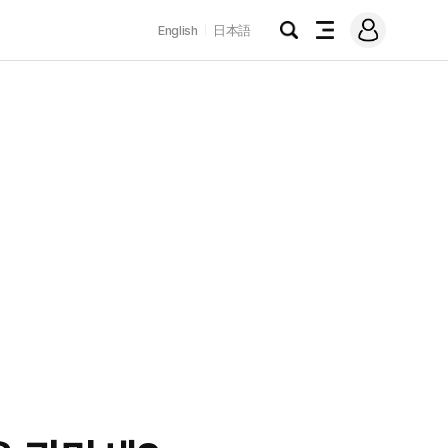
로
English
日本語
그
검
전
인
색
체
메
뉴