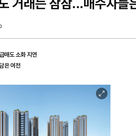
도 거래는 잠잠...매수자들
0
. 급매도 소화 지연
부담은 여전
이
미
지
확
대