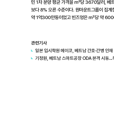
민 1차 분양 평균 가격을 ㎡당 3670달러, 베
보다 8% 오른 수준이다. 원마운트그룹이 집계한
약 1억300만동이었고 빈즈엉은 ㎡당 약 600
관련기사
일본 입시학원 메이코, 베트남 간호·간병 인재
기정원, 베트남 스마트공장 ODA 본격 시동..