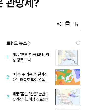
은 관망세?
공
프
텍
유
린
스
트
트
크
기
트렌드 뉴스
태풍 '찬홈' 한국 오나…예
1
상 경로 보니
"다음 주 기온 뚝 떨어진
2
다"…태풍도 없이 열돔 박
살 낸 '이것'
태풍 '돌핀'·'찬홈' 한반도
3
빗겨간다…예상 경로는?