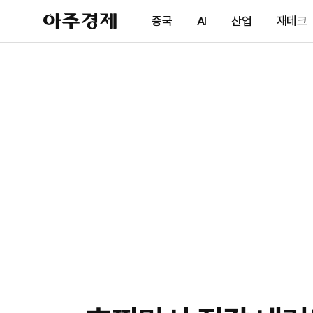
아
중국
AI
산업
재테크
주
경
제