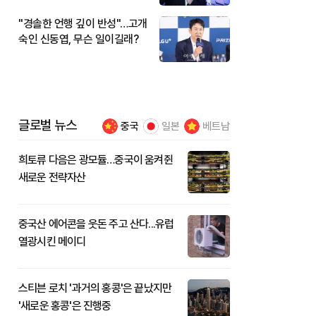
"경솔한 언행 깊이 반성"…고개
숙인 신동엽, 무슨 일이길래?
글로벌 뉴스
중국
일본
베트남
희토류 다음은 광모듈…중국이 움켜쥔
새로운 전략자산
중국산 에어콘을 웃돈 주고 산다...유럽
열광시킨 메이디
스티븐 로치 '과거의 홍콩'은 끝났지만
'새로운 홍콩'은 진행중