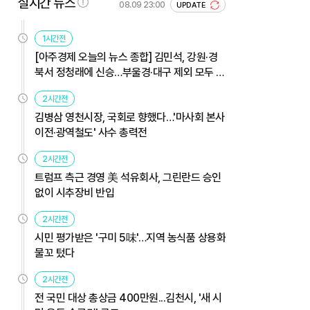
실시간 뉴스
08.09 23:00
UPDATE
1시간전
[아주경제 오늘의 뉴스 종합] 김민석, 강원·경
북서 정청래에 신승…부울경·대구 제외 모두 웃
었다 外
2시간전
김병삼 영천시장, 국회로 향했다…'마사회 본사
이전·광역철도' 사수 총력전
2시간전
트럼프 측근 경영 美 석유회사, 그린란드 승인
없이 시추장비 반입
2시간전
시민 평가받은 '구미 5味'…지역 농식품 상용화
물꼬 텄다
2시간전
전 국민 대상 총상금 400만원...김천시, '새 시