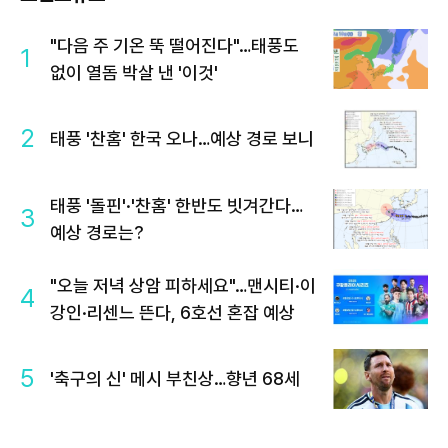
"다음 주 기온 뚝 떨어진다"…태풍도
1
없이 열돔 박살 낸 '이것'
2
태풍 '찬홈' 한국 오나…예상 경로 보니
태풍 '돌핀'·'찬홈' 한반도 빗겨간다…
3
예상 경로는?
"오늘 저녁 상암 피하세요"…맨시티·이
4
강인·리센느 뜬다, 6호선 혼잡 예상
5
'축구의 신' 메시 부친상…향년 68세