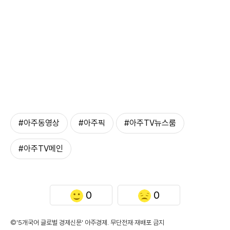
#아주동영상
#아주픽
#아주TV뉴스룸
#아주TV메인
0
0
©'5개국어 글로벌 경제신문' 아주경제. 무단전재·재배포 금지