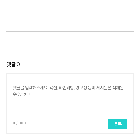
댓글
0
0
/ 300
등록