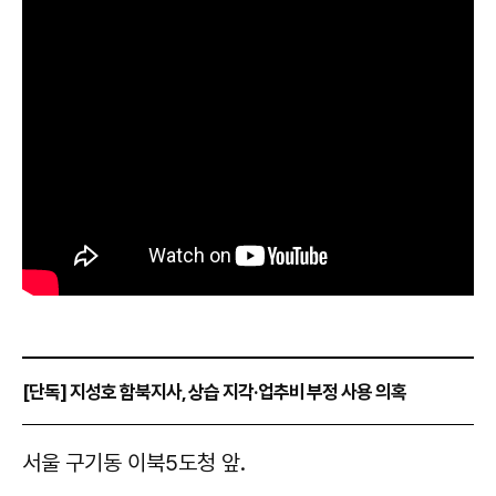
[단독] 지성호 함북지사, 상습 지각·업추비 부정 사용 의혹
서울 구기동 이북5도청 앞.