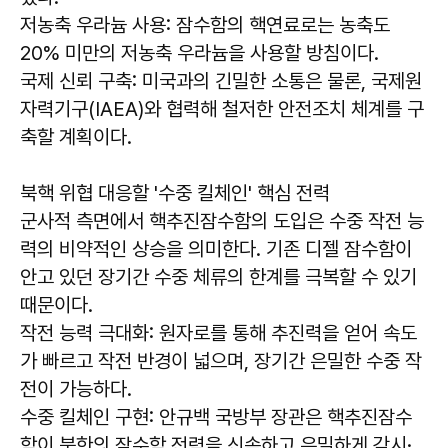
저농축 우라늄 사용:
잠수함의 핵연료로는 농축도
20% 미만의 저농축 우라늄을 사용할 방침이다.
국제 신뢰 구축:
미국과의 긴밀한 소통은 물론, 국제원
자력기구(IAEA)와 협력해 철저한 안전조치 체계를 구
축할 계획이다.
북핵 위협 대응할 '수중 킬체인' 핵심 전력
군사적 측면에서 핵추진잠수함의 도입은 수중 작전 능
력의 비약적인 상승을 의미한다. 기존 디젤 잠수함이
안고 있던 장기간 수중 체류의 한계를 극복할 수 있기
때문이다.
작전 능력 극대화:
원자로를 통해 추진력을 얻어 속도
가 빠르고 작전 반경이 넓으며, 장기간 은밀한 수중 작
전이 가능하다.
수중 킬체인 구현:
안규백 국방부 장관은 핵추진잠수
함이 북한의 잠수함 전력을 신속하고 은밀하게 감시·