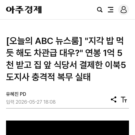
로
아
그
검
전
주
인
색
체
경
메
제
뉴
[오늘의 ABC 뉴스룸] "지각 밥 먹
듯 해도 차관급 대우?" 연봉 1억 5
천 받고 집 앞 식당서 결제한 이북5
도지사 충격적 복무 실태
유혜진 PD
공
텍
입력 2026-05-27 18:08
유
스
트
크
기