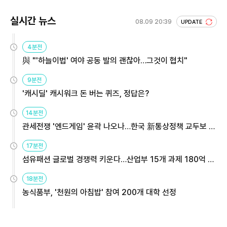
실시간 뉴스
08.09 20:39
UPDATE
4분전
與 "'하늘이법' 여야 공동 발의 괜찮아…그것이 협치"
9분전
'캐시딜' 캐시워크 돈 버는 퀴즈, 정답은?
14분전
관세전쟁 '엔드게임' 윤곽 나오나…한국 新통상정책 교두보 활
용해야
17분전
섬유패션 글로벌 경쟁력 키운다…산업부 15개 과제 180억 지
원
18분전
농식품부, '천원의 아침밥' 참여 200개 대학 선정