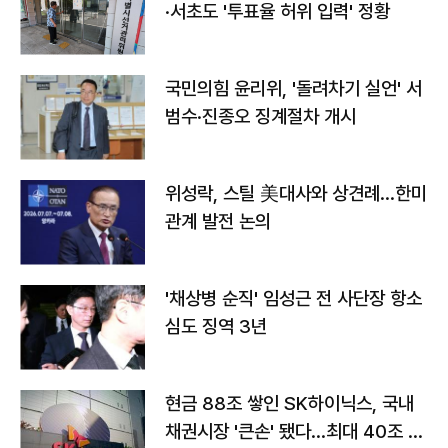
·서초도 '투표율 허위 입력' 정황
국민의힘 윤리위, '돌려차기 실언' 서
범수·진종오 징계절차 개시
위성락, 스틸 美대사와 상견례…한미
관계 발전 논의
'채상병 순직' 임성근 전 사단장 항소
심도 징역 3년
현금 88조 쌓인 SK하이닉스, 국내
채권시장 '큰손' 됐다…최대 40조 투