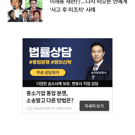
이재룡 재판行…다시 떠오른 연예계
'사고 후 미조치' 사례