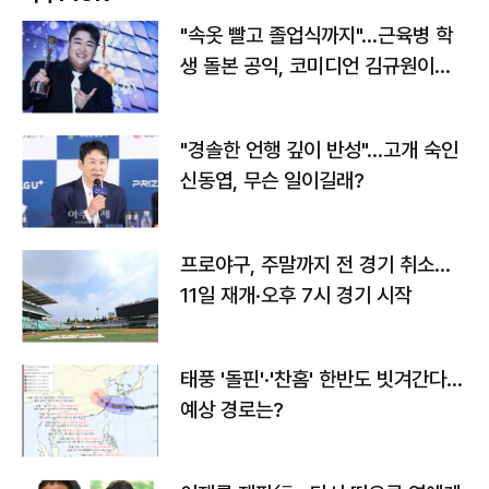
"속옷 빨고 졸업식까지"…근육병 학
생 돌본 공익, 코미디언 김규원이었
다
"경솔한 언행 깊이 반성"…고개 숙인
신동엽, 무슨 일이길래?
프로야구, 주말까지 전 경기 취소…
11일 재개·오후 7시 경기 시작
태풍 '돌핀'·'찬홈' 한반도 빗겨간다…
예상 경로는?