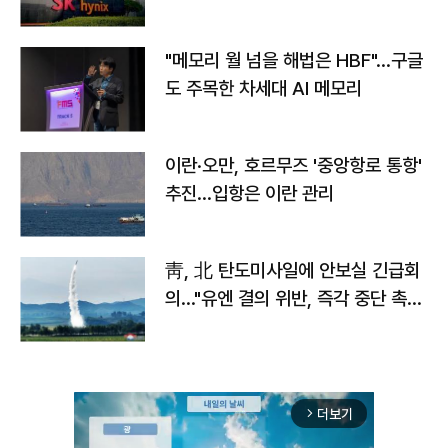
자
"메모리 월 넘을 해법은 HBF"…구글
도 주목한 차세대 AI 메모리
이란·오만, 호르무즈 '중앙항로 통항'
추진…입항은 이란 관리
靑, 北 탄도미사일에 안보실 긴급회
의…"유엔 결의 위반, 즉각 중단 촉
구"
더보기
arrow_forward_ios