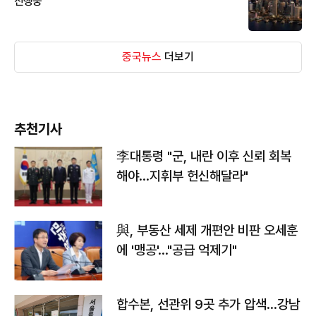
진행중
중국뉴스
더보기
추천기사
李대통령 "군, 내란 이후 신뢰 회복
해야…지휘부 헌신해달라"
與, 부동산 세제 개편안 비판 오세훈
에 '맹공'…"공급 억제기"
합수본, 선관위 9곳 추가 압색…강남