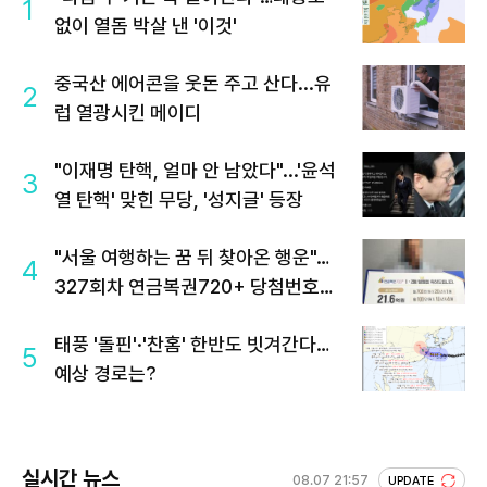
1
없이 열돔 박살 낸 '이것'
중국산 에어콘을 웃돈 주고 산다...유
2
럽 열광시킨 메이디
"이재명 탄핵, 얼마 안 남았다"...'윤석
3
열 탄핵' 맞힌 무당, '성지글' 등장
"서울 여행하는 꿈 뒤 찾아온 행운"…
4
327회차 연금복권720+ 당첨번호조
회 주목
태풍 '돌핀'·'찬홈' 한반도 빗겨간다…
5
예상 경로는?
실시간 뉴스
08.07 21:57
UPDATE