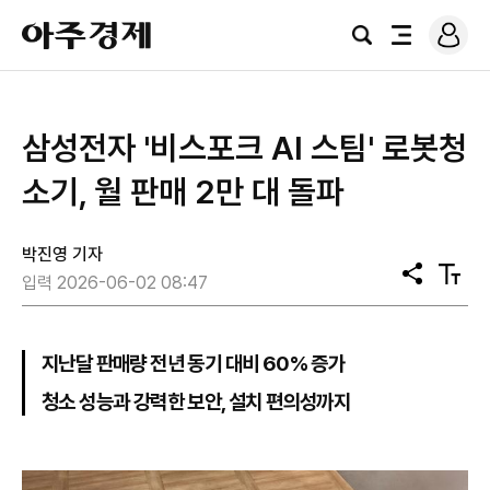
로
아
그
검
전
주
인
색
체
경
메
제
뉴
삼성전자 '비스포크 AI 스팀' 로봇청
소기, 월 판매 2만 대 돌파
박진영 기자
공
텍
입력 2026-06-02 08:47
유
스
트
크
기
지난달 판매량 전년 동기 대비 60% 증가
청소 성능과 강력한 보안, 설치 편의성까지