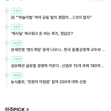
4분전
與 "'하늘이법' 여야 공동 발의 괜찮아…그것이 협치"
9분전
'캐시딜' 캐시워크 돈 버는 퀴즈, 정답은?
14분전
관세전쟁 '엔드게임' 윤곽 나오나…한국 新통상정책 교두보 활
용해야
17분전
섬유패션 글로벌 경쟁력 키운다…산업부 15개 과제 180억 지
원
18분전
농식품부, '천원의 아침밥' 참여 200개 대학 선정
아주PICK >