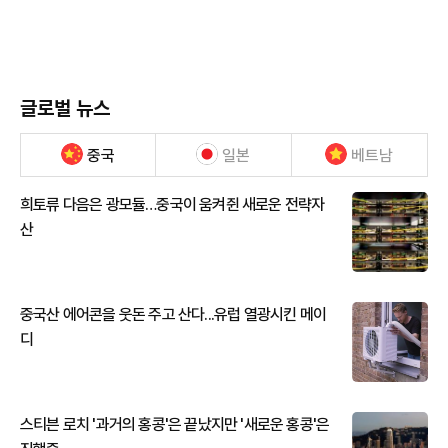
글로벌 뉴스
중국
일본
베트남
희토류 다음은 광모듈…중국이 움켜쥔 새로운 전략자
산
중국산 에어콘을 웃돈 주고 산다...유럽 열광시킨 메이
디
스티븐 로치 '과거의 홍콩'은 끝났지만 '새로운 홍콩'은