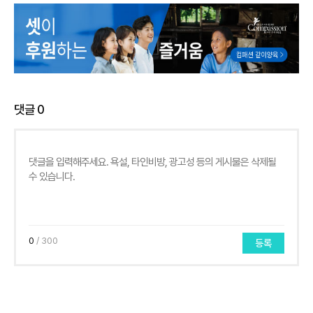
댓글
0
0
/ 300
등록