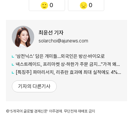
0
0
최윤선 기자
solarchoi@ajunews.com
'삼전닉스' 담은 개미들…외국인은 방산·바이오로
넥스트레이드, 프리마켓 상·하한가 주문 금지…"가격 왜곡 방지"
[특징주] 파마리서치, 리쥬란 효과에 최대 실적에도 4%대 약세
기자의 다른기사
©'5개국어 글로벌 경제신문' 아주경제. 무단전재·재배포 금지