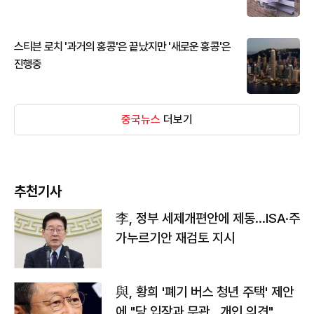
스티븐 로치 '과거의 홍콩'은 끝났지만 '새로운 홍콩'은
진행중
중국뉴스
더보기
추천기사
李, 정부 세제개편안에 제동…ISA·주
가누르기안 재검토 지시
與, 황희 '폐기 버스 청년 주택' 제안
에 "당 입장과 무관…개인 의견"