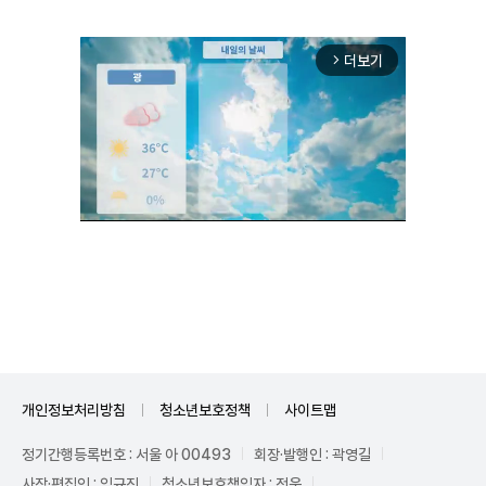
더보기
arrow_forward_ios
Unmute
개인정보처리방침
청소년보호정책
사이트맵
정기간행등록번호 : 서울 아 00493
회장·발행인 : 곽영길
사장·편집인 : 임규진
청소년보호책임자 : 전운