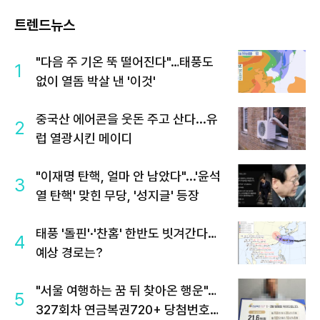
트렌드뉴스
"다음 주 기온 뚝 떨어진다"…태풍도
1
없이 열돔 박살 낸 '이것'
중국산 에어콘을 웃돈 주고 산다...유
2
럽 열광시킨 메이디
"이재명 탄핵, 얼마 안 남았다"...'윤석
3
열 탄핵' 맞힌 무당, '성지글' 등장
태풍 '돌핀'·'찬홈' 한반도 빗겨간다…
4
예상 경로는?
"서울 여행하는 꿈 뒤 찾아온 행운"…
5
327회차 연금복권720+ 당첨번호조