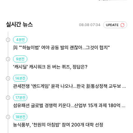
회 주목
실시간 뉴스
08.08 07:34
UPDATE
4분전
與 "'하늘이법' 여야 공동 발의 괜찮아…그것이 협치"
9분전
'캐시딜' 캐시워크 돈 버는 퀴즈, 정답은?
14분전
관세전쟁 '엔드게임' 윤곽 나오나…한국 新통상정책 교두보 활
용해야
17분전
섬유패션 글로벌 경쟁력 키운다…산업부 15개 과제 180억 지
원
18분전
농식품부, '천원의 아침밥' 참여 200개 대학 선정