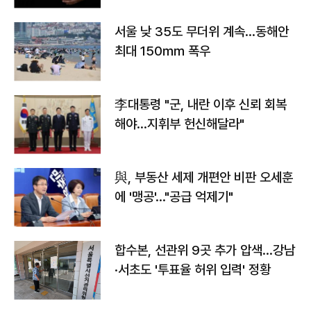
서울 낮 35도 무더위 계속…동해안
최대 150㎜ 폭우
李대통령 "군, 내란 이후 신뢰 회복
해야…지휘부 헌신해달라"
與, 부동산 세제 개편안 비판 오세훈
에 '맹공'…"공급 억제기"
합수본, 선관위 9곳 추가 압색…강남
·서초도 '투표율 허위 입력' 정황