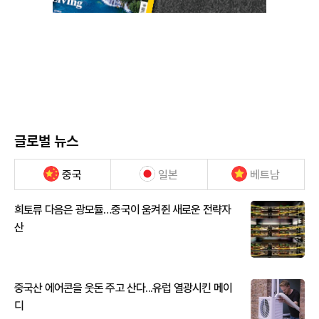
글로벌 뉴스
중국
일본
베트남
희토류 다음은 광모듈…중국이 움켜쥔 새로운 전략자
산
중국산 에어콘을 웃돈 주고 산다...유럽 열광시킨 메이
디