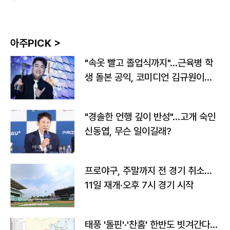
아주PICK >
"속옷 빨고 졸업식까지"…근육병 학
생 돌본 공익, 코미디언 김규원이었
다
"경솔한 언행 깊이 반성"…고개 숙인
신동엽, 무슨 일이길래?
프로야구, 주말까지 전 경기 취소…
11일 재개·오후 7시 경기 시작
태풍 '돌핀'·'찬홈' 한반도 빗겨간다…