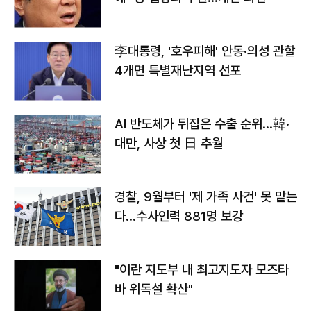
李대통령, '호우피해' 안동·의성 관할
4개면 특별재난지역 선포
AI 반도체가 뒤집은 수출 순위…韓·
대만, 사상 첫 日 추월
경찰, 9월부터 '제 가족 사건' 못 맡는
다…수사인력 881명 보강
"이란 지도부 내 최고지도자 모즈타
바 위독설 확산"