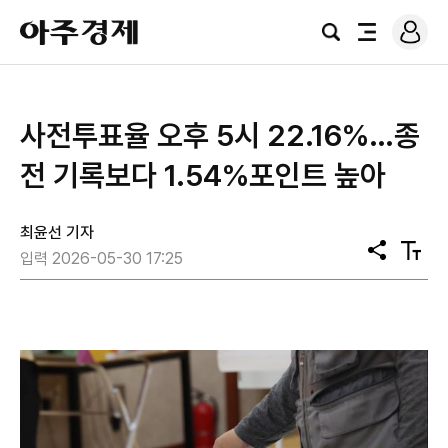
로
아
그
검
전
주
인
색
체
경
메
제
뉴
사전투표율 오후 5시 22.16%…종
전 기록보다 1.54%포인트 높아
최윤선 기자
공
텍
입력 2026-05-30 17:25
유
스
트
크
기