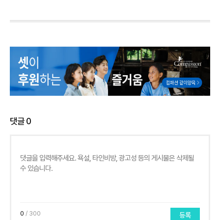
댓글
0
0
/ 300
등록