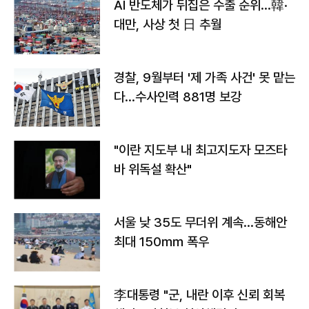
AI 반도체가 뒤집은 수출 순위…韓·
대만, 사상 첫 日 추월
경찰, 9월부터 '제 가족 사건' 못 맡는
다…수사인력 881명 보강
"이란 지도부 내 최고지도자 모즈타
바 위독설 확산"
서울 낮 35도 무더위 계속…동해안
최대 150㎜ 폭우
李대통령 "군, 내란 이후 신뢰 회복