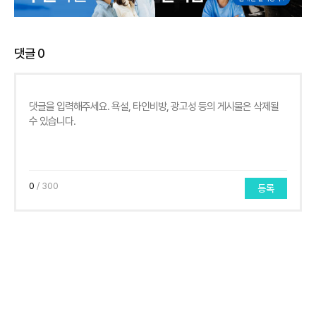
댓글
0
0
/ 300
등록