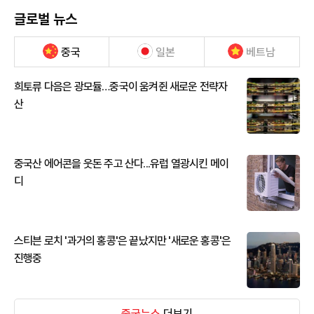
글로벌 뉴스
중국
일본
베트남
희토류 다음은 광모듈…중국이 움켜쥔 새로운 전략자
산
중국산 에어콘을 웃돈 주고 산다...유럽 열광시킨 메이
디
스티븐 로치 '과거의 홍콩'은 끝났지만 '새로운 홍콩'은
진행중
중국뉴스
더보기