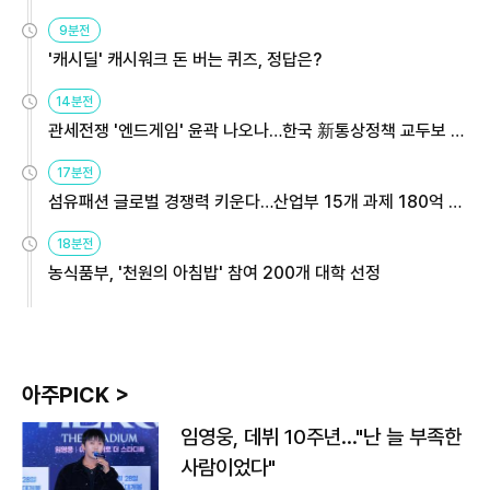
9분전
'캐시딜' 캐시워크 돈 버는 퀴즈, 정답은?
14분전
관세전쟁 '엔드게임' 윤곽 나오나…한국 新통상정책 교두보 활
용해야
17분전
섬유패션 글로벌 경쟁력 키운다…산업부 15개 과제 180억 지
원
18분전
농식품부, '천원의 아침밥' 참여 200개 대학 선정
아주PICK >
임영웅, 데뷔 10주년…"난 늘 부족한
사람이었다"