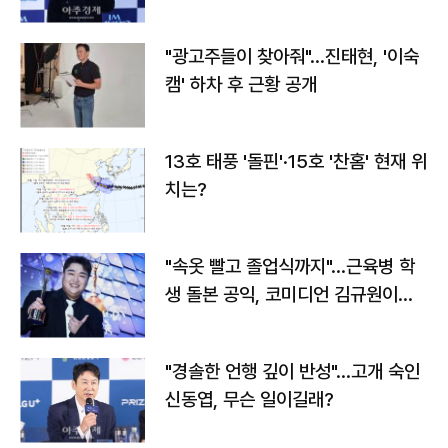
"광고주들이 찾아줘"…진태현, '이숙
캠' 하차 후 근황 공개
13호 태풍 '돌핀'·15호 '찬홈' 현재 위
치는?
"속옷 빨고 졸업식까지"…근육병 학
생 돌본 공익, 코미디언 김규원이었
다
"경솔한 언행 깊이 반성"…고개 숙인
신동엽, 무슨 일이길래?