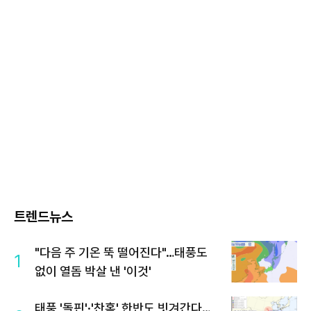
트렌드뉴스
"다음 주 기온 뚝 떨어진다"…태풍도
1
없이 열돔 박살 낸 '이것'
태풍 '돌핀'·'찬홈' 한반도 빗겨간다…