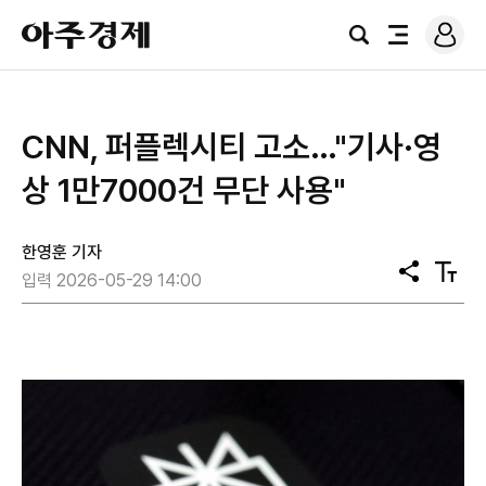
로
아
그
검
전
주
인
색
체
경
메
제
뉴
CNN, 퍼플렉시티 고소…"기사·영
상 1만7000건 무단 사용"
한영훈 기자
공
텍
입력 2026-05-29 14:00
유
스
트
크
기