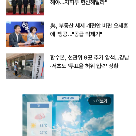
해야…지휘부 헌신해달라"
與, 부동산 세제 개편안 비판 오세훈
에 '맹공'…"공급 억제기"
합수본, 선관위 9곳 추가 압색…강남
·서초도 '투표율 허위 입력' 정황
더보기
arrow_forward_ios