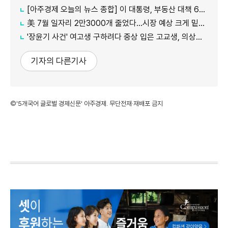
[아주경제 오늘의 뉴스 종합] 이 대통령, 부동산 대책 6시간 점검…"기존 방식 벗어나 과감히 실행" 外
美 7월 일자리 2만3000개 줄었다…시장 예상 크게 밑돈 '고용 쇼크'
'장윤기 사건' 여고생 구하려다 중상 입은 고교생, 의상자 인정
기자의 다른기사
©'5개국어 글로벌 경제신문' 아주경제. 무단전재·재배포 금지