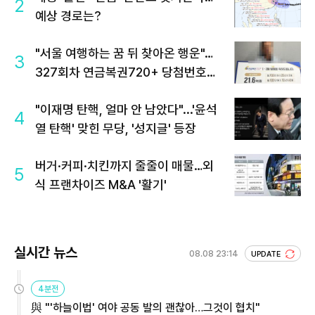
2
예상 경로는?
"서울 여행하는 꿈 뒤 찾아온 행운"…
3
327회차 연금복권720+ 당첨번호조
회 주목
"이재명 탄핵, 얼마 안 남았다"...'윤석
4
열 탄핵' 맞힌 무당, '성지글' 등장
버거·커피·치킨까지 줄줄이 매물…외
5
식 프랜차이즈 M&A '활기'
실시간 뉴스
08.08 23:14
UPDATE
4분전
與 "'하늘이법' 여야 공동 발의 괜찮아…그것이 협치"