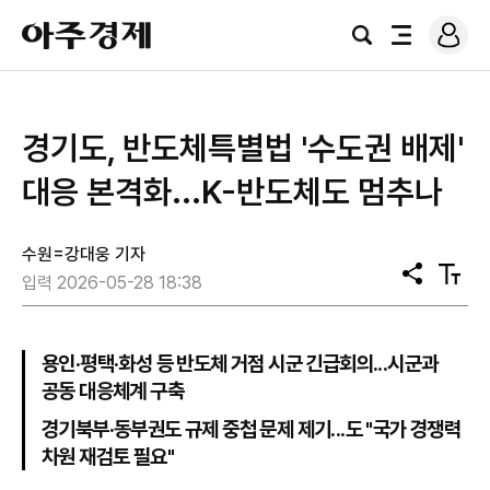
로
아
그
검
전
주
인
색
체
경
메
제
뉴
경기도, 반도체특별법 '수도권 배제'
대응 본격화...K-반도체도 멈추나
수원=강대웅 기자
공
텍
입력 2026-05-28 18:38
유
스
트
크
기
용인·평택·화성 등 반도체 거점 시군 긴급회의...시군과
공동 대응체계 구축
경기북부·동부권도 규제 중첩 문제 제기...도 "국가 경쟁력
차원 재검토 필요"