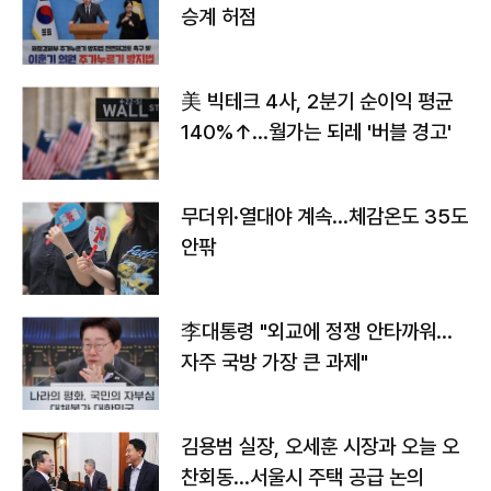
승계 허점
美 빅테크 4사, 2분기 순이익 평균
140%↑…월가는 되레 '버블 경고'
무더위·열대야 계속…체감온도 35도
안팎
李대통령 "외교에 정쟁 안타까워…
자주 국방 가장 큰 과제"
김용범 실장, 오세훈 시장과 오늘 오
찬회동...서울시 주택 공급 논의