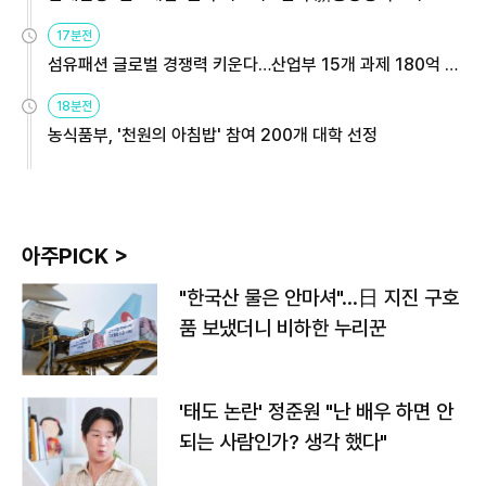
용해야
17분전
섬유패션 글로벌 경쟁력 키운다…산업부 15개 과제 180억 지
원
18분전
농식품부, '천원의 아침밥' 참여 200개 대학 선정
아주PICK >
"한국산 물은 안마셔"…日 지진 구호
품 보냈더니 비하한 누리꾼
'태도 논란' 정준원 "난 배우 하면 안
되는 사람인가? 생각 했다"