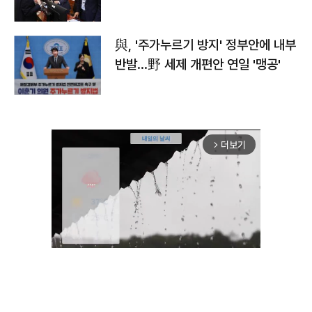
與, '주가누르기 방지' 정부안에 내부
반발…野 세제 개편안 연일 '맹공'
더보기
arrow_forward_ios
Unmute