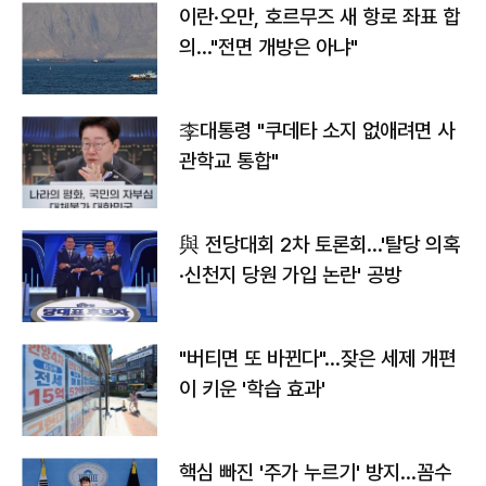
이란·오만, 호르무즈 새 항로 좌표 합
의…"전면 개방은 아냐"
李대통령 "쿠데타 소지 없애려면 사
관학교 통합"
與 전당대회 2차 토론회…'탈당 의혹
·신천지 당원 가입 논란' 공방
"버티면 또 바뀐다"…잦은 세제 개편
이 키운 '학습 효과'
핵심 빠진 '주가 누르기' 방지…꼼수