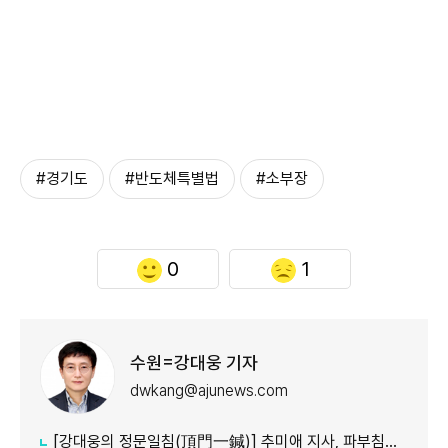
#경기도
#반도체특별법
#소부장
0
1
수원=강대웅 기자
dwkang@ajunews.com
[강대웅의 정문일침(頂門一鍼)] 추미애 지사, 파부침주(破釜沈舟) 심경으로 '경기도 재정 비상' 극복 나섰다