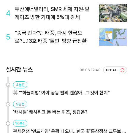
두산에너빌리티, SMR 세제 지원·빌
4
게이츠 방한 기대에 5%대 강세
"중국 간다"던 태풍, 다시 한국으
5
로?...13호 태풍 '돌핀' 방향 급전환
실시간 뉴스
08.06 12:48
UPDATE
4분전
與 "'하늘이법' 여야 공동 발의 괜찮아…그것이 협치"
9분전
'캐시딜' 캐시워크 돈 버는 퀴즈, 정답은?
14분전
관세전쟁 '엔드게임' 윤곽 나오나…한국 新통상정책 교두보 활