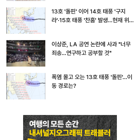
13호 '돌핀' 이어 14호 태풍 '구지
라'·15호 태풍 '찬홈' 발생…현재 위
치와 이동경로는?
이상준, LA 공연 논란에 사과 "너무
죄송…연구하고 공부할 것"
폭염 몰고 오는 13호 태풍 '돌핀'…이
동 경로는?