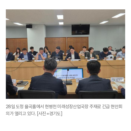
28일 도청 율곡홀에서 현병천 미래성장산업국장 주재로 긴급 현안회
의가 열리고 있다. [사진=경기도]