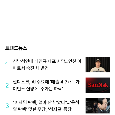
트렌드뉴스
신남성연대 배인규 대표 사망…인천 아
1
파트서 숨진 채 발견
샌디스크, AI 수요에 '매출 4.7배'…가
2
이던스 실망에 '주가는 하락'
"이재명 탄핵, 얼마 안 남았다"...'윤석
3
열 탄핵' 맞힌 무당, '성지글' 등장