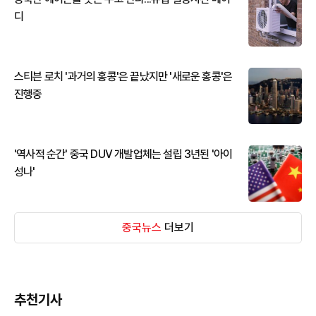
디
스티븐 로치 '과거의 홍콩'은 끝났지만 '새로운 홍콩'은
진행중
'역사적 순간' 중국 DUV 개발업체는 설립 3년된 '아이
성나'
중국뉴스
더보기
추천기사