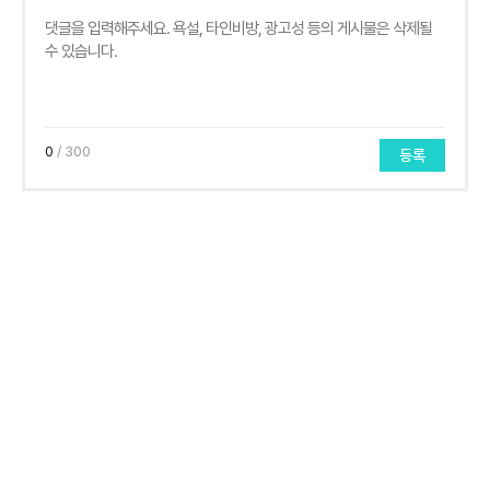
0
/ 300
등록