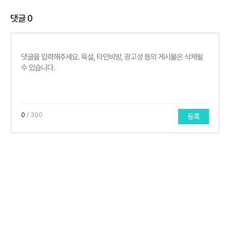
댓글
0
0
/ 300
등록