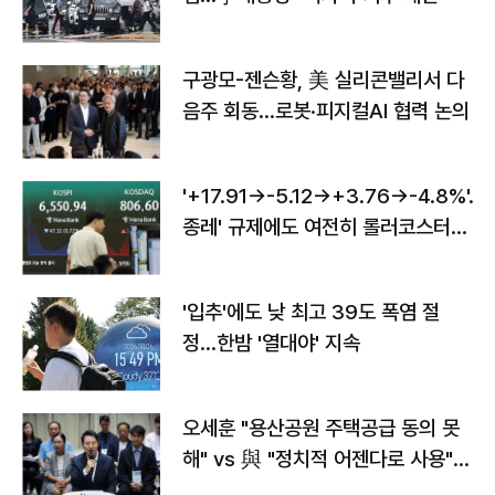
구광모-젠슨황, 美 실리콘밸리서 다
음주 회동…로봇·피지컬AI 협력 논의
'+17.91→-5.12→+3.76→-4.8%'…'
종레' 규제에도 여전히 롤러코스터
타는 코스피
'입추'에도 낮 최고 39도 폭염 절
정…한밤 '열대야' 지속
오세훈 "용산공원 주택공급 동의 못
해" vs 與 "정치적 어젠다로 사용"
맞불