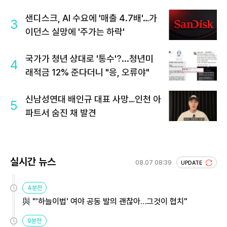
샌디스크, AI 수요에 '매출 4.7배'…가
3
이던스 실망에 '주가는 하락'
국가가 청년 상대로 '통수'?...청년미
4
래적금 12% 준다더니 "응, 오류야"
신남성연대 배인규 대표 사망…인천 아
5
파트서 숨진 채 발견
실시간 뉴스
08.07 08:39
UPDATE
4분전
與 "'하늘이법' 여야 공동 발의 괜찮아…그것이 협치"
9분전