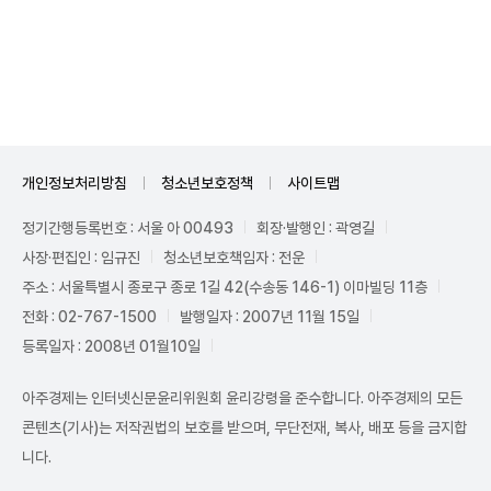
Unmute
개인정보처리방침
청소년보호정책
사이트맵
정기간행등록번호 : 서울 아 00493
회장·발행인 : 곽영길
사장·편집인 : 임규진
청소년보호책임자 : 전운
주소 : 서울특별시 종로구 종로 1길 42(수송동 146-1) 이마빌딩 11층
전화 : 02-767-1500
발행일자 : 2007년 11월 15일
등록일자 : 2008년 01월10일
아주경제는 인터넷신문윤리위원회 윤리강령을 준수합니다. 아주경제의 모든
콘텐츠(기사)는 저작권법의 보호를 받으며, 무단전재, 복사, 배포 등을 금지합
니다.