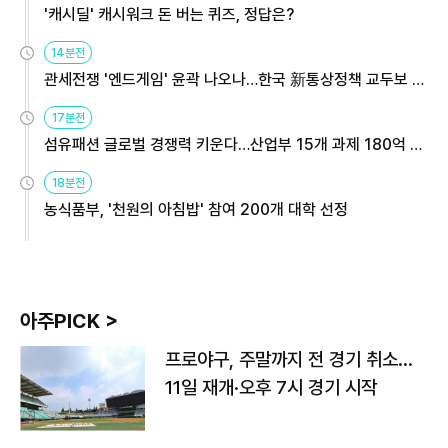
'캐시딜' 캐시워크 돈 버는 퀴즈, 정답은?
14분전
관세전쟁 '엔드게임' 윤곽 나오나…한국 新통상정책 교두보 활
용해야
17분전
섬유패션 글로벌 경쟁력 키운다…산업부 15개 과제 180억 지
원
18분전
농식품부, '천원의 아침밥' 참여 200개 대학 선정
아주PICK >
프로야구, 주말까지 전 경기 취소…
11일 재개·오후 7시 경기 시작