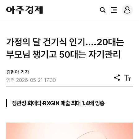
로
아
그
검
전
주
인
색
체
경
메
제
뉴
가정의 달 건기식 인기....20대는
부모님 챙기고 50대는 자기관리
김현아 기자
공
텍
입력 2026-05-21 17:30
유
스
트
크
기
정관장 화애락·RXGIN 매출 최대 1.4배 껑충