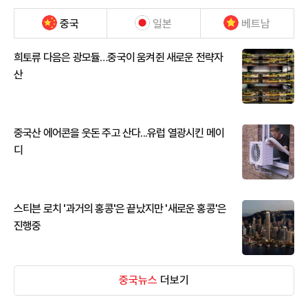
중국
일본
베트남
희토류 다음은 광모듈…중국이 움켜쥔 새로운 전략자
산
중국산 에어콘을 웃돈 주고 산다...유럽 열광시킨 메이
디
스티븐 로치 '과거의 홍콩'은 끝났지만 '새로운 홍콩'은
진행중
중국뉴스
더보기