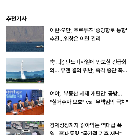
추천기사
이란·오만, 호르무즈 '중앙항로 통항'
추진…입항은 이란 관리
靑, 北 탄도미사일에 안보실 긴급회
의…"유엔 결의 위반, 즉각 중단 촉
구"
여야, '부동산 세제 개편안' 공방…
"실거주자 보호" vs "무책임의 극치"
경제성장까지 갉아먹는 역대급 폭
염…李대통령 "국가적 기후 재난"