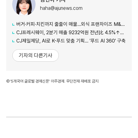
haha@ajunews.com
버거·커피·치킨까지 줄줄이 매물…외식 프랜차이즈 M&A '활기'
CJ프레시웨이, 2분기 매출 9232억원 전년比 4.5%↑…'식봄' 성장세 뚜렷
CJ제일제당, AI로 K-푸드 맞춤 기획… '푸드 AI 360' 구축
기자의 다른기사
©'5개국어 글로벌 경제신문' 아주경제. 무단전재·재배포 금지