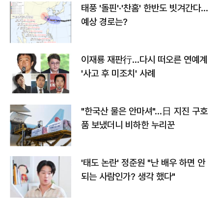
태풍 '돌핀'·'찬홈' 한반도 빗겨간다…
예상 경로는?
이재룡 재판行…다시 떠오른 연예계
'사고 후 미조치' 사례
"한국산 물은 안마셔"…日 지진 구호
품 보냈더니 비하한 누리꾼
'태도 논란' 정준원 "난 배우 하면 안
되는 사람인가? 생각 했다"