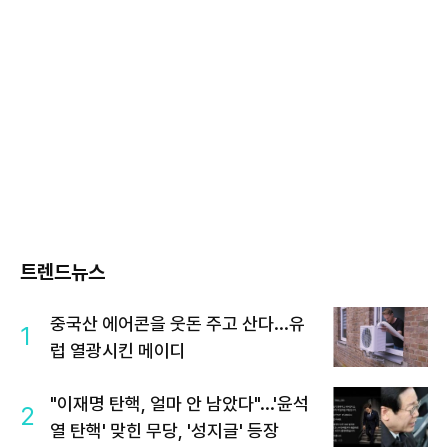
트렌드뉴스
중국산 에어콘을 웃돈 주고 산다...유
1
럽 열광시킨 메이디
"이재명 탄핵, 얼마 안 남았다"...'윤석
2
열 탄핵' 맞힌 무당, '성지글' 등장