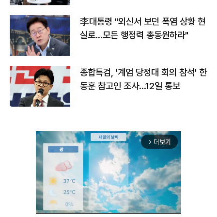
李대통령 "외신서 보던 폭염 상황 현
실로…모든 행정력 총동원하라"
종합특검, '계엄 당정대 회의 참석' 한
동훈 참고인 조사...12일 통보
더보기
arrow_forward_ios