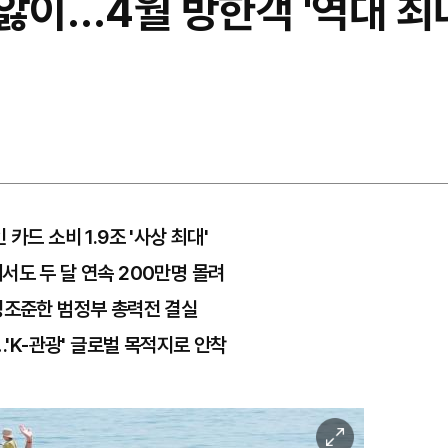
' 앓이…4월 방한객 '역대 최
카드 소비 1.9조 '사상 최대'
서도 두 달 연속 200만명 몰려
정조준한 범정부 총력전 결실
…'K-관광' 글로벌 목적지로 안착
이