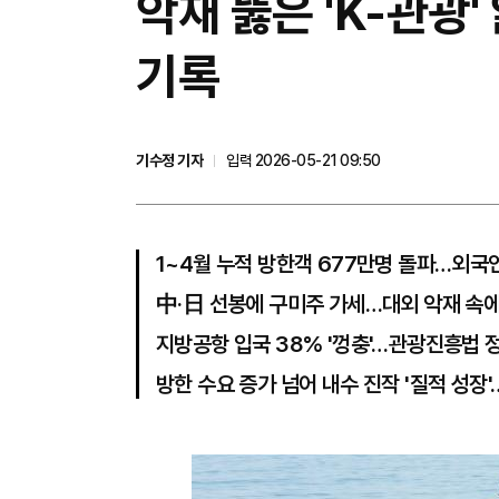
악재 뚫은 'K-관광
기록
기수정 기자
입력 2026-05-21 09:50
1~4월 누적 방한객 677만명 돌파…외국인 
中·日 선봉에 구미주 가세…대외 악재 속에
지방공항 입국 38% '껑충'…관광진흥법 
방한 수요 증가 넘어 내수 진작 '질적 성장'