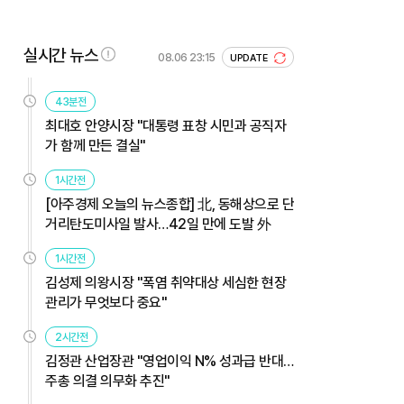
실시간 뉴스
08.06 23:15
UPDATE
43분전
최대호 안양시장 "대통령 표창 시민과 공직자
가 함께 만든 결실"
1시간전
[아주경제 오늘의 뉴스종합] 北, 동해상으로 단
거리탄도미사일 발사…42일 만에 도발 外
1시간전
김성제 의왕시장 "폭염 취약대상 세심한 현장
관리가 무엇보다 중요"
2시간전
김정관 산업장관 "영업이익 N% 성과급 반대…
주총 의결 의무화 추진"