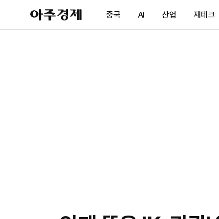
아
중국
AI
산업
재테크
주
경
제