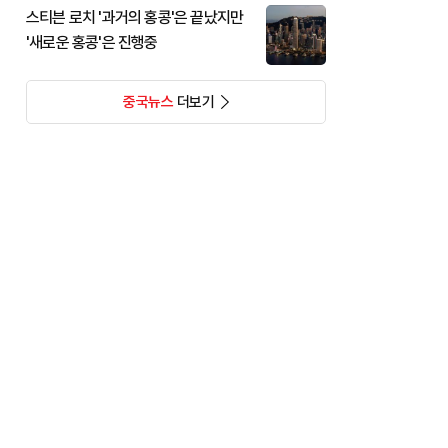
스티븐 로치 '과거의 홍콩'은 끝났지만
'새로운 홍콩'은 진행중
중국뉴스
더보기