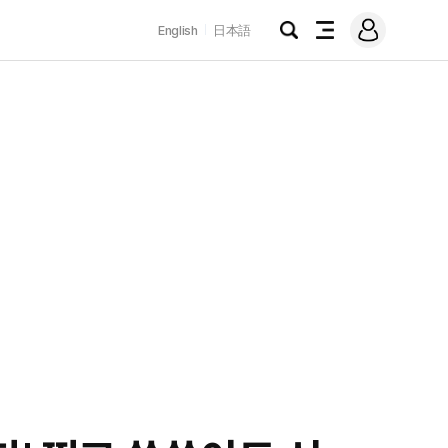
로
English
日本語
그
검
전
인
색
체
메
뉴