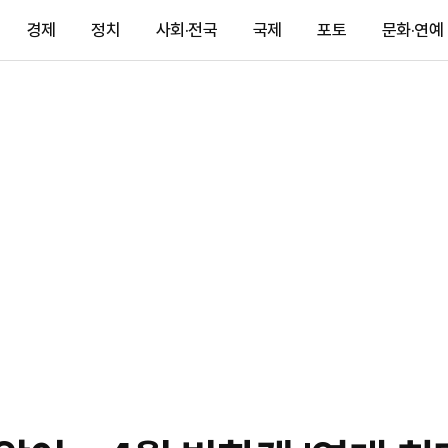
경제
정치
사회·전국
국제
포토
문화·연예