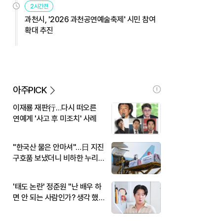
2시간전
과천시, '2026 과천공연예술축제' 시민 참여
확대 추진
아주PICK
이재룡 재판行…다시 떠오른
연예계 '사고 후 미조치' 사례
"한국산 물은 안마셔"…日 지진
구호품 보냈더니 비하한 누리
꾼
'태도 논란' 정준원 "난 배우 하
면 안 되는 사람인가? 생각 했
다"