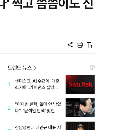
다' 찍고 씀씀이도 신
공
프
텍
유
린
스
트
트
크
기
트렌드 뉴스
샌디스크, AI 수요에 '매출
1
4.7배'…가이던스 실망에
'주가는 하락'
"이재명 탄핵, 얼마 안 남았
2
다"...'윤석열 탄핵' 맞힌 무
당, '성지글' 등장
신남성연대 배인규 대표 사