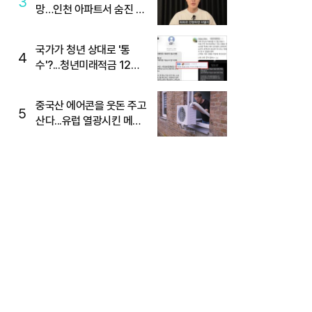
3
망…인천 아파트서 숨진 채
발견
국가가 청년 상대로 '통
4
수'?...청년미래적금 12%
준다더니 "응, 오류야"
중국산 에어콘을 웃돈 주고
5
산다...유럽 열광시킨 메이
디