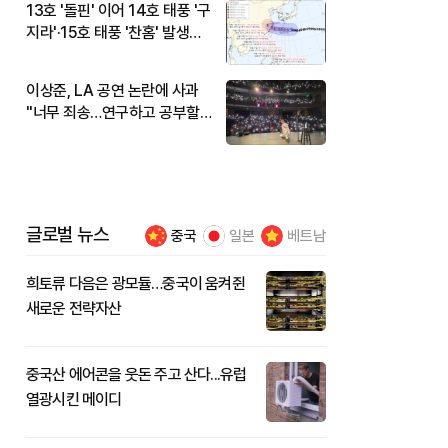
13호 '돌핀' 이어 14호 태풍 '구
지라'·15호 태풍 '찬홈' 발생…
현재 위치와 이동경로는?
이상준, LA 공연 논란에 사과
"너무 죄송…연구하고 공부할
것"
글로벌 뉴스
중국
일본
베트남
희토류 다음은 광모듈…중국이 움켜쥔
새로운 전략자산
중국산 에어콘을 웃돈 주고 산다...유럽
열광시킨 메이디