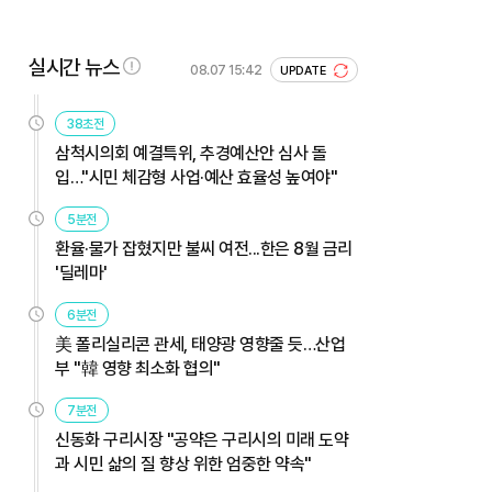
실시간 뉴스
08.07 15:42
UPDATE
38초전
삼척시의회 예결특위, 추경예산안 심사 돌
입…"시민 체감형 사업·예산 효율성 높여야"
5분전
환율·물가 잡혔지만 불씨 여전...한은 8월 금리
'딜레마'
6분전
美 폴리실리콘 관세, 태양광 영향줄 듯…산업
부 "韓 영향 최소화 협의"
7분전
신동화 구리시장 "공약은 구리시의 미래 도약
과 시민 삶의 질 향상 위한 엄중한 약속"