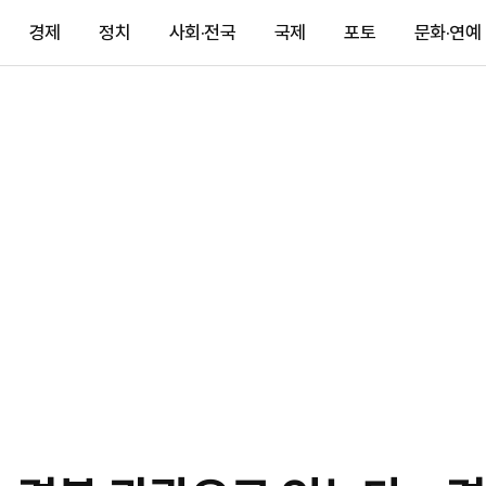
경제
정치
사회·전국
국제
포토
문화·연예