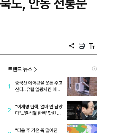
북도, 안동 전통문
공
프
텍
유
린
스
트
트
크
기
트렌드 뉴스
중국산 에어콘을 웃돈 주고
1
산다...유럽 열광시킨 메이
디
"이재명 탄핵, 얼마 안 남았
2
다"...'윤석열 탄핵' 맞힌 무
당, '성지글' 등장
"다음 주 기온 뚝 떨어진