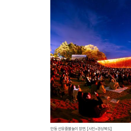
안동 선유줄불놀이 장면. [사진=경상북도]