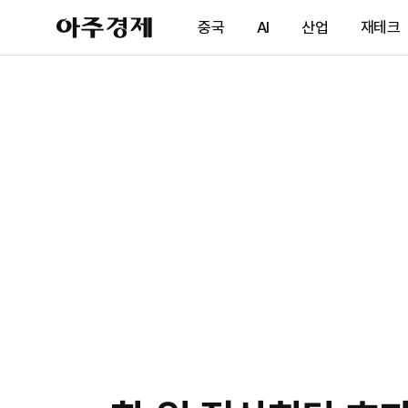
아
중국
AI
산업
재테크
주
경
제