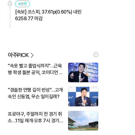
8분전
[속보] 코스피, 37.61p(0.60%) 내린
6258.77 마감
아주PICK
"속옷 빨고 졸업식까지"…근육
병 학생 돌본 공익, 코미디언 김
규원이었다
"경솔한 언행 깊이 반성"…고개
숙인 신동엽, 무슨 일이길래?
프로야구, 주말까지 전 경기 취
소…11일 재개·오후 7시 경기
시작