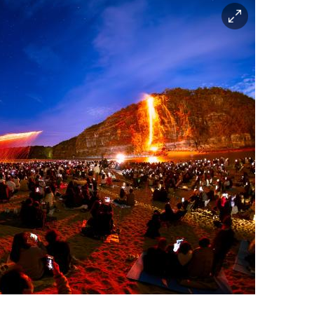
이
미
지
확
대