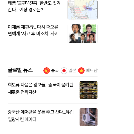
태풍 '돌핀'·'찬홈' 한반도 빗겨
간다…예상 경로는?
이재룡 재판行…다시 떠오른
연예계 '사고 후 미조치' 사례
글로벌 뉴스
중국
일본
베트남
희토류 다음은 광모듈…중국이 움켜쥔
새로운 전략자산
중국산 에어콘을 웃돈 주고 산다...유럽
열광시킨 메이디