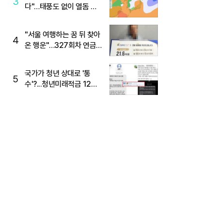
3
다"…태풍도 없이 열돔 박
살 낸 '이것'
"서울 여행하는 꿈 뒤 찾아
4
온 행운"…327회차 연금
복권720+ 당첨번호조회
주목
국가가 청년 상대로 '통
5
수'?...청년미래적금 12%
준다더니 "응, 오류야"