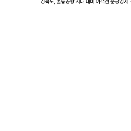
경북도, 울릉공항 시대 대비 여객선 준공영제