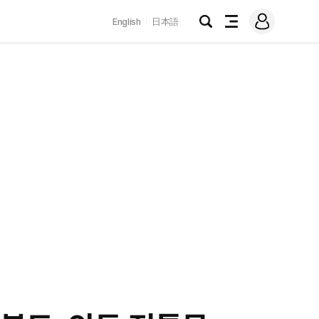
로
English
日本語
그
검
전
인
색
체
메
뉴