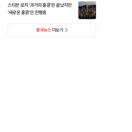
스티븐 로치 '과거의 홍콩'은 끝났지만
'새로운 홍콩'은 진행중
중국뉴스
더보기