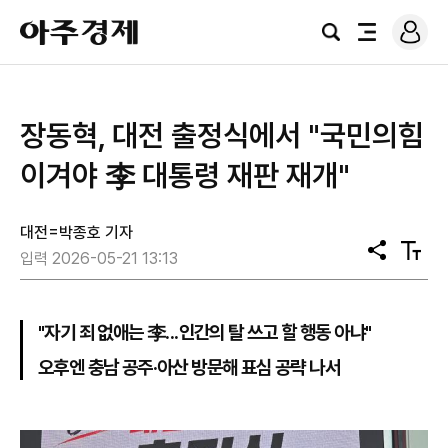
로
아
그
검
전
주
인
색
체
경
메
제
뉴
장동혁, 대전 출정식에서 "국민의힘
이겨야 李 대통령 재판 재개"
대전=박종호 기자
공
텍
입력 2026-05-21 13:13
유
스
트
크
기
"자기 죄 없애는 李...인간의 탈 쓰고 할 행동 아냐"
오후엔 충남 공주·아산 방문해 표심 공략 나서