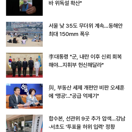
바 위독설 확산"
서울 낮 35도 무더위 계속…동해안
최대 150㎜ 폭우
李대통령 "군, 내란 이후 신뢰 회복
해야…지휘부 헌신해달라"
與, 부동산 세제 개편안 비판 오세훈
에 '맹공'…"공급 억제기"
합수본, 선관위 9곳 추가 압색…강남
·서초도 '투표율 허위 입력' 정황