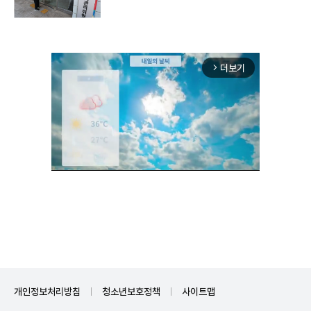
더보기
arrow_forward_ios
Unmute
개인정보처리방침
청소년보호정책
사이트맵