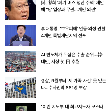
與, 황희 '폐기 버스 청년 주택' 제안
에 "당 입장과 무관…개인 의견"
李대통령, '호우피해' 안동·의성 관할
4개면 특별재난지역 선포
AI 반도체가 뒤집은 수출 순위…韓·
대만, 사상 첫 日 추월
경찰, 9월부터 '제 가족 사건' 못 맡는
다…수사인력 881명 보강
"이란 지도부 내 최고지도자 모즈타