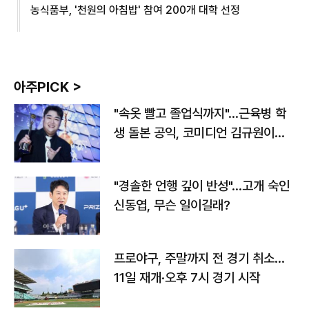
농식품부, '천원의 아침밥' 참여 200개 대학 선정
아주PICK >
"속옷 빨고 졸업식까지"…근육병 학
생 돌본 공익, 코미디언 김규원이었
다
"경솔한 언행 깊이 반성"…고개 숙인
신동엽, 무슨 일이길래?
프로야구, 주말까지 전 경기 취소…
11일 재개·오후 7시 경기 시작