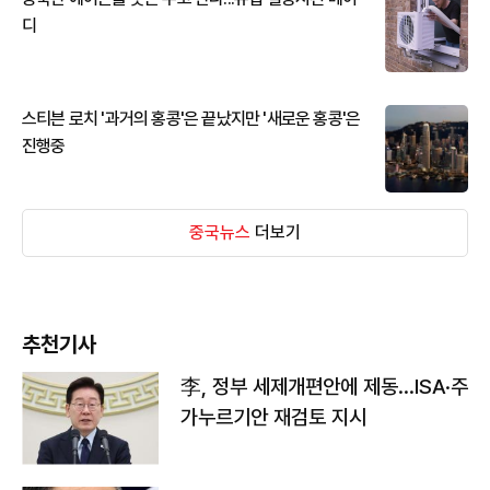
디
스티븐 로치 '과거의 홍콩'은 끝났지만 '새로운 홍콩'은
진행중
중국뉴스
더보기
추천기사
李, 정부 세제개편안에 제동…ISA·주
가누르기안 재검토 지시