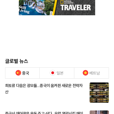
글로벌 뉴스
중국
일본
베트남
희토류 다음은 광모듈…중국이 움켜쥔 새로운 전략자
산
중국산 에어콘을 웃돈 주고 산다...유럽 열광시킨 메이