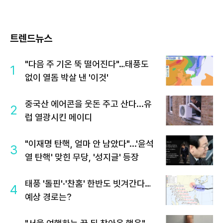
트렌드뉴스
"다음 주 기온 뚝 떨어진다"…태풍도
1
없이 열돔 박살 낸 '이것'
중국산 에어콘을 웃돈 주고 산다...유
2
럽 열광시킨 메이디
"이재명 탄핵, 얼마 안 남았다"...'윤석
3
열 탄핵' 맞힌 무당, '성지글' 등장
태풍 '돌핀'·'찬홈' 한반도 빗겨간다…
4
예상 경로는?