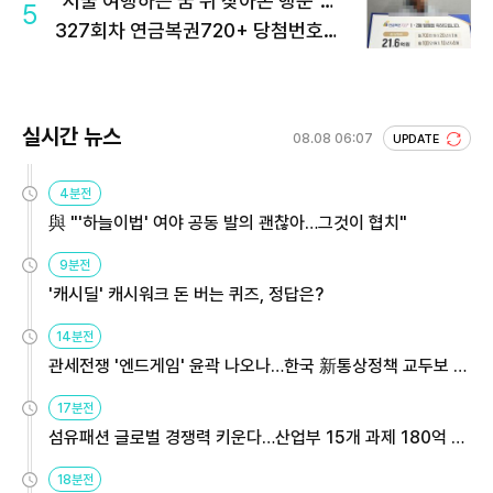
"서울 여행하는 꿈 뒤 찾아온 행운"…
5
327회차 연금복권720+ 당첨번호조
회 주목
실시간 뉴스
08.08 06:07
UPDATE
4분전
與 "'하늘이법' 여야 공동 발의 괜찮아…그것이 협치"
9분전
'캐시딜' 캐시워크 돈 버는 퀴즈, 정답은?
14분전
관세전쟁 '엔드게임' 윤곽 나오나…한국 新통상정책 교두보 활
용해야
17분전
섬유패션 글로벌 경쟁력 키운다…산업부 15개 과제 180억 지
원
18분전