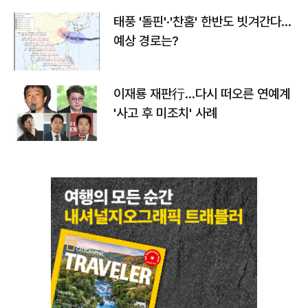
태풍 '돌핀'·'찬홈' 한반도 빗겨간다…
예상 경로는?
이재룡 재판行…다시 떠오른 연예계
'사고 후 미조치' 사례