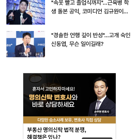
"속옷 빨고 졸업식까지"…근육병 학
생 돌본 공익, 코미디언 김규원이었
다
"경솔한 언행 깊이 반성"…고개 숙인
신동엽, 무슨 일이길래?