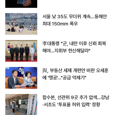
서울 낮 35도 무더위 계속…동해안
최대 150㎜ 폭우
李대통령 "군, 내란 이후 신뢰 회복
해야…지휘부 헌신해달라"
與, 부동산 세제 개편안 비판 오세훈
에 '맹공'…"공급 억제기"
합수본, 선관위 9곳 추가 압색…강남
·서초도 '투표율 허위 입력' 정황