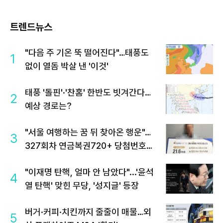
트렌드뉴스
"다음 주 기온 뚝 떨어진다"…태풍도
1
없이 열돔 박살 낸 '이것'
태풍 '돌핀'·'찬홈' 한반도 빗겨간다…
2
예상 경로는?
"서울 여행하는 꿈 뒤 찾아온 행운"…
3
327회차 연금복권720+ 당첨번호조
회 주목
"이재명 탄핵, 얼마 안 남았다"...'윤석
4
열 탄핵' 맞힌 무당, '성지글' 등장
버거·커피·치킨까지 줄줄이 매물…외
5