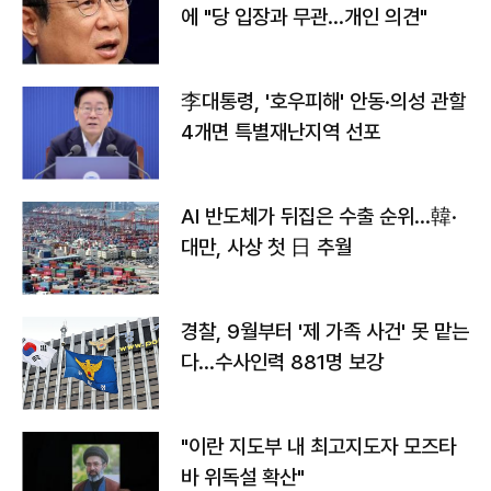
에 "당 입장과 무관…개인 의견"
李대통령, '호우피해' 안동·의성 관할
4개면 특별재난지역 선포
AI 반도체가 뒤집은 수출 순위…韓·
대만, 사상 첫 日 추월
경찰, 9월부터 '제 가족 사건' 못 맡는
다…수사인력 881명 보강
"이란 지도부 내 최고지도자 모즈타
바 위독설 확산"