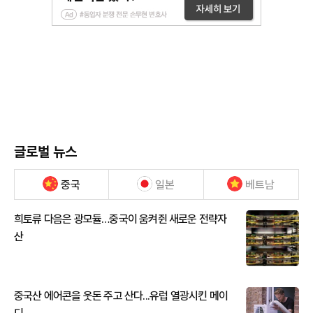
글로벌 뉴스
중국
일본
베트남
희토류 다음은 광모듈…중국이 움켜쥔 새로운 전략자
산
중국산 에어콘을 웃돈 주고 산다...유럽 열광시킨 메이