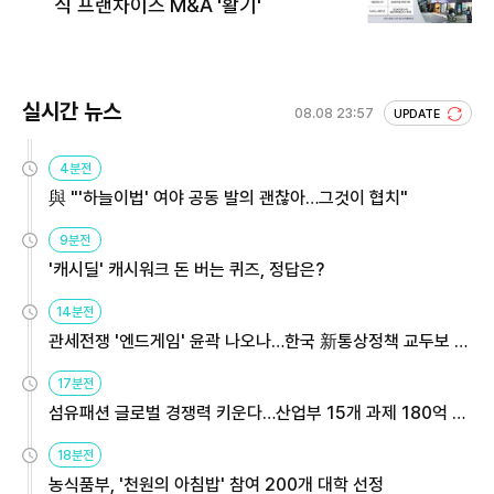
식 프랜차이즈 M&A '활기'
실시간 뉴스
08.08 23:57
UPDATE
4분전
與 "'하늘이법' 여야 공동 발의 괜찮아…그것이 협치"
9분전
'캐시딜' 캐시워크 돈 버는 퀴즈, 정답은?
14분전
관세전쟁 '엔드게임' 윤곽 나오나…한국 新통상정책 교두보 활
용해야
17분전
섬유패션 글로벌 경쟁력 키운다…산업부 15개 과제 180억 지
원
18분전
농식품부, '천원의 아침밥' 참여 200개 대학 선정