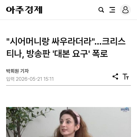
로
아
그
검
전
주
인
색
체
경
메
제
뉴
"시어머니랑 싸우라더라"…크리스
티나, 방송판 '대본 요구' 폭로
박희원 기자
공
텍
입력 2026-05-21 15:11
유
스
트
크
기