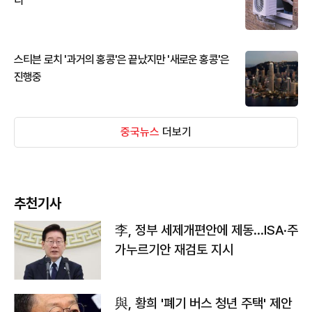
디
스티븐 로치 '과거의 홍콩'은 끝났지만 '새로운 홍콩'은
진행중
중국뉴스
더보기
추천기사
李, 정부 세제개편안에 제동…ISA·주
가누르기안 재검토 지시
與, 황희 '폐기 버스 청년 주택' 제안