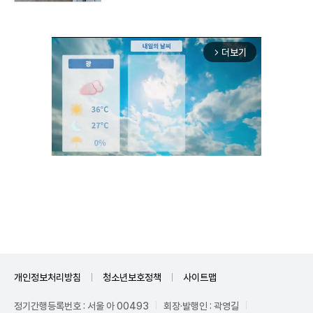
더보기
arrow_forward_ios
Unmute
개인정보처리방침
청소년보호정책
사이트맵
정기간행등록번호 : 서울 아 00493
회장·발행인 : 곽영길