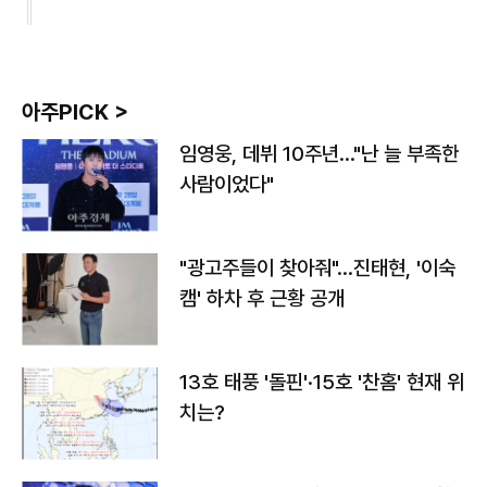
아주PICK >
임영웅, 데뷔 10주년…"난 늘 부족한
사람이었다"
"광고주들이 찾아줘"…진태현, '이숙
캠' 하차 후 근황 공개
13호 태풍 '돌핀'·15호 '찬홈' 현재 위
치는?