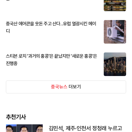
중국산 에어콘을 웃돈 주고 산다...유럽 열광시킨 메이
디
스티븐 로치 '과거의 홍콩'은 끝났지만 '새로운 홍콩'은
진행중
중국뉴스
더보기
추천기사
김민석, 제주·인천서 정청래 누르고