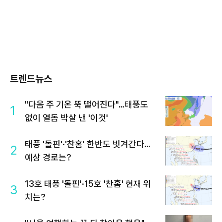
트렌드뉴스
"다음 주 기온 뚝 떨어진다"…태풍도
1
없이 열돔 박살 낸 '이것'
태풍 '돌핀'·'찬홈' 한반도 빗겨간다…
2
예상 경로는?
13호 태풍 '돌핀'·15호 '찬홈' 현재 위
3
치는?