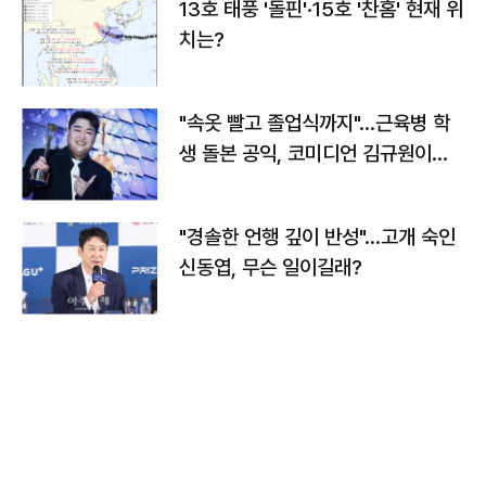
13호 태풍 '돌핀'·15호 '찬홈' 현재 위
치는?
"속옷 빨고 졸업식까지"…근육병 학
생 돌본 공익, 코미디언 김규원이었
다
"경솔한 언행 깊이 반성"…고개 숙인
신동엽, 무슨 일이길래?