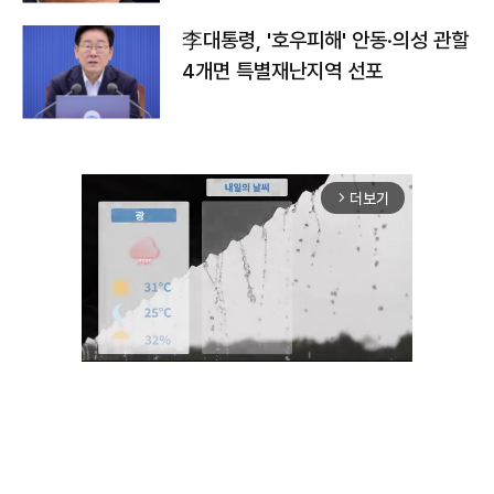
李대통령, '호우피해' 안동·의성 관할
4개면 특별재난지역 선포
더보기
arrow_forward_ios
Unmute