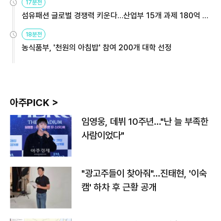
17분전
섬유패션 글로벌 경쟁력 키운다…산업부 15개 과제 180억 지
원
18분전
농식품부, '천원의 아침밥' 참여 200개 대학 선정
아주PICK >
임영웅, 데뷔 10주년…"난 늘 부족한
사람이었다"
"광고주들이 찾아줘"…진태현, '이숙
캠' 하차 후 근황 공개