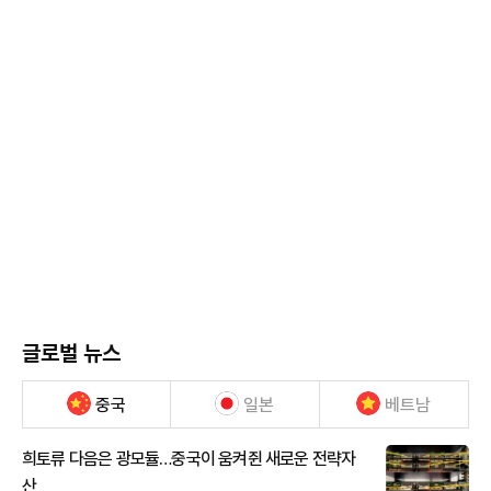
글로벌 뉴스
중국
일본
베트남
희토류 다음은 광모듈…중국이 움켜쥔 새로운 전략자
산