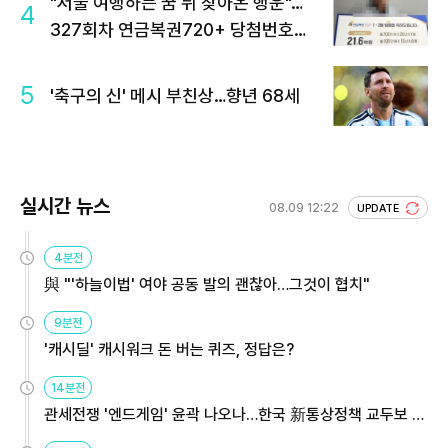
"서울 여행하는 꿈 뒤 찾아온 행운"…
4
327회차 연금복권720+ 당첨번호조
회 주목
5
'축구의 신' 메시 부친상…향년 68세
실시간 뉴스
08.09 12:22
UPDATE
4분전
與 "'하늘이법' 여야 공동 발의 괜찮아…그것이 협치"
9분전
'캐시딜' 캐시워크 돈 버는 퀴즈, 정답은?
14분전
관세전쟁 '엔드게임' 윤곽 나오나…한국 新통상정책 교두보 활
용해야