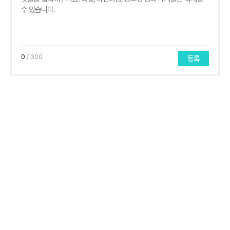
0
/ 300
등록