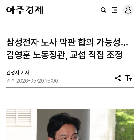
로
아
그
검
전
주
인
색
체
경
메
제
뉴
삼성전자 노사 막판 합의 가능성…
김영훈 노동장관, 교섭 직접 조정
김성서 기자
공
텍
입력 2026-05-20 16:00
유
스
트
크
기