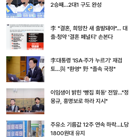
2승째…2대1 구도 완성
李 "결혼, 희망찬 새 출발돼야"… 대
출·청약 '결혼 페널티' 손본다
李대통령 'ISA·주가 누르기' 재검
토…與 "환영" 野 "졸속 국정"
이임생이 밝힌 '빵집 회동' 전말…"정
몽규, 홍명보로 하라 지시"
주유소 기름값 12주 연속 하락…L당
1800원대 유지