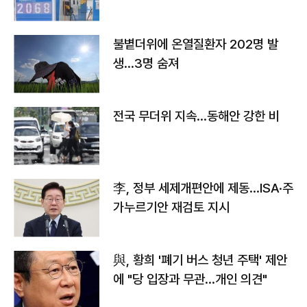
불볕더위에 온열질환자 202명 발
생…3명 숨져
전국 무더위 지속…동해안 강한 비
李, 정부 세제개편안에 제동…ISA·주
가누르기안 재검토 지시
與, 황희 '폐기 버스 청년 주택' 제안
에 "당 입장과 무관…개인 의견"