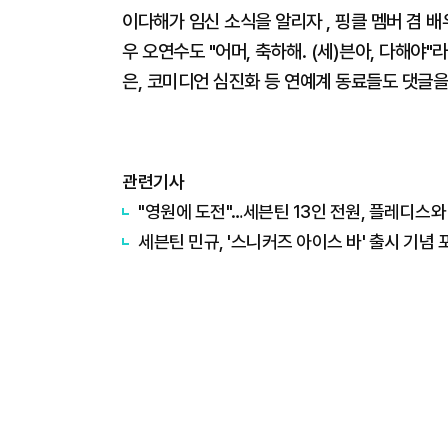
이다해가 임신 소식을 알리자 , 핑클 멤버 겸 
우 오연수도 "어머, 축하해. (세)븐아, 다해야"라
은, 코미디언 심진화 등 연예계 동료들도 댓글을
관련기사
"영원에 도전"…세븐틴 13인 전원, 플레디스와
세븐틴 민규, '스니커즈 아이스 바' 출시 기념