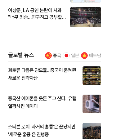
이상준, LA 공연 논란에 사과
"너무 죄송…연구하고 공부할
것"
글로벌 뉴스
중국
일본
베트남
희토류 다음은 광모듈…중국이 움켜쥔
새로운 전략자산
중국산 에어콘을 웃돈 주고 산다...유럽
열광시킨 메이디
스티븐 로치 '과거의 홍콩'은 끝났지만
'새로운 홍콩'은 진행중