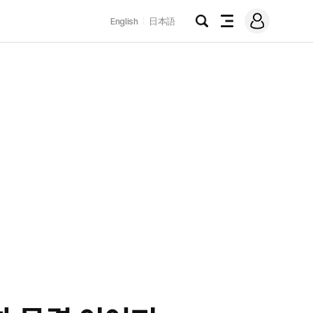
로
English
日本語
그
검
전
인
색
체
메
뉴