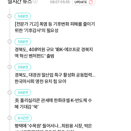
실시간 뉴스
08.07 05:55
UPDATE
56분전
[전문가 기고] 폭염 등 기후변화 피해를 줄이기
위한 '기후감사'의 필요성
56분전
경북도, 408억원 규모 'IBK-에코프로 경북지
역 혁신 벤처펀드' 출범
56분전
경북도, 대경권 말산업 특구 활성화 공동협력…
한국마사회 영천 유치 힘 모아
56분전
美 폴리실리콘 관세에 한화큐셀·K-반도체 수
혜 기대감 '쑥'
6시간전
평택에 '수목원' 들어서나...최원용 시장, 박은