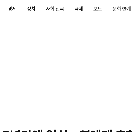
경제
정치
사회·전국
국제
포토
문화·연예