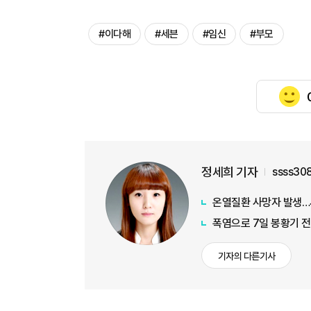
#이다해
#세븐
#임신
#부모
정세희 기자
ssss30
온열질환 사망자 발생…
폭염으로 7일 봉황기 
기자의 다른기사