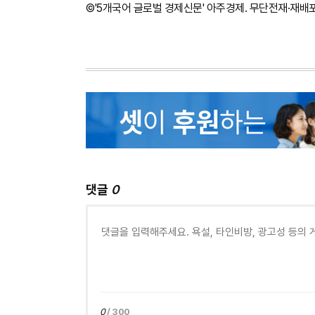
©'5개국어 글로벌 경제신문' 아주경제. 무단전재·재배
댓글
0
0
/ 300