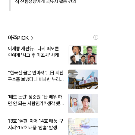
식 산림청장에게 국유지 활용 건의
아주PICK
이재룡 재판行…다시 떠오른
연예계 '사고 후 미조치' 사례
"한국산 물은 안마셔"…日 지진
구호품 보냈더니 비하한 누리
꾼
'태도 논란' 정준원 "난 배우 하
면 안 되는 사람인가? 생각 했
다"
13호 '돌핀' 이어 14호 태풍 '구
지라'·15호 태풍 '찬홈' 발생…
현재 위치와 이동경로는?