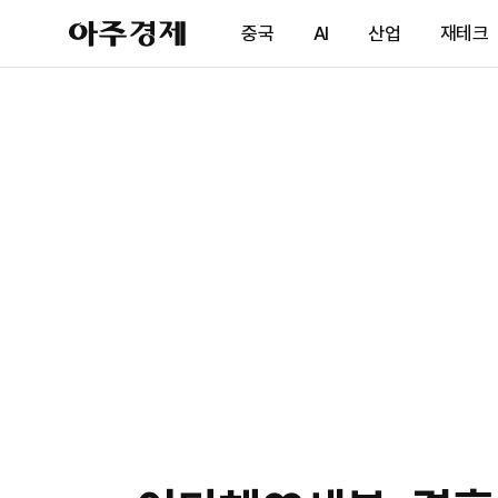
아
중국
AI
산업
재테크
주
경
제