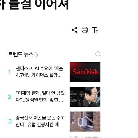
하 물결 이어져
공
프
텍
유
린
스
트
트
크
기
트렌드 뉴스
샌디스크, AI 수요에 '매출
1
4.7배'…가이던스 실망에
'주가는 하락'
"이재명 탄핵, 얼마 안 남았
2
다"...'윤석열 탄핵' 맞힌 무
당, '성지글' 등장
중국산 에어콘을 웃돈 주고
3
산다...유럽 열광시킨 메이
디