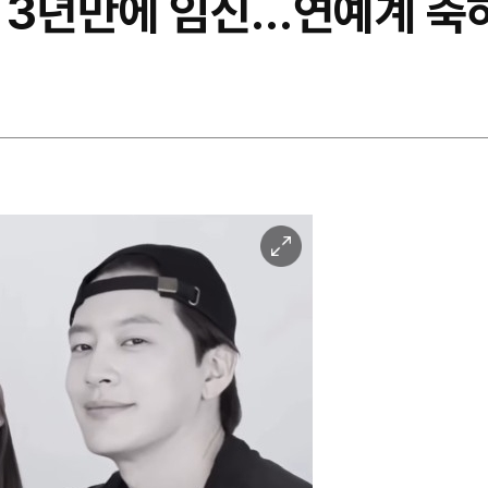
 3년만에 임신…연예계 축
이
미
지
확
대