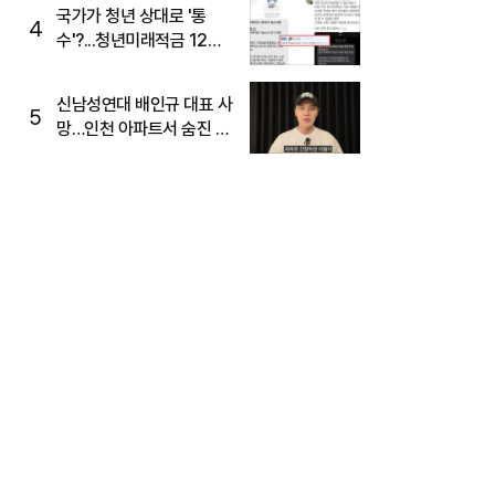
국가가 청년 상대로 '통
4
수'?...청년미래적금 12%
준다더니 "응, 오류야"
신남성연대 배인규 대표 사
5
망…인천 아파트서 숨진 채
발견