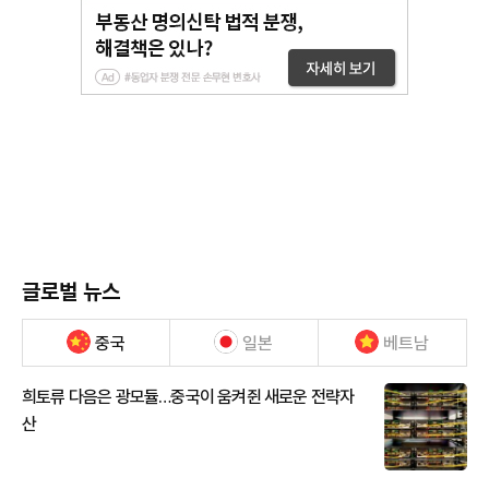
글로벌 뉴스
중국
일본
베트남
희토류 다음은 광모듈…중국이 움켜쥔 새로운 전략자
산