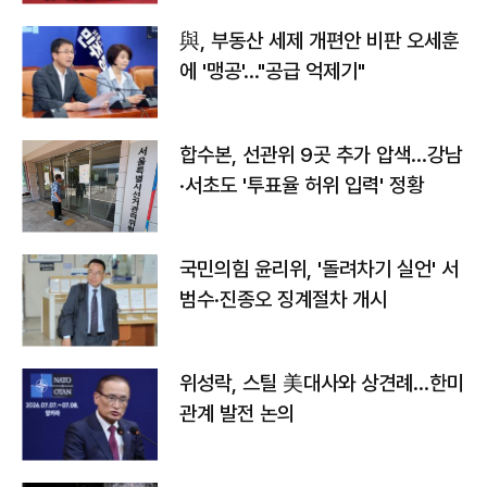
與, 부동산 세제 개편안 비판 오세훈
에 '맹공'…"공급 억제기"
합수본, 선관위 9곳 추가 압색…강남
·서초도 '투표율 허위 입력' 정황
국민의힘 윤리위, '돌려차기 실언' 서
범수·진종오 징계절차 개시
위성락, 스틸 美대사와 상견례…한미
관계 발전 논의