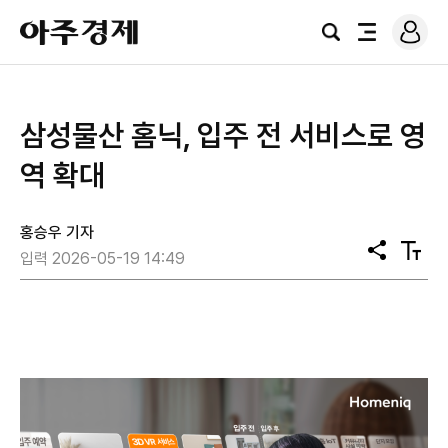
로
아
그
검
전
주
인
색
체
경
메
제
뉴
삼성물산 홈닉, 입주 전 서비스로 영
역 확대
홍승우 기자
공
텍
입력 2026-05-19 14:49
유
스
트
크
기