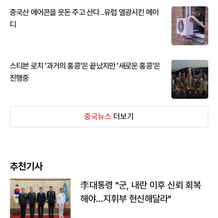
중국산 에어콘을 웃돈 주고 산다...유럽 열광시킨 메이
디
스티븐 로치 '과거의 홍콩'은 끝났지만 '새로운 홍콩'은
진행중
중국뉴스
더보기
추천기사
李대통령 "군, 내란 이후 신뢰 회복
해야…지휘부 헌신해달라"