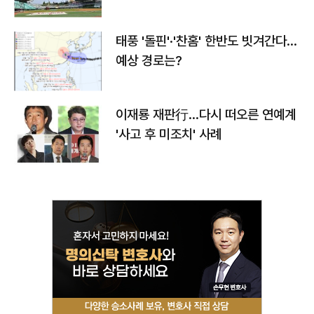
태풍 '돌핀'·'찬홈' 한반도 빗겨간다…
예상 경로는?
이재룡 재판行…다시 떠오른 연예계
'사고 후 미조치' 사례