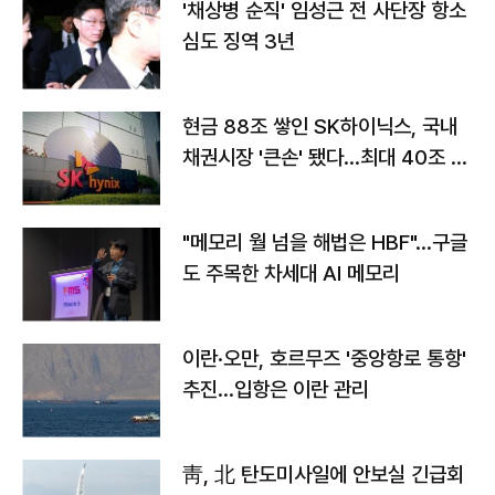
'채상병 순직' 임성근 전 사단장 항소
심도 징역 3년
현금 88조 쌓인 SK하이닉스, 국내
채권시장 '큰손' 됐다…최대 40조 투
자
"메모리 월 넘을 해법은 HBF"…구글
도 주목한 차세대 AI 메모리
이란·오만, 호르무즈 '중앙항로 통항'
추진…입항은 이란 관리
靑, 北 탄도미사일에 안보실 긴급회