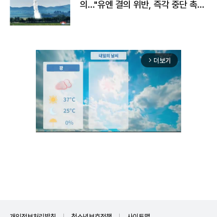
의…"유엔 결의 위반, 즉각 중단 촉
구"
더보기
arrow_forward_ios
Unmute
개인정보처리방침
청소년보호정책
사이트맵