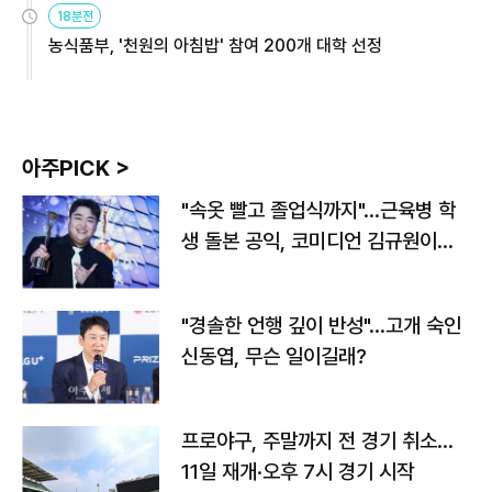
18분전
농식품부, '천원의 아침밥' 참여 200개 대학 선정
아주PICK >
"속옷 빨고 졸업식까지"…근육병 학
생 돌본 공익, 코미디언 김규원이었
다
"경솔한 언행 깊이 반성"…고개 숙인
신동엽, 무슨 일이길래?
프로야구, 주말까지 전 경기 취소…
11일 재개·오후 7시 경기 시작