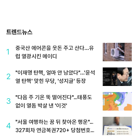
트렌드뉴스
중국산 에어콘을 웃돈 주고 산다...유
1
럽 열광시킨 메이디
"이재명 탄핵, 얼마 안 남았다"...'윤석
2
열 탄핵' 맞힌 무당, '성지글' 등장
"다음 주 기온 뚝 떨어진다"…태풍도
3
없이 열돔 박살 낸 '이것'
"서울 여행하는 꿈 뒤 찾아온 행운"…
4
327회차 연금복권720+ 당첨번호조