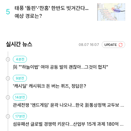
회 주목
태풍 '돌핀'·'찬홈' 한반도 빗겨간다…
5
예상 경로는?
실시간 뉴스
08.07 16:07
UPDATE
4분전
與 "'하늘이법' 여야 공동 발의 괜찮아…그것이 협치"
9분전
'캐시딜' 캐시워크 돈 버는 퀴즈, 정답은?
14분전
관세전쟁 '엔드게임' 윤곽 나오나…한국 新통상정책 교두보 활
용해야
17분전
섬유패션 글로벌 경쟁력 키운다…산업부 15개 과제 180억 지
원