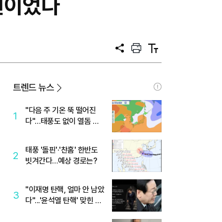
주원이었다
공
프
텍
유
린
스
트
트
크
기
트렌드 뉴스
"다음 주 기온 뚝 떨어진
1
다"…태풍도 없이 열돔 박
살 낸 '이것'
태풍 '돌핀'·'찬홈' 한반도
2
빗겨간다…예상 경로는?
"이재명 탄핵, 얼마 안 남았
3
다"...'윤석열 탄핵' 맞힌 무
당, '성지글' 등장