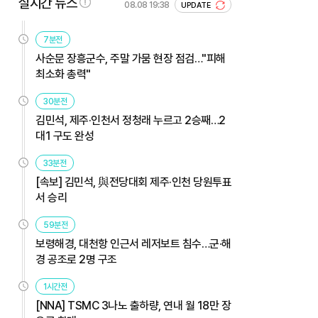
실시간 뉴스
08.08 19:38
UPDATE
7분전
사순문 장흥군수, 주말 가뭄 현장 점검…"피해
최소화 총력"
30분전
김민석, 제주·인천서 정청래 누르고 2승째…2
대1 구도 완성
33분전
[속보] 김민석, 與전당대회 제주·인천 당원투표
서 승리
59분전
보령해경, 대천항 인근서 레저보트 침수…군·해
경 공조로 2명 구조
1시간전
[NNA] TSMC 3나노 출하량, 연내 월 18만 장