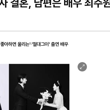
 순자 결혼, 남편은 배우 최
좋아하면 울리는'·'절대그이' 출연 배우
이
미
지
확
대