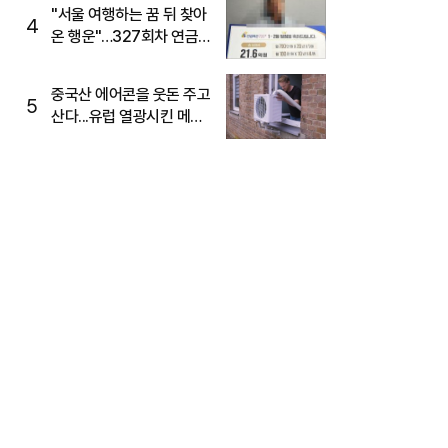
"서울 여행하는 꿈 뒤 찾아
4
온 행운"…327회차 연금
복권720+ 당첨번호조회
주목
중국산 에어콘을 웃돈 주고
5
산다...유럽 열광시킨 메이
디