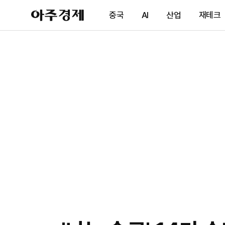
아
중국
AI
산업
재테크
주
경
제