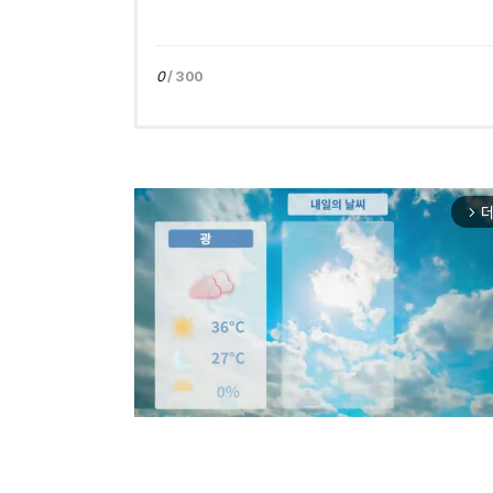
0
/ 300
더
arrow_forward_ios