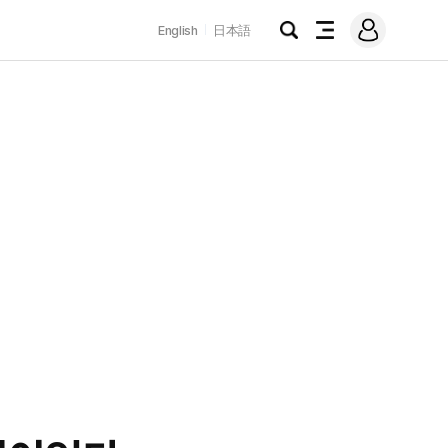
로
English
日本語
그
검
전
인
색
체
메
뉴