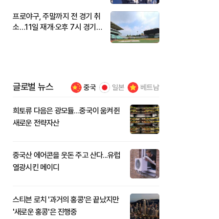
프로야구, 주말까지 전 경기 취
소…11일 재개·오후 7시 경기
시작
글로벌 뉴스
중국
일본
베트남
희토류 다음은 광모듈…중국이 움켜쥔
새로운 전략자산
중국산 에어콘을 웃돈 주고 산다...유럽
열광시킨 메이디
스티븐 로치 '과거의 홍콩'은 끝났지만
'새로운 홍콩'은 진행중