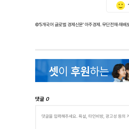
©'5개국어 글로벌 경제신문' 아주경제. 무단전재·재배
댓글
0