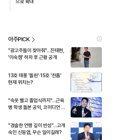
으로 확대
아주PICK
"광고주들이 찾아줘"…진태현,
'이숙캠' 하차 후 근황 공개
13호 태풍 '돌핀'·15호 '찬홈'
현재 위치는?
"속옷 빨고 졸업식까지"…근육
병 학생 돌본 공익, 코미디언 김
규원이었다
"경솔한 언행 깊이 반성"…고개
숙인 신동엽, 무슨 일이길래?