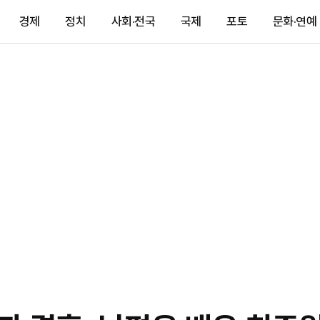
경제
정치
사회·전국
국제
포토
문화·연예