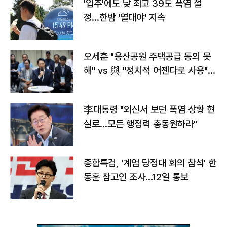
'입추'에도 낮 최고 39도 폭염 절
정…한밤 '열대야' 지속
오세훈 "용산공원 주택공급 동의 못
해" vs 與 "정치적 어젠다로 사용"
맞불
李대통령 "외신서 보던 폭염 상황 현
실로…모든 행정력 총동원하라"
종합특검, '계엄 당정대 회의 참석' 한
동훈 참고인 조사...12일 통보