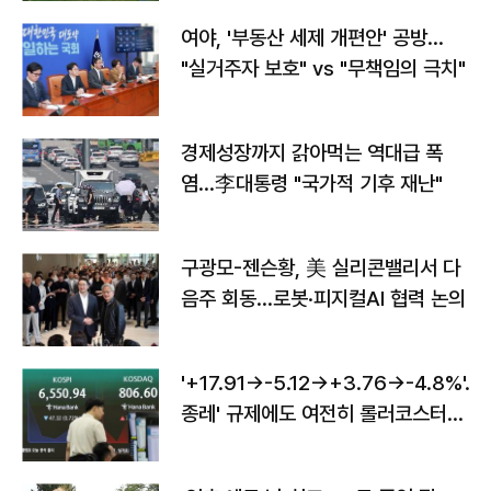
여야, '부동산 세제 개편안' 공방…
"실거주자 보호" vs "무책임의 극치"
경제성장까지 갉아먹는 역대급 폭
염…李대통령 "국가적 기후 재난"
구광모-젠슨황, 美 실리콘밸리서 다
음주 회동…로봇·피지컬AI 협력 논의
'+17.91→-5.12→+3.76→-4.8%'…'
종레' 규제에도 여전히 롤러코스터
타는 코스피