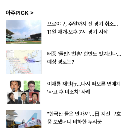
아주PICK >
프로야구, 주말까지 전 경기 취소…
11일 재개·오후 7시 경기 시작
태풍 '돌핀'·'찬홈' 한반도 빗겨간다…
예상 경로는?
이재룡 재판行…다시 떠오른 연예계
'사고 후 미조치' 사례
"한국산 물은 안마셔"…日 지진 구호
품 보냈더니 비하한 누리꾼