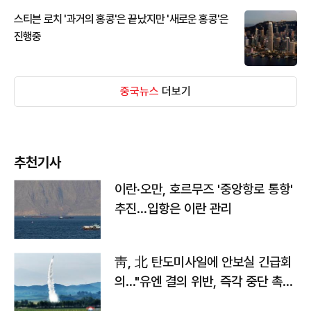
스티븐 로치 '과거의 홍콩'은 끝났지만 '새로운 홍콩'은
진행중
중국뉴스
더보기
추천기사
이란·오만, 호르무즈 '중앙항로 통항'
추진…입항은 이란 관리
靑, 北 탄도미사일에 안보실 긴급회
의…"유엔 결의 위반, 즉각 중단 촉
구"