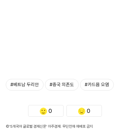
#베트남 두리안
#중국 의존도
#카드뮴 오염
0
0
©'5개국어 글로벌 경제신문' 아주경제. 무단전재·재배포 금지