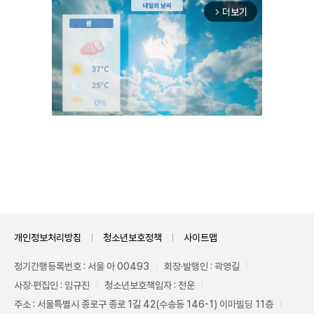
더보기
arrow_forward_ios
Unmute
개인정보처리방침
청소년보호정책
사이트맵
정기간행등록번호 : 서울 아 00493
회장·발행인 : 곽영길
사장·편집인 : 임규진
청소년보호책임자 : 전운
주소 : 서울특별시 종로구 종로 1길 42(수송동 146-1) 이마빌딩 11층