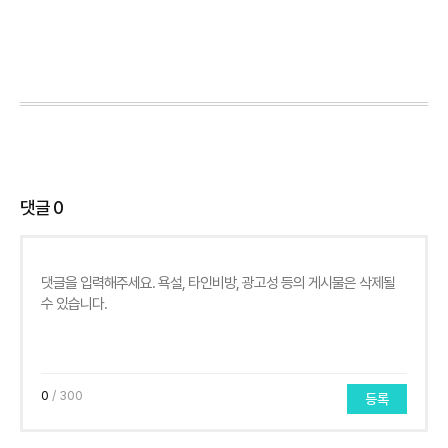
댓글
0
0
/ 300
등록