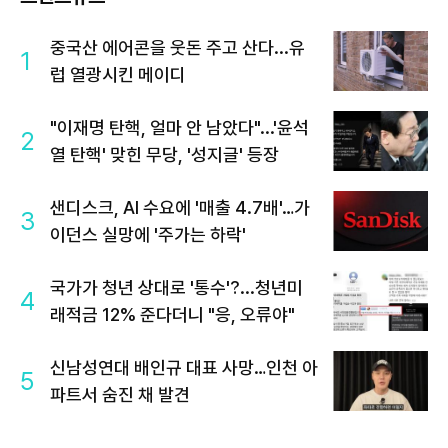
중국산 에어콘을 웃돈 주고 산다...유
1
럽 열광시킨 메이디
"이재명 탄핵, 얼마 안 남았다"...'윤석
2
열 탄핵' 맞힌 무당, '성지글' 등장
샌디스크, AI 수요에 '매출 4.7배'…가
3
이던스 실망에 '주가는 하락'
국가가 청년 상대로 '통수'?...청년미
4
래적금 12% 준다더니 "응, 오류야"
신남성연대 배인규 대표 사망…인천 아
5
파트서 숨진 채 발견