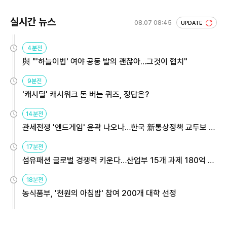
실시간 뉴스
08.07 08:45
UPDATE
4분전
與 "'하늘이법' 여야 공동 발의 괜찮아…그것이 협치"
9분전
'캐시딜' 캐시워크 돈 버는 퀴즈, 정답은?
14분전
관세전쟁 '엔드게임' 윤곽 나오나…한국 新통상정책 교두보 활
용해야
17분전
섬유패션 글로벌 경쟁력 키운다…산업부 15개 과제 180억 지
원
18분전
농식품부, '천원의 아침밥' 참여 200개 대학 선정