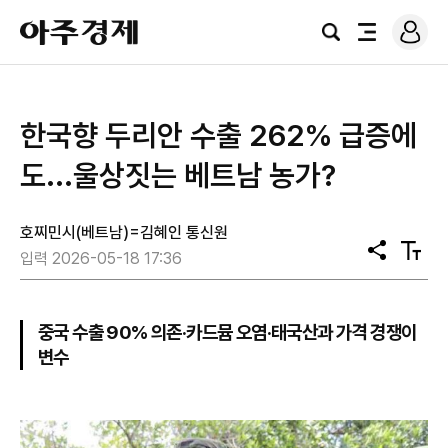
로
아
그
검
전
주
인
색
체
경
메
제
뉴
한국향 두리안 수출 262% 급증에
도...울상짓는 베트남 농가?
호찌민시(베트남)=김혜인 통신원
공
텍
입력 2026-05-18 17:36
유
스
트
크
기
중국 수출 90% 의존·카드뮴 오염·태국산과 가격 경쟁이
변수