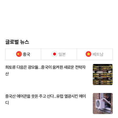
글로벌 뉴스
중국
일본
베트남
희토류 다음은 광모듈…중국이 움켜쥔 새로운 전략자
산
중국산 에어콘을 웃돈 주고 산다...유럽 열광시킨 메이
디