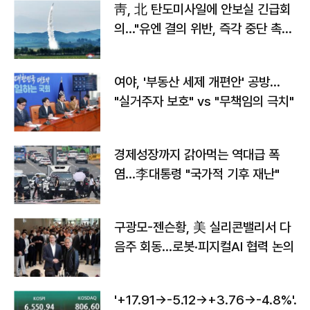
靑, 北 탄도미사일에 안보실 긴급회
의…"유엔 결의 위반, 즉각 중단 촉
구"
여야, '부동산 세제 개편안' 공방…
"실거주자 보호" vs "무책임의 극치"
경제성장까지 갉아먹는 역대급 폭
염…李대통령 "국가적 기후 재난"
구광모-젠슨황, 美 실리콘밸리서 다
음주 회동…로봇·피지컬AI 협력 논의
'+17.91→-5.12→+3.76→-4.8%'…'