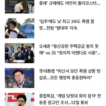
종레' 규제에도 여전히 롤러코스터
타는 코스피
'입추'에도 낮 최고 39도 폭염 절
정…한밤 '열대야' 지속
오세훈 "용산공원 주택공급 동의 못
해" vs 與 "정치적 어젠다로 사용"
맞불
李대통령 "외신서 보던 폭염 상황 현
실로…모든 행정력 총동원하라"
종합특검, '계엄 당정대 회의 참석' 한
동훈 참고인 조사...12일 통보