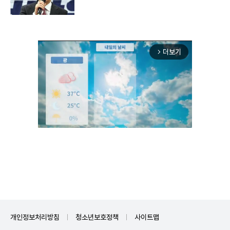
더보기
arrow_forward_ios
Unmute
개인정보처리방침
청소년보호정책
사이트맵