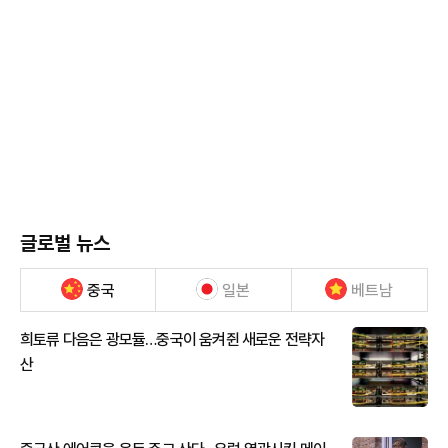
글로벌 뉴스
중국
일본
베트남
희토류 다음은 광모듈…중국이 움켜쥔 새로운 전략자
산