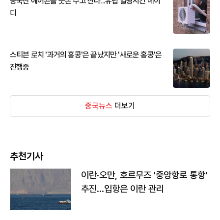
중국산 에어콘을 웃돈 주고 산다...유럽 열광시킨 메이
디
스티븐 로치 '과거의 홍콩'은 끝났지만 '새로운 홍콩'은
진행중
중국뉴스
더보기
추천기사
이란·오만, 호르무즈 '중앙항로 통항'
추진…입항은 이란 관리