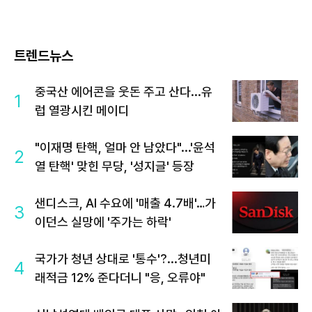
트렌드뉴스
중국산 에어콘을 웃돈 주고 산다...유
1
럽 열광시킨 메이디
"이재명 탄핵, 얼마 안 남았다"...'윤석
2
열 탄핵' 맞힌 무당, '성지글' 등장
샌디스크, AI 수요에 '매출 4.7배'…가
3
이던스 실망에 '주가는 하락'
국가가 청년 상대로 '통수'?...청년미
4
래적금 12% 준다더니 "응, 오류야"