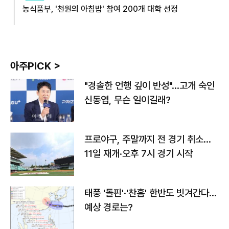
농식품부, '천원의 아침밥' 참여 200개 대학 선정
아주PICK >
"경솔한 언행 깊이 반성"…고개 숙인
신동엽, 무슨 일이길래?
프로야구, 주말까지 전 경기 취소…
11일 재개·오후 7시 경기 시작
태풍 '돌핀'·'찬홈' 한반도 빗겨간다…
예상 경로는?