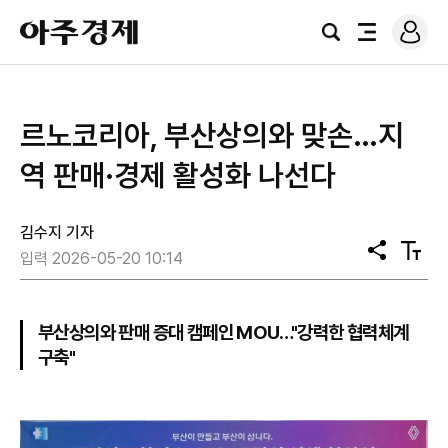
로
아
그
검
전
주
인
색
체
경
메
제
뉴
르노코리아, 부산상의와 맞손…지
역 판매·경제 활성화 나선다
김수지 기자
공
텍
입력 2026-05-20 10:14
유
스
트
크
기
부산상의와 판매 증대 캠페인 MOU…"강력한 협력체계
구축"