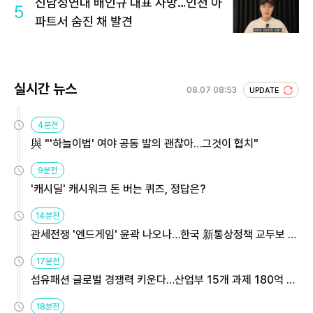
신남성연대 배인규 대표 사망…인천 아
5
파트서 숨진 채 발견
실시간 뉴스
08.07 08:53
UPDATE
4분전
與 "'하늘이법' 여야 공동 발의 괜찮아…그것이 협치"
9분전
'캐시딜' 캐시워크 돈 버는 퀴즈, 정답은?
14분전
관세전쟁 '엔드게임' 윤곽 나오나…한국 新통상정책 교두보 활
용해야
17분전
섬유패션 글로벌 경쟁력 키운다…산업부 15개 과제 180억 지
원
18분전