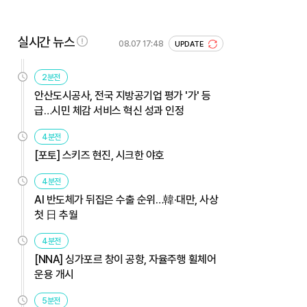
실시간 뉴스
08.07 17:48
UPDATE
2분전
안산도시공사, 전국 지방공기업 평가 '가' 등
급…시민 체감 서비스 혁신 성과 인정
4분전
[포토] 스키즈 현진, 시크한 야호
4분전
AI 반도체가 뒤집은 수출 순위…韓·대만, 사상
첫 日 추월
4분전
[NNA] 싱가포르 창이 공항, 자율주행 휠체어
운용 개시
5분전