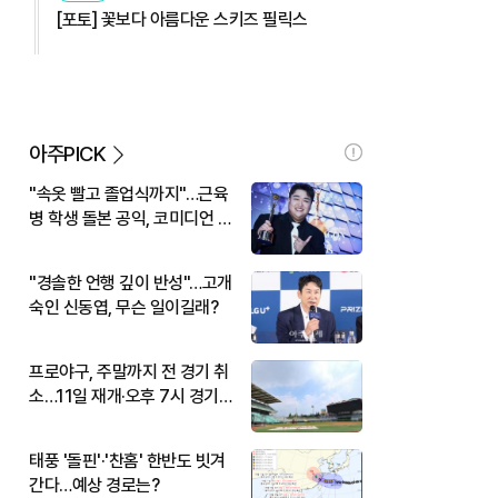
[포토] 꽃보다 아름다운 스키즈 필릭스
아주PICK
"속옷 빨고 졸업식까지"…근육
병 학생 돌본 공익, 코미디언 김
규원이었다
"경솔한 언행 깊이 반성"…고개
숙인 신동엽, 무슨 일이길래?
프로야구, 주말까지 전 경기 취
소…11일 재개·오후 7시 경기
시작
태풍 '돌핀'·'찬홈' 한반도 빗겨
간다…예상 경로는?