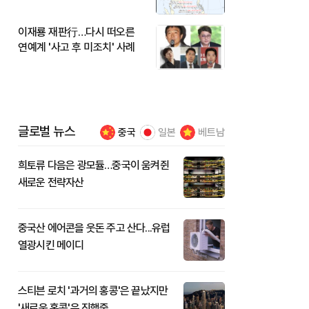
이재룡 재판行…다시 떠오른
연예계 '사고 후 미조치' 사례
글로벌 뉴스
중국
일본
베트남
희토류 다음은 광모듈…중국이 움켜쥔
새로운 전략자산
중국산 에어콘을 웃돈 주고 산다...유럽
열광시킨 메이디
스티븐 로치 '과거의 홍콩'은 끝났지만
'새로운 홍콩'은 진행중