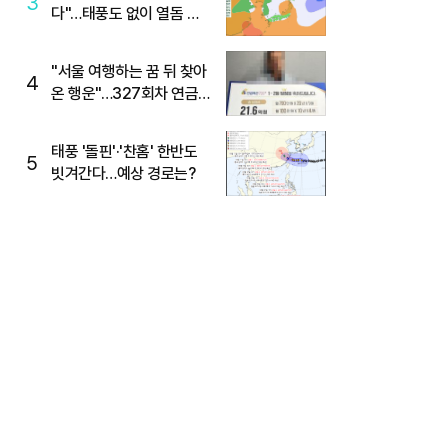
3
다"…태풍도 없이 열돔 박
살 낸 '이것'
"서울 여행하는 꿈 뒤 찾아
4
온 행운"…327회차 연금
복권720+ 당첨번호조회
주목
태풍 '돌핀'·'찬홈' 한반도
5
빗겨간다…예상 경로는?