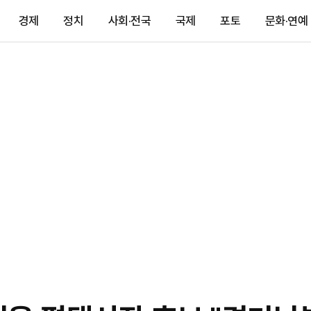
경제
정치
사회·전국
국제
포토
문화·연예