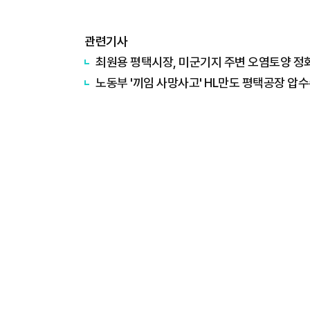
관련기사
최원용 평택시장, 미군기지 주변 오염토양 정화비
노동부 '끼임 사망사고' HL만도 평택공장 압