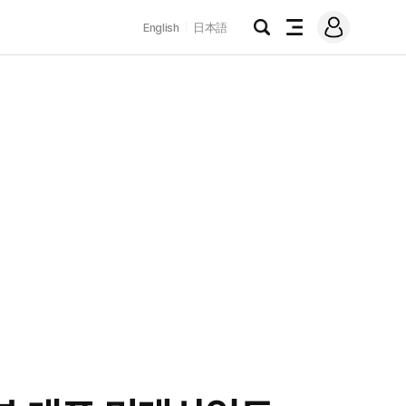
로
English
日本語
그
검
전
인
색
체
메
뉴