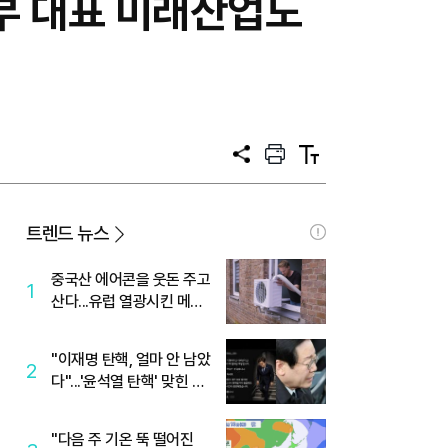
남부 대표 미래산업도
공
프
텍
유
린
스
트
트
크
기
트렌드 뉴스
중국산 에어콘을 웃돈 주고
1
산다...유럽 열광시킨 메이
디
"이재명 탄핵, 얼마 안 남았
2
다"...'윤석열 탄핵' 맞힌 무
당, '성지글' 등장
"다음 주 기온 뚝 떨어진