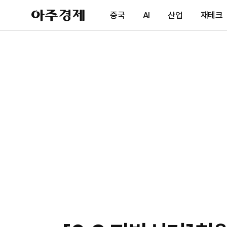
아
중국
AI
산업
재테크
주
경
제