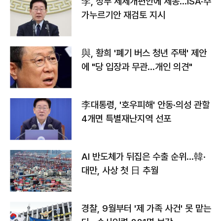
李, 정부 세제개편안에 제동…ISA·주
가누르기안 재검토 지시
與, 황희 '폐기 버스 청년 주택' 제안
에 "당 입장과 무관…개인 의견"
李대통령, '호우피해' 안동·의성 관할
4개면 특별재난지역 선포
AI 반도체가 뒤집은 수출 순위…韓·
대만, 사상 첫 日 추월
경찰, 9월부터 '제 가족 사건' 못 맡는