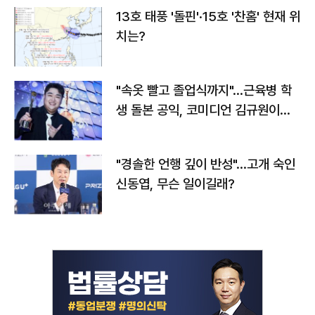
13호 태풍 '돌핀'·15호 '찬홈' 현재 위
치는?
"속옷 빨고 졸업식까지"…근육병 학
생 돌본 공익, 코미디언 김규원이었
다
"경솔한 언행 깊이 반성"…고개 숙인
신동엽, 무슨 일이길래?