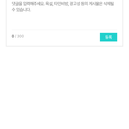
0
/ 300
등록