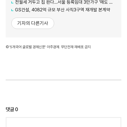
전월세 거두고 집 판다…서울 등록임대 3만가구 '매도 기로'
GS건설, 4082억 규모 부산 사직3구역 재개발 본계약
기자의 다른기사
©'5개국어 글로벌 경제신문' 아주경제. 무단전재·재배포 금지
댓글
0