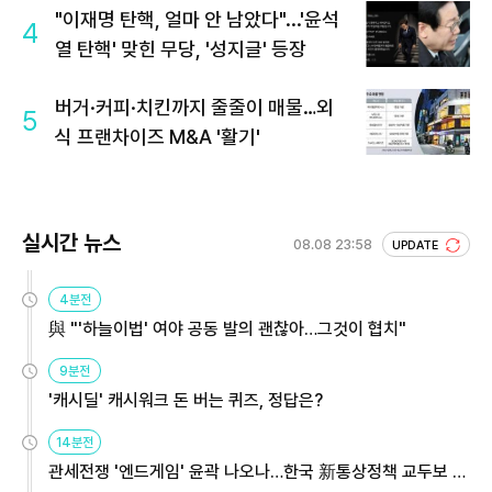
"이재명 탄핵, 얼마 안 남았다"...'윤석
4
열 탄핵' 맞힌 무당, '성지글' 등장
버거·커피·치킨까지 줄줄이 매물…외
5
식 프랜차이즈 M&A '활기'
실시간 뉴스
08.08 23:58
UPDATE
4분전
與 "'하늘이법' 여야 공동 발의 괜찮아…그것이 협치"
9분전
'캐시딜' 캐시워크 돈 버는 퀴즈, 정답은?
14분전
관세전쟁 '엔드게임' 윤곽 나오나…한국 新통상정책 교두보 활