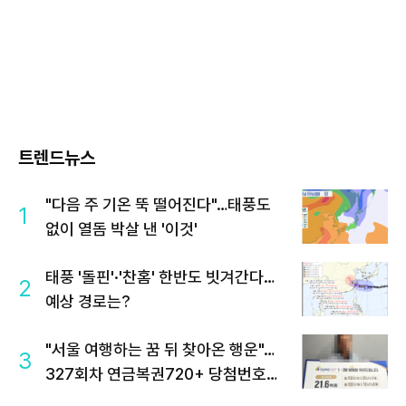
트렌드뉴스
"다음 주 기온 뚝 떨어진다"…태풍도
1
없이 열돔 박살 낸 '이것'
태풍 '돌핀'·'찬홈' 한반도 빗겨간다…
2
예상 경로는?
"서울 여행하는 꿈 뒤 찾아온 행운"…
3
327회차 연금복권720+ 당첨번호조
회 주목