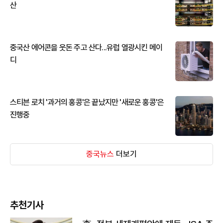
산
중국산 에어콘을 웃돈 주고 산다...유럽 열광시킨 메이
디
스티븐 로치 '과거의 홍콩'은 끝났지만 '새로운 홍콩'은
진행중
중국뉴스
더보기
추천기사