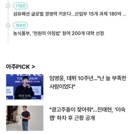
용해야
17분전
섬유패션 글로벌 경쟁력 키운다…산업부 15개 과제 180억 지
원
18분전
농식품부, '천원의 아침밥' 참여 200개 대학 선정
아주PICK >
임영웅, 데뷔 10주년…"난 늘 부족한
사람이었다"
"광고주들이 찾아줘"…진태현, '이숙
캠' 하차 후 근황 공개