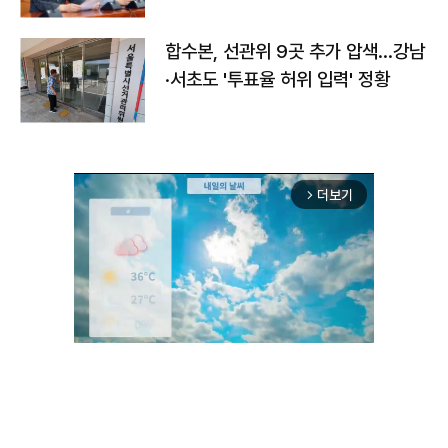
합수본, 선관위 9곳 추가 압색…강남
·서초도 '투표율 허위 입력' 정황
더보기
arrow_forward_ios
Unmute