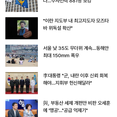
다…수사인력 881명 보강
"이란 지도부 내 최고지도자 모즈타
바 위독설 확산"
서울 낮 35도 무더위 계속…동해안
최대 150㎜ 폭우
李대통령 "군, 내란 이후 신뢰 회복
해야…지휘부 헌신해달라"
與, 부동산 세제 개편안 비판 오세훈
에 '맹공'…"공급 억제기"