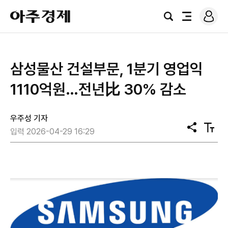
로
아
그
검
전
주
인
색
체
경
메
제
뉴
삼성물산 건설부문, 1분기 영업익
1110억원…전년比 30% 감소
우주성 기자
공
텍
입력 2026-04-29 16:29
유
스
트
크
기