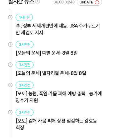
실시간 뉴스
08.08 02:43
UPDATE
1시간전
李, 정부 세제개편안에 제동…ISA·주가누르기
안 재검토 지시
3시간전
[오늘의 운세] 띠별 운세-8월 8일
3시간전
[오늘의 운세] 별자리별 운세-8월 8일
3시간전
[포토] 농협, 폭염·가뭄 피해 예방 총력…농가에
양수기 지원
3시간전
[포토] 김해 가뭄 피해 상황 점검하는 강호동
회장