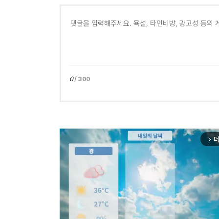
0
/ 300
더
arrow_forward_ios