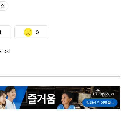
훼손
1
0
포 금지