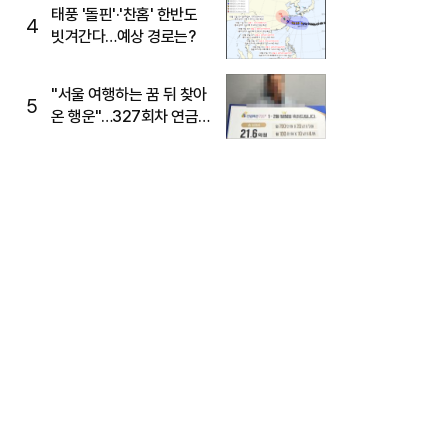
태풍 '돌핀'·'찬홈' 한반도
4
빗겨간다…예상 경로는?
"서울 여행하는 꿈 뒤 찾아
5
온 행운"…327회차 연금
복권720+ 당첨번호조회
주목