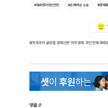
#SM엔터테인먼트
#손해배상 소송
#명예
©'5개국어 글로벌 경제신문' 아주경제. 무단전재·재배
댓글
0