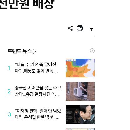
7천만원 배상
공
프
텍
유
린
스
트
트
크
기
트렌드 뉴스
"다음 주 기온 뚝 떨어진
1
다"…태풍도 없이 열돔 박
살 낸 '이것'
중국산 에어콘을 웃돈 주고
2
산다...유럽 열광시킨 메이
디
"이재명 탄핵, 얼마 안 남았
3
다"...'윤석열 탄핵' 맞힌 무
당, '성지글' 등장