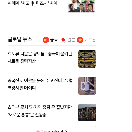
연예계 '사고 후 미조치' 사례
글로벌 뉴스
중국
일본
베트남
희토류 다음은 광모듈…중국이 움켜쥔
새로운 전략자산
중국산 에어콘을 웃돈 주고 산다...유럽
열광시킨 메이디
스티븐 로치 '과거의 홍콩'은 끝났지만
'새로운 홍콩'은 진행중