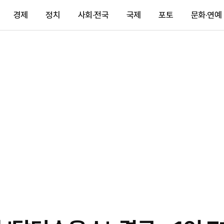
경제
정치
사회·전국
국제
포토
문화·연예