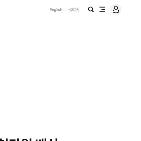
로
English
日本語
그
검
전
인
색
체
메
뉴