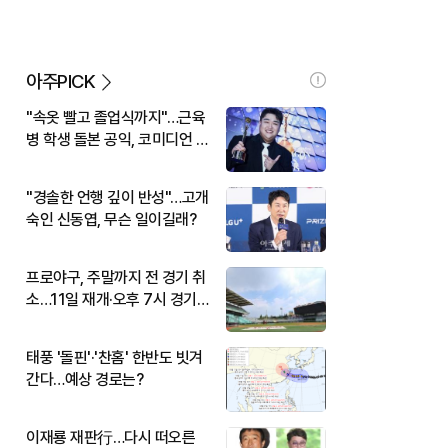
아주PICK
"속옷 빨고 졸업식까지"…근육
병 학생 돌본 공익, 코미디언 김
규원이었다
"경솔한 언행 깊이 반성"…고개
숙인 신동엽, 무슨 일이길래?
프로야구, 주말까지 전 경기 취
소…11일 재개·오후 7시 경기
시작
태풍 '돌핀'·'찬홈' 한반도 빗겨
간다…예상 경로는?
이재룡 재판行…다시 떠오른