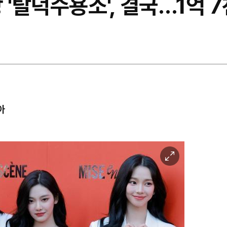
 '탈덕수용소', 결국…1억 
아
이
미
지
확
대