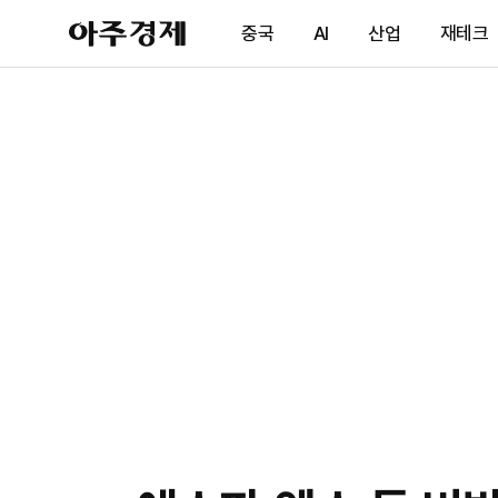
아
중국
AI
산업
재테크
주
경
제