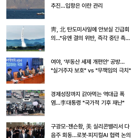
추진…입항은 이란 관리
靑, 北 탄도미사일에 안보실 긴급회
의…"유엔 결의 위반, 즉각 중단 촉
구"
여야, '부동산 세제 개편안' 공방…
"실거주자 보호" vs "무책임의 극치"
경제성장까지 갉아먹는 역대급 폭
염…李대통령 "국가적 기후 재난"
구광모-젠슨황, 美 실리콘밸리서 다
음주 회동…로봇·피지컬AI 협력 논의