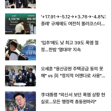
'+17.91→-5.12→+3.76→-4.8%'…'
종레' 규제에도 여전히 롤러코스터
타는 코스피
'입추'에도 낮 최고 39도 폭염 절
정…한밤 '열대야' 지속
오세훈 "용산공원 주택공급 동의 못
해" vs 與 "정치적 어젠다로 사용"
맞불
李대통령 "외신서 보던 폭염 상황 현
실로…모든 행정력 총동원하라"