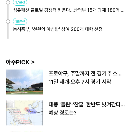
17분전
섬유패션 글로벌 경쟁력 키운다…산업부 15개 과제 180억 지
원
18분전
농식품부, '천원의 아침밥' 참여 200개 대학 선정
아주PICK >
프로야구, 주말까지 전 경기 취소…
11일 재개·오후 7시 경기 시작
태풍 '돌핀'·'찬홈' 한반도 빗겨간다…
예상 경로는?