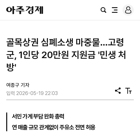
로
아
그
검
전
주
인
색
체
경
메
제
뉴
골목상권 심폐소생 마중물…고령
군, 1인당 20만원 지원금 '민생 처
방'
여종구 기자
공
텍
입력 2026-05-19 22:03
유
스
트
크
기
서민 가계 부담 완화 총력
연 매출 규모 관계없이 주유소 전면 허용