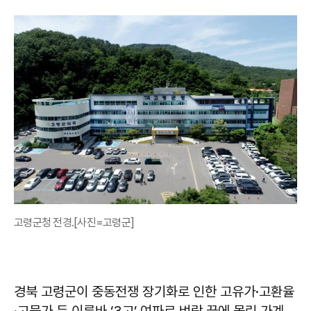
고령군청 전경.[사진=고령군]
경북 고령군이 중동전쟁 장기화로 인한 고유가·고환율
·고물가 등 이른바 ‘3고’ 여파로 벼랑 끝에 몰린 가계