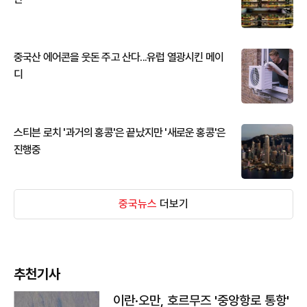
중국산 에어콘을 웃돈 주고 산다...유럽 열광시킨 메이
디
스티븐 로치 '과거의 홍콩'은 끝났지만 '새로운 홍콩'은
진행중
중국뉴스
더보기
추천기사
이란·오만, 호르무즈 '중앙항로 통항'