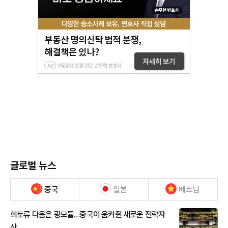
글로벌 뉴스
중국
일본
베트남
희토류 다음은 광모듈…중국이 움켜쥔 새로운 전략자
산