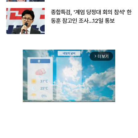
종합특검, '계엄 당정대 회의 참석' 한
동훈 참고인 조사...12일 통보
더보기
arrow_forward_ios
Unmute