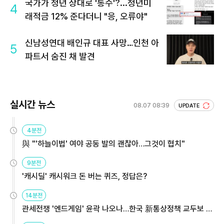
국가가 청년 상대로 '통수'?...청년미
4
래적금 12% 준다더니 "응, 오류야"
신남성연대 배인규 대표 사망…인천 아
5
파트서 숨진 채 발견
실시간 뉴스
08.07 08:39
UPDATE
4분전
與 "'하늘이법' 여야 공동 발의 괜찮아…그것이 협치"
9분전
'캐시딜' 캐시워크 돈 버는 퀴즈, 정답은?
14분전
관세전쟁 '엔드게임' 윤곽 나오나…한국 新통상정책 교두보 활
용해야