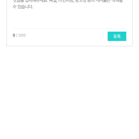
0
/ 300
등록