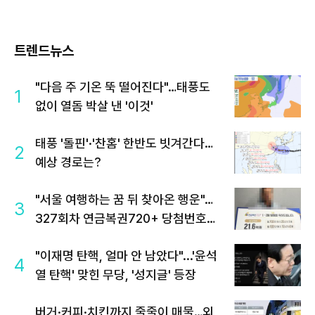
트렌드뉴스
"다음 주 기온 뚝 떨어진다"…태풍도
1
없이 열돔 박살 낸 '이것'
태풍 '돌핀'·'찬홈' 한반도 빗겨간다…
2
예상 경로는?
"서울 여행하는 꿈 뒤 찾아온 행운"…
3
327회차 연금복권720+ 당첨번호조
회 주목
"이재명 탄핵, 얼마 안 남았다"...'윤석
4
열 탄핵' 맞힌 무당, '성지글' 등장
버거·커피·치킨까지 줄줄이 매물…외