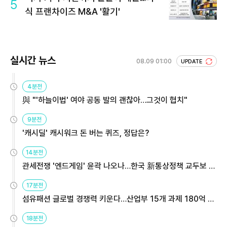
5
식 프랜차이즈 M&A '활기'
실시간 뉴스
08.09 01:00
UPDATE
4분전
與 "'하늘이법' 여야 공동 발의 괜찮아…그것이 협치"
9분전
'캐시딜' 캐시워크 돈 버는 퀴즈, 정답은?
14분전
관세전쟁 '엔드게임' 윤곽 나오나…한국 新통상정책 교두보 활
용해야
17분전
섬유패션 글로벌 경쟁력 키운다…산업부 15개 과제 180억 지
원
18분전