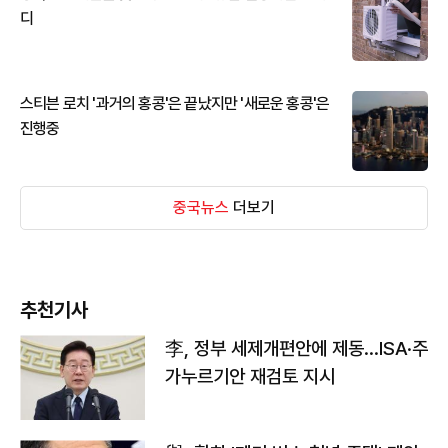
디
스티븐 로치 '과거의 홍콩'은 끝났지만 '새로운 홍콩'은
진행중
중국뉴스
더보기
추천기사
李, 정부 세제개편안에 제동…ISA·주
가누르기안 재검토 지시