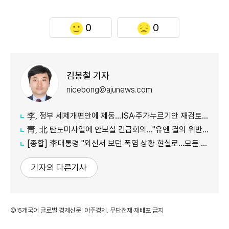
0
0
김봉철 기자
nicebong@ajunews.com
李, 정부 세제개편안에 제동…ISA·주가누르기안 재검토 지시
靑, 北 탄도미사일에 안보실 긴급회의…"유엔 결의 위반, 즉각 중단 촉구"
[종합] 李대통령 "외신서 보던 폭염 상황 현실로…모든 행정력 총동원하라"
기자의 다른기사
©'5개국어 글로벌 경제신문' 아주경제. 무단전재·재배포 금지