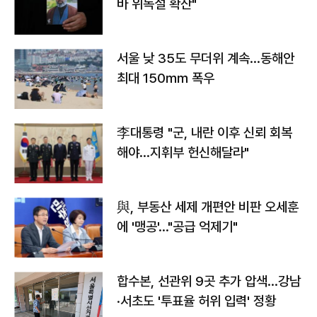
바 위독설 확산"
서울 낮 35도 무더위 계속…동해안
최대 150㎜ 폭우
李대통령 "군, 내란 이후 신뢰 회복
해야…지휘부 헌신해달라"
與, 부동산 세제 개편안 비판 오세훈
에 '맹공'…"공급 억제기"
합수본, 선관위 9곳 추가 압색…강남
·서초도 '투표율 허위 입력' 정황