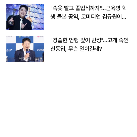
"속옷 빨고 졸업식까지"…근육병 학
생 돌본 공익, 코미디언 김규원이었
다
"경솔한 언행 깊이 반성"…고개 숙인
신동엽, 무슨 일이길래?