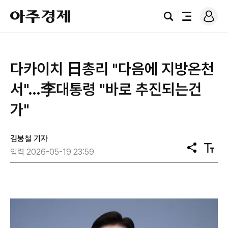
로
아
그
검
전
주
인
색
체
경
메
제
뉴
다카이치 日총리 "다음에 지방온천
서"…李대통령 "바로 추진되는건
가"
김봉철 기자
공
텍
입력 2026-05-19 23:59
유
스
트
크
기