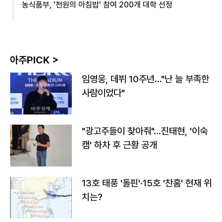
농식품부, '천원의 아침밥' 참여 200개 대학 선정
아주PICK >
임영웅, 데뷔 10주년…"난 늘 부족한
사람이었다"
"광고주들이 찾아줘"…진태현, '이숙
캠' 하차 후 근황 공개
13호 태풍 '돌핀'·15호 '찬홈' 현재 위
치는?