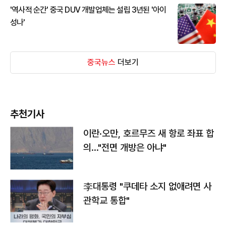
'역사적 순간' 중국 DUV 개발업체는 설립 3년된 '아이
성나'
중국뉴스
더보기
추천기사
이란·오만, 호르무즈 새 항로 좌표 합
의…"전면 개방은 아냐"
李대통령 "쿠데타 소지 없애려면 사
관학교 통합"