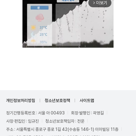
더보기
arrow_forward_ios
Unmute
개인정보처리방침
청소년보호정책
사이트맵
정기간행등록번호 : 서울 아 00493
회장·발행인 : 곽영길
사장·편집인 : 임규진
청소년보호책임자 : 전운
주소 : 서울특별시 종로구 종로 1길 42(수송동 146-1) 이마빌딩 11층