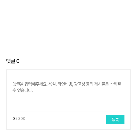
댓글
0
0
/ 300
등록