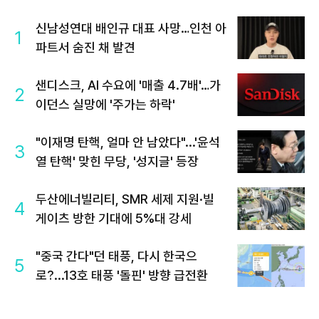
신남성연대 배인규 대표 사망…인천 아
1
파트서 숨진 채 발견
샌디스크, AI 수요에 '매출 4.7배'…가
2
이던스 실망에 '주가는 하락'
"이재명 탄핵, 얼마 안 남았다"...'윤석
3
열 탄핵' 맞힌 무당, '성지글' 등장
두산에너빌리티, SMR 세제 지원·빌
4
게이츠 방한 기대에 5%대 강세
"중국 간다"던 태풍, 다시 한국으
5
로?...13호 태풍 '돌핀' 방향 급전환