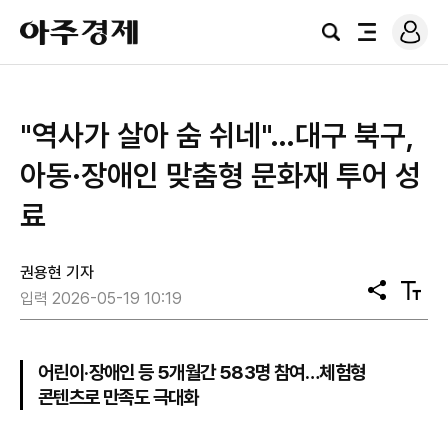
로
아
그
검
전
주
인
색
체
경
메
제
뉴
"역사가 살아 숨 쉬네"…대구 북구,
아동·장애인 맞춤형 문화재 투어 성
료
권용현 기자
공
텍
입력 2026-05-19 10:19
유
스
트
크
기
어린이·장애인 등 5개월간 583명 참여…체험형
콘텐츠로 만족도 극대화