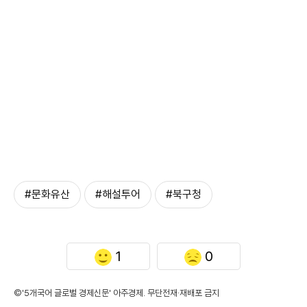
#문화유산
#해설투어
#북구청
1
0
©'5개국어 글로벌 경제신문' 아주경제. 무단전재·재배포 금지