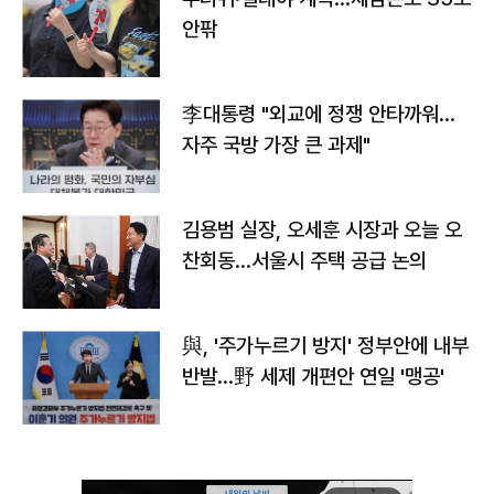
안팎
李대통령 "외교에 정쟁 안타까워…
자주 국방 가장 큰 과제"
김용범 실장, 오세훈 시장과 오늘 오
찬회동...서울시 주택 공급 논의
與, '주가누르기 방지' 정부안에 내부
반발…野 세제 개편안 연일 '맹공'