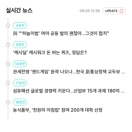
실시간 뉴스
08.06 12:38
UPDATE
4분전
與 "'하늘이법' 여야 공동 발의 괜찮아…그것이 협치"
9분전
'캐시딜' 캐시워크 돈 버는 퀴즈, 정답은?
14분전
관세전쟁 '엔드게임' 윤곽 나오나…한국 新통상정책 교두보 활
용해야
17분전
섬유패션 글로벌 경쟁력 키운다…산업부 15개 과제 180억 지
원
18분전
농식품부, '천원의 아침밥' 참여 200개 대학 선정