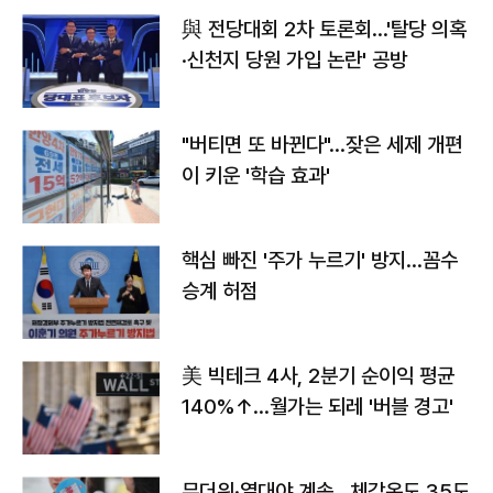
與 전당대회 2차 토론회…'탈당 의혹
·신천지 당원 가입 논란' 공방
"버티면 또 바뀐다"…잦은 세제 개편
이 키운 '학습 효과'
핵심 빠진 '주가 누르기' 방지…꼼수
승계 허점
美 빅테크 4사, 2분기 순이익 평균
140%↑…월가는 되레 '버블 경고'
무더위·열대야 계속…체감온도 35도