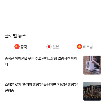
글로벌 뉴스
중국
일본
베트남
중국산 에어콘을 웃돈 주고 산다...유럽 열광시킨 메이
디
스티븐 로치 '과거의 홍콩'은 끝났지만 '새로운 홍콩'은
진행중