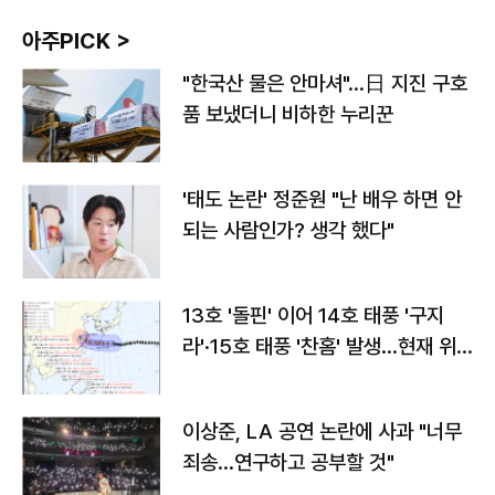
아주PICK >
"한국산 물은 안마셔"…日 지진 구호
품 보냈더니 비하한 누리꾼
'태도 논란' 정준원 "난 배우 하면 안
되는 사람인가? 생각 했다"
13호 '돌핀' 이어 14호 태풍 '구지
라'·15호 태풍 '찬홈' 발생…현재 위
치와 이동경로는?
이상준, LA 공연 논란에 사과 "너무
죄송…연구하고 공부할 것"