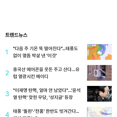
트렌드뉴스
"다음 주 기온 뚝 떨어진다"…태풍도
1
없이 열돔 박살 낸 '이것'
중국산 에어콘을 웃돈 주고 산다...유
2
럽 열광시킨 메이디
"이재명 탄핵, 얼마 안 남았다"...'윤석
3
열 탄핵' 맞힌 무당, '성지글' 등장
태풍 '돌핀'·'찬홈' 한반도 빗겨간다…
4