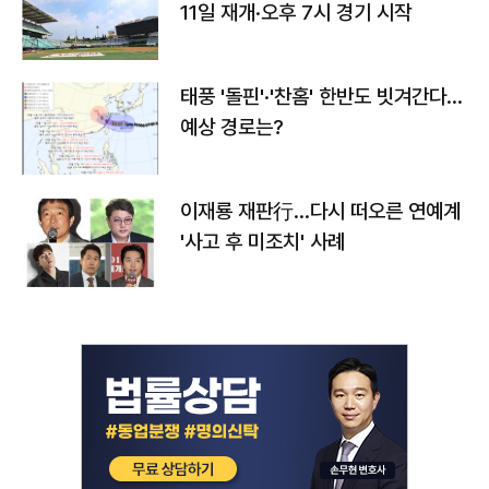
11일 재개·오후 7시 경기 시작
태풍 '돌핀'·'찬홈' 한반도 빗겨간다…
예상 경로는?
이재룡 재판行…다시 떠오른 연예계
'사고 후 미조치' 사례