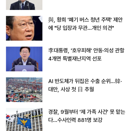
與, 황희 '폐기 버스 청년 주택' 제안
에 "당 입장과 무관…개인 의견"
李대통령, '호우피해' 안동·의성 관할
4개면 특별재난지역 선포
AI 반도체가 뒤집은 수출 순위…韓·
대만, 사상 첫 日 추월
경찰, 9월부터 '제 가족 사건' 못 맡는
다…수사인력 881명 보강