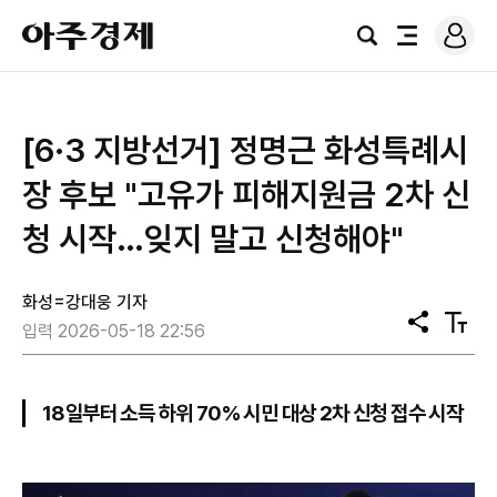
로
아
그
검
전
주
인
색
체
경
메
제
뉴
[6·3 지방선거] 정명근 화성특례시
장 후보 "고유가 피해지원금 2차 신
청 시작…잊지 말고 신청해야"
화성=강대웅 기자
공
텍
입력 2026-05-18 22:56
유
스
트
크
기
18일부터 소득 하위 70% 시민 대상 2차 신청 접수 시작