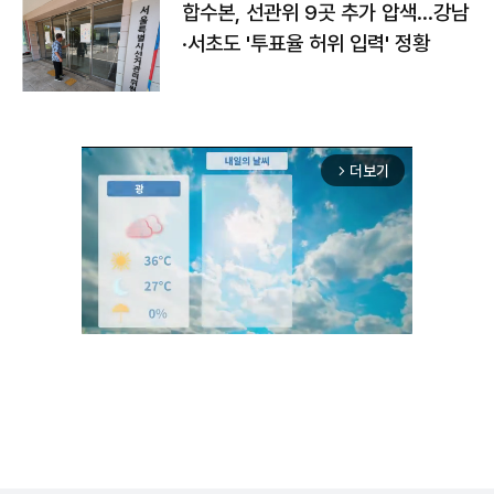
합수본, 선관위 9곳 추가 압색…강남
·서초도 '투표율 허위 입력' 정황
더보기
arrow_forward_ios
Unmute