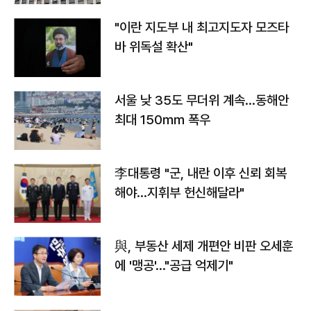
"이란 지도부 내 최고지도자 모즈타
바 위독설 확산"
서울 낮 35도 무더위 계속…동해안
최대 150㎜ 폭우
李대통령 "군, 내란 이후 신뢰 회복
해야…지휘부 헌신해달라"
與, 부동산 세제 개편안 비판 오세훈
에 '맹공'…"공급 억제기"