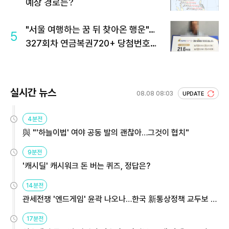
예상 경로는?
"서울 여행하는 꿈 뒤 찾아온 행운"…
5
327회차 연금복권720+ 당첨번호조
회 주목
실시간 뉴스
08.08 08:03
UPDATE
4분전
與 "'하늘이법' 여야 공동 발의 괜찮아…그것이 협치"
9분전
'캐시딜' 캐시워크 돈 버는 퀴즈, 정답은?
14분전
관세전쟁 '엔드게임' 윤곽 나오나…한국 新통상정책 교두보 활
용해야
17분전