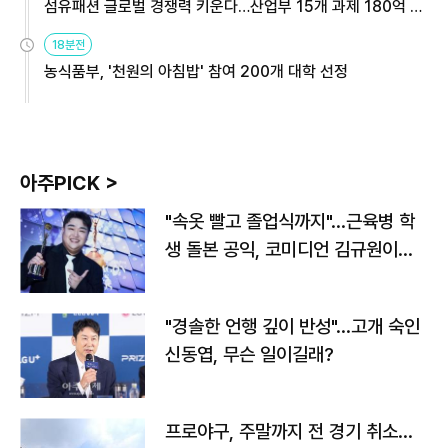
섬유패션 글로벌 경쟁력 키운다…산업부 15개 과제 180억 지
원
18분전
농식품부, '천원의 아침밥' 참여 200개 대학 선정
아주PICK >
"속옷 빨고 졸업식까지"…근육병 학
생 돌본 공익, 코미디언 김규원이었
다
"경솔한 언행 깊이 반성"…고개 숙인
신동엽, 무슨 일이길래?
프로야구, 주말까지 전 경기 취소…