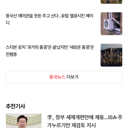
중국산 에어콘을 웃돈 주고 산다...유럽 열광시킨 메이
디
스티븐 로치 '과거의 홍콩'은 끝났지만 '새로운 홍콩'은
진행중
중국뉴스
더보기
추천기사
李, 정부 세제개편안에 제동…ISA·주
가누르기안 재검토 지시