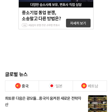
글로벌 뉴스
중국
일본
베트남
희토류 다음은 광모듈…중국이 움켜쥔 새로운 전략자
산