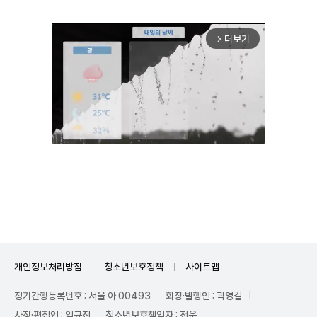
더보기
arrow_forward_ios
Unmute
개인정보처리방침
청소년보호정책
사이트맵
정기간행등록번호 : 서울 아 00493
회장·발행인 : 곽영길
사장·편집인 : 임규진
청소년보호책임자 : 전운