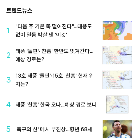
트렌드뉴스
"다음 주 기온 뚝 떨어진다"…태풍도
1
없이 열돔 박살 낸 '이것'
태풍 '돌핀'·'찬홈' 한반도 빗겨간다…
2
예상 경로는?
13호 태풍 '돌핀'·15호 '찬홈' 현재 위
3
치는?
4
태풍 '찬홈' 한국 오나…예상 경로 보니
5
'축구의 신' 메시 부친상…향년 68세