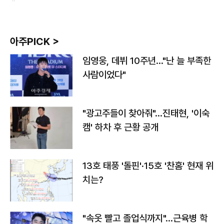
아주PICK >
임영웅, 데뷔 10주년…"난 늘 부족한
사람이었다"
"광고주들이 찾아줘"…진태현, '이숙
캠' 하차 후 근황 공개
13호 태풍 '돌핀'·15호 '찬홈' 현재 위
치는?
"속옷 빨고 졸업식까지"…근육병 학