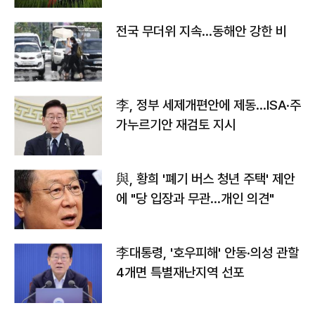
전국 무더위 지속…동해안 강한 비
李, 정부 세제개편안에 제동…ISA·주
가누르기안 재검토 지시
與, 황희 '폐기 버스 청년 주택' 제안
에 "당 입장과 무관…개인 의견"
李대통령, '호우피해' 안동·의성 관할
4개면 특별재난지역 선포