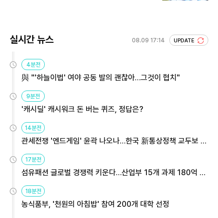
실시간 뉴스
08.09 17:14
UPDATE
4분전
與 "'하늘이법' 여야 공동 발의 괜찮아…그것이 협치"
9분전
'캐시딜' 캐시워크 돈 버는 퀴즈, 정답은?
14분전
관세전쟁 '엔드게임' 윤곽 나오나…한국 新통상정책 교두보 활
용해야
17분전
섬유패션 글로벌 경쟁력 키운다…산업부 15개 과제 180억 지
원
18분전
농식품부, '천원의 아침밥' 참여 200개 대학 선정