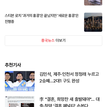
스티븐 로치 '과거의 홍콩'은 끝났지만 '새로운 홍콩'은
진행중
중국뉴스
더보기
추천기사
김민석, 제주·인천서 정청래 누르고
2승째…2대1 구도 완성
李 "결혼, 희망찬 새 출발돼야"… 대
출·청약 '결혼 페널티' 손본다