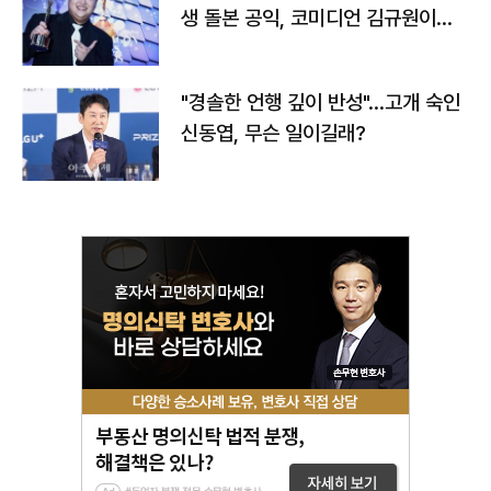
생 돌본 공익, 코미디언 김규원이었
다
"경솔한 언행 깊이 반성"…고개 숙인
신동엽, 무슨 일이길래?