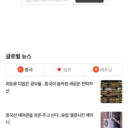
글로벌 뉴스
중국
일본
베트남
희토류 다음은 광모듈…중국이 움켜쥔 새로운 전략자
산
중국산 에어콘을 웃돈 주고 산다...유럽 열광시킨 메이
디