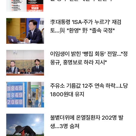
李대통령 'ISA·주가 누르기' 재검
토…與 "환영" 野 "졸속 국정"
이임생이 밝힌 '빵집 회동' 전말…"정
몽규, 홍명보로 하라 지시"
주유소 기름값 12주 연속 하락…L당
1800원대 유지
불볕더위에 온열질환자 202명 발
생…3명 숨져