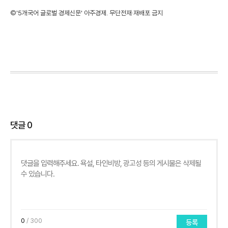
©'5개국어 글로벌 경제신문' 아주경제. 무단전재·재배포 금지
댓글
0
0
/ 300
등록