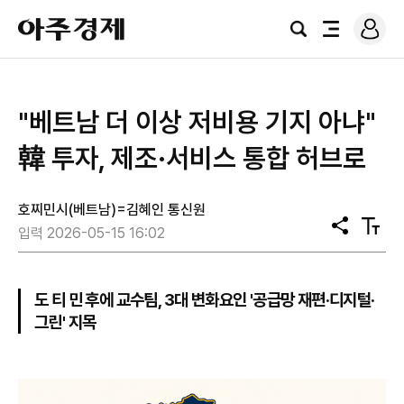
로
아
그
검
전
주
인
색
체
경
메
제
뉴
"베트남 더 이상 저비용 기지 아냐"
韓 투자, 제조·서비스 통합 허브로
호찌민시(베트남)=김혜인 통신원
공
텍
입력 2026-05-15 16:02
유
스
트
크
기
도 티 민 후에 교수팀, 3대 변화요인 '공급망 재편·디지털·
그린' 지목