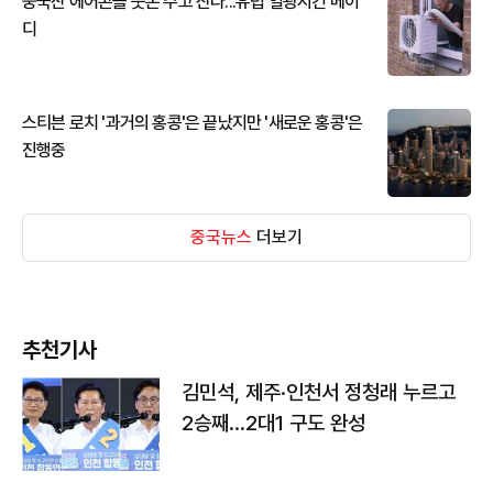
중국산 에어콘을 웃돈 주고 산다...유럽 열광시킨 메이
디
스티븐 로치 '과거의 홍콩'은 끝났지만 '새로운 홍콩'은
진행중
중국뉴스
더보기
추천기사
김민석, 제주·인천서 정청래 누르고
2승째…2대1 구도 완성