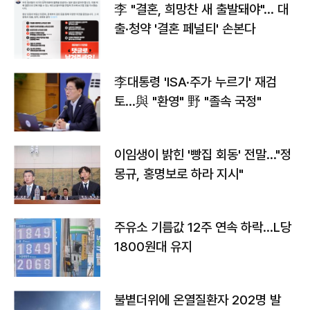
李 "결혼, 희망찬 새 출발돼야"… 대
출·청약 '결혼 페널티' 손본다
李대통령 'ISA·주가 누르기' 재검
토…與 "환영" 野 "졸속 국정"
이임생이 밝힌 '빵집 회동' 전말…"정
몽규, 홍명보로 하라 지시"
주유소 기름값 12주 연속 하락…L당
1800원대 유지
불볕더위에 온열질환자 202명 발