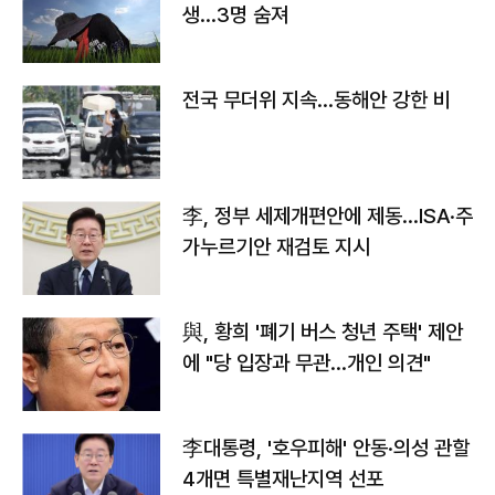
생…3명 숨져
전국 무더위 지속…동해안 강한 비
李, 정부 세제개편안에 제동…ISA·주
가누르기안 재검토 지시
與, 황희 '폐기 버스 청년 주택' 제안
에 "당 입장과 무관…개인 의견"
李대통령, '호우피해' 안동·의성 관할
4개면 특별재난지역 선포