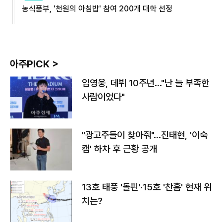
농식품부, '천원의 아침밥' 참여 200개 대학 선정
아주PICK >
임영웅, 데뷔 10주년…"난 늘 부족한
사람이었다"
"광고주들이 찾아줘"…진태현, '이숙
캠' 하차 후 근황 공개
13호 태풍 '돌핀'·15호 '찬홈' 현재 위
치는?