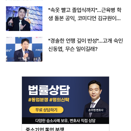
"속옷 빨고 졸업식까지"…근육병 학
생 돌본 공익, 코미디언 김규원이었
다
"경솔한 언행 깊이 반성"…고개 숙인
신동엽, 무슨 일이길래?