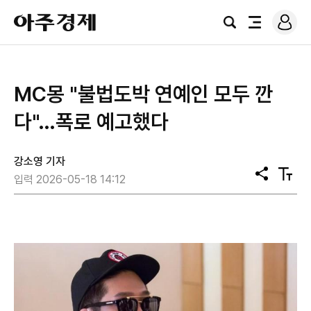
로
아
그
검
전
주
인
색
체
경
메
제
뉴
MC몽 "불법도박 연예인 모두 깐
다"…폭로 예고했다
강소영 기자
공
텍
입력 2026-05-18 14:12
유
스
트
크
기