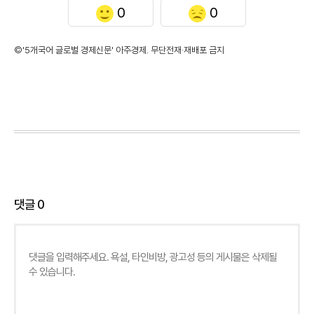
0
0
©'5개국어 글로벌 경제신문' 아주경제. 무단전재·재배포 금지
댓글
0