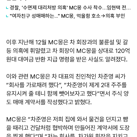
경찰, '수면제 대리처방 의혹' MC몽 수사 착수…임현택 전 의협회장이 고발
"여자친구 성매매하는..." MC몽, 억울함 호소→의혹 부인
이후 지난해 12월 MC몽은 차 회장과의 불륜설 및 갈
등 의혹에 휘말렸고 차 회장이 MC몽을 상대로 120억
원대 대여금 반환 지급 명령을 받은 사실도 알려졌다.
이와 관련 MC몽은 차 대표의 친인척인 차준영 씨가
“회사를 가로채려 했다”, “차준영이 제게 2대 주주를
유지시켜 줄 테니 함께 뺏어보자고 했다”면서 주식 양
도 매매 계약서를 작성했다고 밝혔다.
MC몽은 “차준영은 저희 집에 와서 물건을 던지고 뺨
을 때리고 건달처럼 협박하며 만들어진 계약서에 도장
을 찍게 했다”며 “저는 회사를, 차가원 회장을 지키고