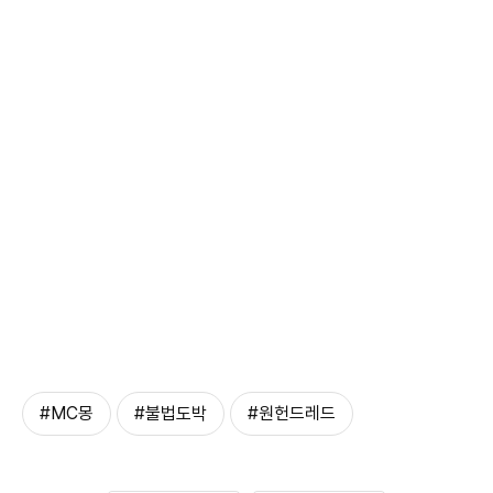
#MC몽
#불법도박
#원헌드레드