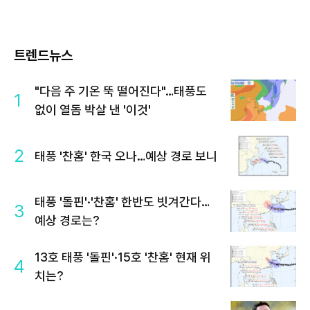
트렌드뉴스
"다음 주 기온 뚝 떨어진다"…태풍도
1
없이 열돔 박살 낸 '이것'
2
태풍 '찬홈' 한국 오나…예상 경로 보니
태풍 '돌핀'·'찬홈' 한반도 빗겨간다…
3
예상 경로는?
13호 태풍 '돌핀'·15호 '찬홈' 현재 위
4
치는?