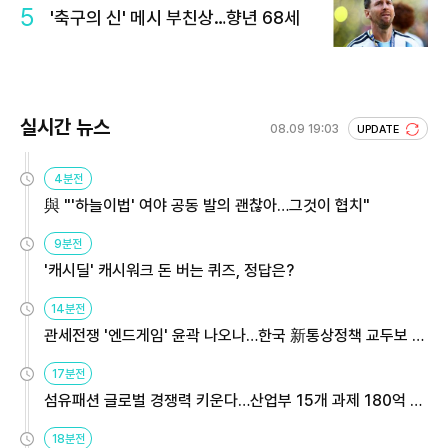
5
'축구의 신' 메시 부친상…향년 68세
실시간 뉴스
08.09 19:03
UPDATE
4분전
與 "'하늘이법' 여야 공동 발의 괜찮아…그것이 협치"
9분전
'캐시딜' 캐시워크 돈 버는 퀴즈, 정답은?
14분전
관세전쟁 '엔드게임' 윤곽 나오나…한국 新통상정책 교두보 활
용해야
17분전
섬유패션 글로벌 경쟁력 키운다…산업부 15개 과제 180억 지
원
18분전