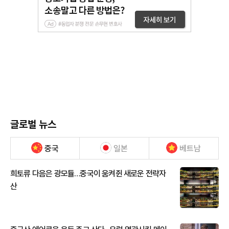
글로벌 뉴스
중국
일본
베트남
희토류 다음은 광모듈…중국이 움켜쥔 새로운 전략자
산