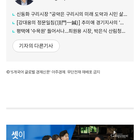
신동화 구리시장 "공약은 구리시의 미래 도약과 시민 삶의 질 향상 위한 엄중한 약속"
[강대웅의 정문일침(頂門一鍼)] 추미애 경기지사의 '지방세입구조 개혁' 정부가 답할 차례다
평택에 '수목원' 들어서나...최원용 시장, 박은식 산림청장에게 국유지 활용 건의
기자의 다른기사
©'5개국어 글로벌 경제신문' 아주경제. 무단전재·재배포 금지