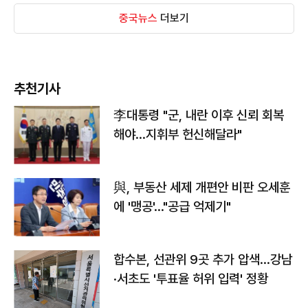
중국뉴스
더보기
추천기사
李대통령 "군, 내란 이후 신뢰 회복
해야…지휘부 헌신해달라"
與, 부동산 세제 개편안 비판 오세훈
에 '맹공'…"공급 억제기"
합수본, 선관위 9곳 추가 압색…강남
·서초도 '투표율 허위 입력' 정황