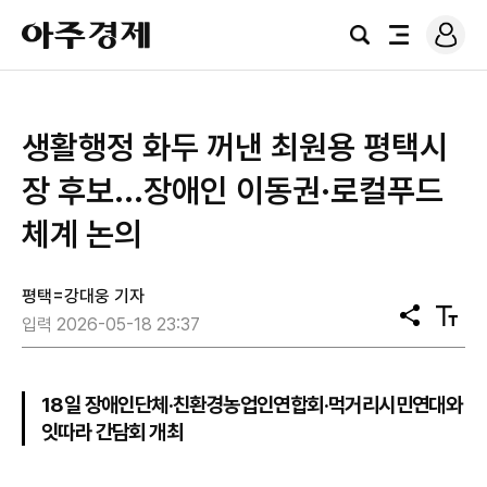
로
아
그
검
전
주
인
색
체
경
메
제
뉴
생활행정 화두 꺼낸 최원용 평택시
장 후보...장애인 이동권·로컬푸드
체계 논의
평택=강대웅 기자
공
텍
입력 2026-05-18 23:37
유
스
트
크
기
18일 장애인단체·친환경농업인연합회·먹거리시민연대와
잇따라 간담회 개최