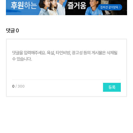
댓글
0
0
/ 300
등록