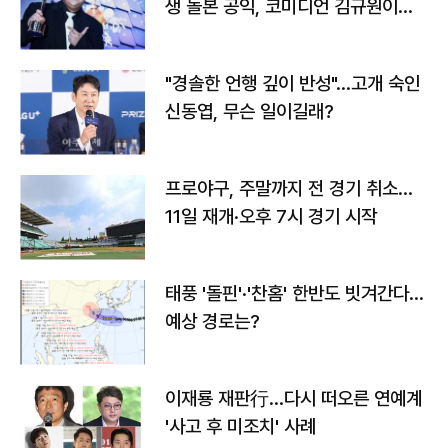
생 돌본 공익, 코미디언 김규원이었
다
"경솔한 언행 깊이 반성"…고개 숙인
신동엽, 무슨 일이길래?
프로야구, 주말까지 전 경기 취소…
11일 재개·오후 7시 경기 시작
태풍 '돌핀'·'찬홈' 한반도 빗겨간다…
예상 경로는?
이재룡 재판行…다시 떠오른 연예계
'사고 후 미조치' 사례