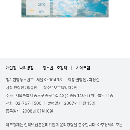
Unmute
개인정보처리방침
청소년보호정책
사이트맵
정기간행등록번호 : 서울 아 00493
회장·발행인 : 곽영길
사장·편집인 : 임규진
청소년보호책임자 : 전운
주소 : 서울특별시 종로구 종로 1길 42(수송동 146-1) 이마빌딩 11층
전화 : 02-767-1500
발행일자 : 2007년 11월 15일
등록일자 : 2008년 01월10일
아주경제는 인터넷신문윤리위원회 윤리강령을 준수합니다. 아주경제의 모든