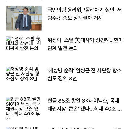
국민의힘 윤리위, '돌려차기 실언' 서
범수·진종오 징계절차 개시
위성락, 스틸 美대사와 상견례…한미
관계 발전 논의
'채상병 순직' 임성근 전 사단장 항소
심도 징역 3년
현금 88조 쌓인 SK하이닉스, 국내
채권시장 '큰손' 됐다…최대 40조 투
자