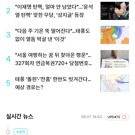
"이재명 탄핵, 얼마 안 남았다"...'윤석
2
열 탄핵' 맞힌 무당, '성지글' 등장
"다음 주 기온 뚝 떨어진다"…태풍도
3
없이 열돔 박살 낸 '이것'
"서울 여행하는 꿈 뒤 찾아온 행운"…
4
327회차 연금복권720+ 당첨번호조
회 주목
태풍 '돌핀'·'찬홈' 한반도 빗겨간다…
5
예상 경로는?
실시간 뉴스
08.07 16:02
UPDATE
4분전