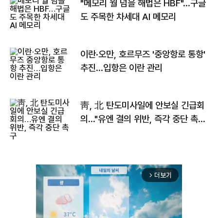
"메모리 월 넘을 해법은 HBF"…구글
도 주목한 차세대 AI 메모리
이란·오만, 호르무즈 '중앙항로 통항'
추진…입항은 이란 관리
靑, 北 탄도미사일에 안보실 긴급회
의…"유엔 결의 위반, 즉각 중단 촉
구"
더보기
arrow_forward_ios