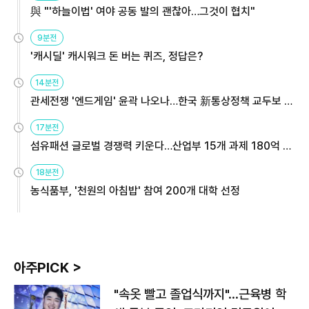
與 "'하늘이법' 여야 공동 발의 괜찮아…그것이 협치"
9분전
'캐시딜' 캐시워크 돈 버는 퀴즈, 정답은?
14분전
관세전쟁 '엔드게임' 윤곽 나오나…한국 新통상정책 교두보 활
용해야
17분전
섬유패션 글로벌 경쟁력 키운다…산업부 15개 과제 180억 지
원
18분전
농식품부, '천원의 아침밥' 참여 200개 대학 선정
아주PICK >
"속옷 빨고 졸업식까지"…근육병 학