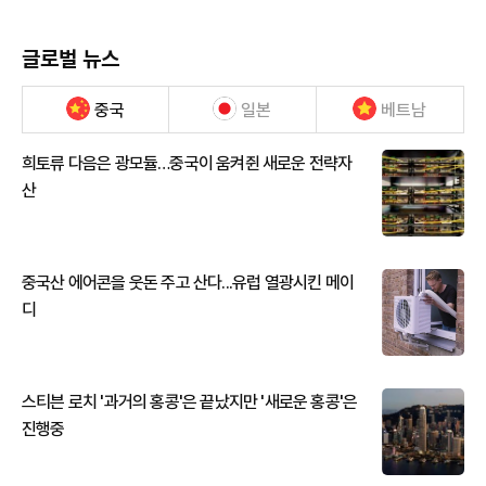
글로벌 뉴스
중국
일본
베트남
희토류 다음은 광모듈…중국이 움켜쥔 새로운 전략자
산
중국산 에어콘을 웃돈 주고 산다...유럽 열광시킨 메이
디
스티븐 로치 '과거의 홍콩'은 끝났지만 '새로운 홍콩'은
진행중