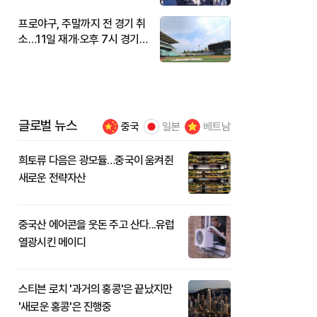
프로야구, 주말까지 전 경기 취
소…11일 재개·오후 7시 경기
시작
글로벌 뉴스
중국
일본
베트남
희토류 다음은 광모듈…중국이 움켜쥔
새로운 전략자산
중국산 에어콘을 웃돈 주고 산다...유럽
열광시킨 메이디
스티븐 로치 '과거의 홍콩'은 끝났지만
'새로운 홍콩'은 진행중