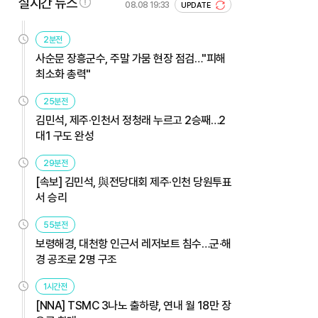
실시간 뉴스
08.08 19:33
UPDATE
2분전
사순문 장흥군수, 주말 가뭄 현장 점검…"피해
최소화 총력"
25분전
김민석, 제주·인천서 정청래 누르고 2승째…2
대1 구도 완성
29분전
[속보] 김민석, 與전당대회 제주·인천 당원투표
서 승리
55분전
보령해경, 대천항 인근서 레저보트 침수…군·해
경 공조로 2명 구조
1시간전
[NNA] TSMC 3나노 출하량, 연내 월 18만 장