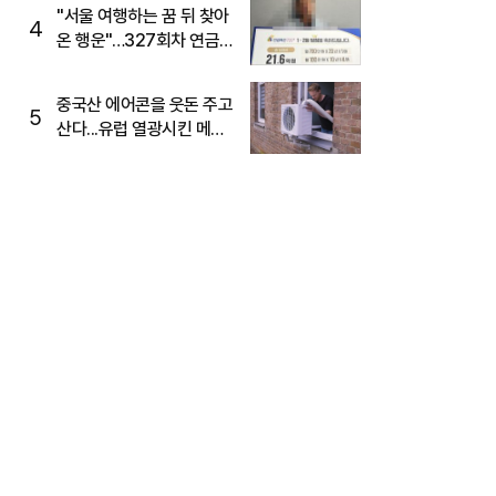
"서울 여행하는 꿈 뒤 찾아
4
온 행운"…327회차 연금
복권720+ 당첨번호조회
주목
중국산 에어콘을 웃돈 주고
5
산다...유럽 열광시킨 메이
디