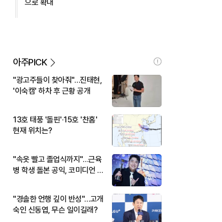
으로 확대
아주PICK
"광고주들이 찾아줘"…진태현,
'이숙캠' 하차 후 근황 공개
13호 태풍 '돌핀'·15호 '찬홈'
현재 위치는?
"속옷 빨고 졸업식까지"…근육
병 학생 돌본 공익, 코미디언 김
규원이었다
"경솔한 언행 깊이 반성"…고개
숙인 신동엽, 무슨 일이길래?