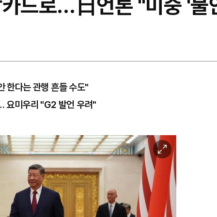
카드로…日언론 "미중 '불안
안 한다는 관행 흔들 수도"
… 요미우리 "G2 발언 우려"
이
미
지
확
대