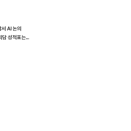
서 AI 논의
상회담 성적표는…