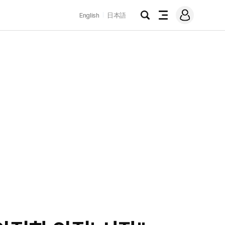
로
English
日本語
그
검
전
인
색
체
메
뉴