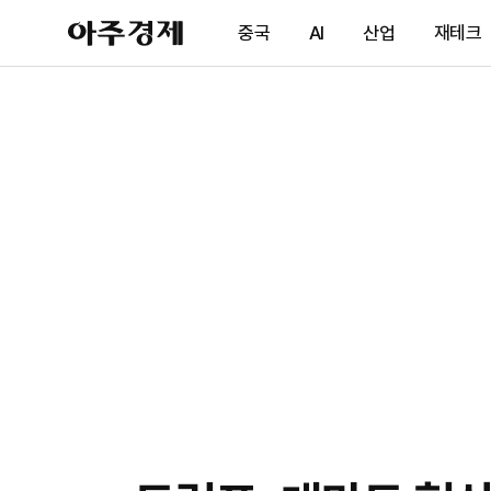
아
중국
AI
산업
재테크
주
경
제