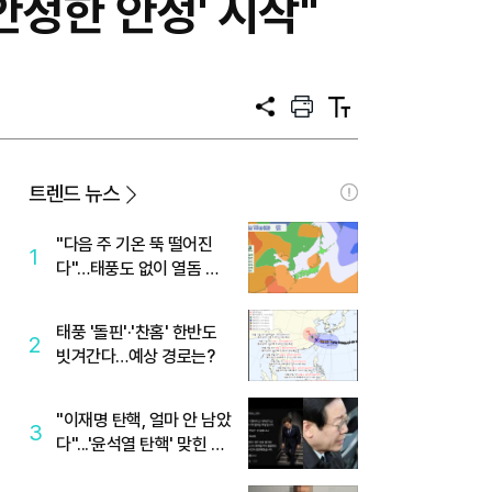
정한 안정' 시작"
공
프
텍
유
린
스
트
트
크
기
트렌드 뉴스
"다음 주 기온 뚝 떨어진
1
다"…태풍도 없이 열돔 박
살 낸 '이것'
태풍 '돌핀'·'찬홈' 한반도
2
빗겨간다…예상 경로는?
"이재명 탄핵, 얼마 안 남았
3
다"...'윤석열 탄핵' 맞힌 무
당, '성지글' 등장