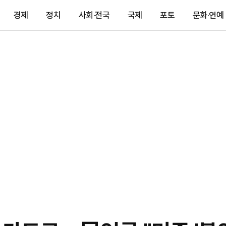
경제
정치
사회·전국
국제
포토
문화·연예