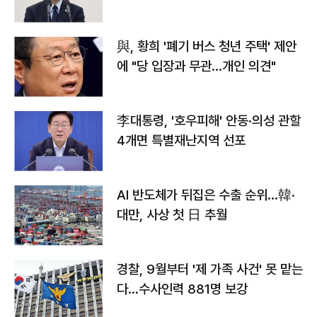
與, 황희 '폐기 버스 청년 주택' 제안
에 "당 입장과 무관…개인 의견"
李대통령, '호우피해' 안동·의성 관할
4개면 특별재난지역 선포
AI 반도체가 뒤집은 수출 순위…韓·
대만, 사상 첫 日 추월
경찰, 9월부터 '제 가족 사건' 못 맡는
다…수사인력 881명 보강