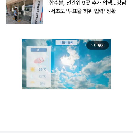
합수본, 선관위 9곳 추가 압색…강남
·서초도 '투표율 허위 입력' 정황
더보기
arrow_forward_ios
Unmute