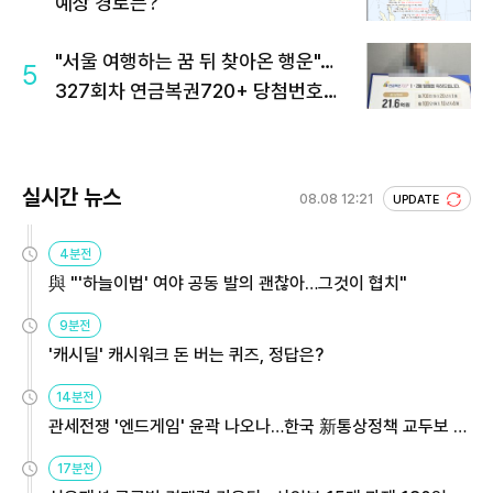
예상 경로는?
"서울 여행하는 꿈 뒤 찾아온 행운"…
5
327회차 연금복권720+ 당첨번호조
회 주목
실시간 뉴스
08.08 12:21
UPDATE
4분전
與 "'하늘이법' 여야 공동 발의 괜찮아…그것이 협치"
9분전
'캐시딜' 캐시워크 돈 버는 퀴즈, 정답은?
14분전
관세전쟁 '엔드게임' 윤곽 나오나…한국 新통상정책 교두보 활
용해야
17분전