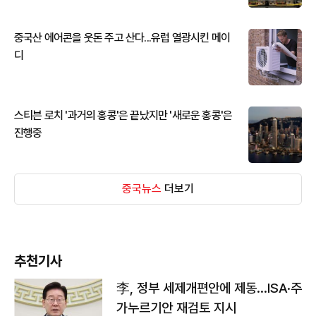
중국산 에어콘을 웃돈 주고 산다...유럽 열광시킨 메이
디
스티븐 로치 '과거의 홍콩'은 끝났지만 '새로운 홍콩'은
진행중
중국뉴스
더보기
추천기사
李, 정부 세제개편안에 제동…ISA·주
가누르기안 재검토 지시