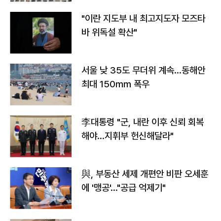
"이란 지도부 내 최고지도자 모즈타
바 위독설 확산"
서울 낮 35도 무더위 계속…동해안
최대 150㎜ 폭우
李대통령 "군, 내란 이후 신뢰 회복
해야…지휘부 헌신해달라"
與, 부동산 세제 개편안 비판 오세훈
에 '맹공'…"공급 억제기"