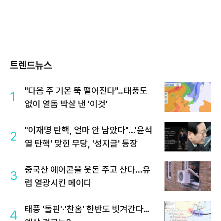
트렌드뉴스
"다음 주 기온 뚝 떨어진다"…태풍도
1
없이 열돔 박살 낸 '이것'
"이재명 탄핵, 얼마 안 남았다"...'윤석
2
열 탄핵' 맞힌 무당, '성지글' 등장
중국산 에어콘을 웃돈 주고 산다...유
3
럽 열광시킨 메이디
태풍 '돌핀'·'찬홈' 한반도 빗겨간다…
4