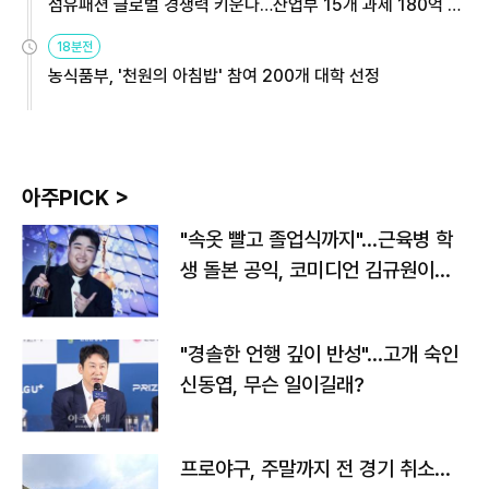
섬유패션 글로벌 경쟁력 키운다…산업부 15개 과제 180억 지
원
18분전
농식품부, '천원의 아침밥' 참여 200개 대학 선정
아주PICK >
"속옷 빨고 졸업식까지"…근육병 학
생 돌본 공익, 코미디언 김규원이었
다
"경솔한 언행 깊이 반성"…고개 숙인
신동엽, 무슨 일이길래?
프로야구, 주말까지 전 경기 취소…