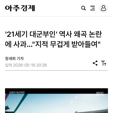
로
아
그
검
전
주
인
색
체
경
메
제
뉴
'21세기 대군부인' 역사 왜곡 논란
에 사과…"지적 무겁게 받아들여"
정세희 기자
공
텍
입력 2026-05-16 20:28
유
스
트
크
기