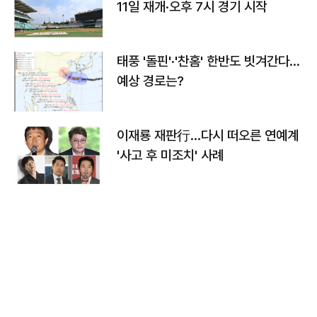
11일 재개·오후 7시 경기 시작
태풍 '돌핀'·'찬홈' 한반도 빗겨간다…
예상 경로는?
이재룡 재판行…다시 떠오른 연예계
'사고 후 미조치' 사례