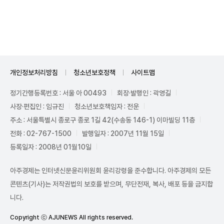
Unmute
개인정보처리방침
청소년보호정책
사이트맵
정기간행등록번호 : 서울 아 00493
회장·발행인 : 곽영길
사장·편집인 : 임규진
청소년보호책임자 : 전운
주소 : 서울특별시 종로구 종로 1길 42(수송동 146-1) 이마빌딩 11층
전화 : 02-767-1500
발행일자 : 2007년 11월 15일
등록일자 : 2008년 01월10일
아주경제는 인터넷신문윤리위원회 윤리강령을 준수합니다. 아주경제의 모든
콘텐츠(기사)는 저작권법의 보호를 받으며, 무단전재, 복사, 배포 등을 금지합
니다.
Copyright ⓒ AJUNEWS All rights reserved.