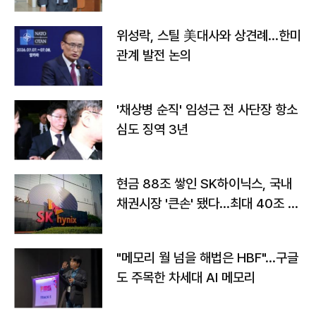
위성락, 스틸 美대사와 상견례…한미
관계 발전 논의
'채상병 순직' 임성근 전 사단장 항소
심도 징역 3년
현금 88조 쌓인 SK하이닉스, 국내
채권시장 '큰손' 됐다…최대 40조 투
자
"메모리 월 넘을 해법은 HBF"…구글
도 주목한 차세대 AI 메모리