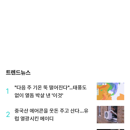
트렌드뉴스
"다음 주 기온 뚝 떨어진다"…태풍도
1
없이 열돔 박살 낸 '이것'
중국산 에어콘을 웃돈 주고 산다...유
2
럽 열광시킨 메이디