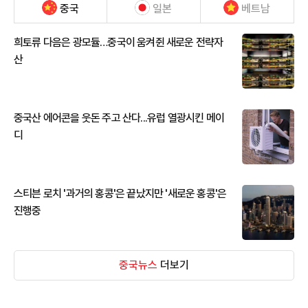
중국
일본
베트남
희토류 다음은 광모듈…중국이 움켜쥔 새로운 전략자
산
중국산 에어콘을 웃돈 주고 산다...유럽 열광시킨 메이
디
스티븐 로치 '과거의 홍콩'은 끝났지만 '새로운 홍콩'은
진행중
중국뉴스
더보기