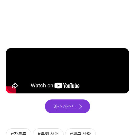
아주캐스트
#장동주
#은퇴 선언
#채무 상환