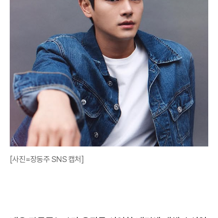
[사진=장동주 SNS 캡처]