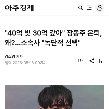
로
아
그
검
전
주
인
색
체
경
메
제
뉴
"40억 빚 30억 갚아" 장동주 은퇴,
왜?…소속사 "독단적 선택"
강소영 기자
공
텍
입력 2026-05-18 09:54
유
스
트
크
기