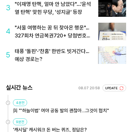
"이재명 탄핵, 얼마 안 남았다"...'윤석
3
열 탄핵' 맞힌 무당, '성지글' 등장
"서울 여행하는 꿈 뒤 찾아온 행운"…
4
327회차 연금복권720+ 당첨번호조
회 주목
태풍 '돌핀'·'찬홈' 한반도 빗겨간다…
5
예상 경로는?
실시간 뉴스
08.07 20:58
UPDATE
4분전
與 "'하늘이법' 여야 공동 발의 괜찮아…그것이 협치"
9분전
'캐시딜' 캐시워크 돈 버는 퀴즈, 정답은?