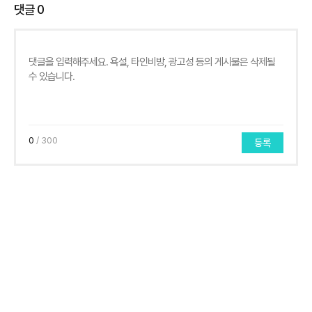
댓글
0
0
/ 300
등록