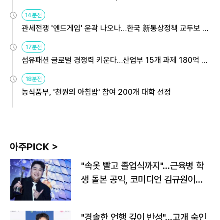
14분전
관세전쟁 '엔드게임' 윤곽 나오나…한국 新통상정책 교두보 활
용해야
17분전
섬유패션 글로벌 경쟁력 키운다…산업부 15개 과제 180억 지
원
18분전
농식품부, '천원의 아침밥' 참여 200개 대학 선정
아주PICK >
"속옷 빨고 졸업식까지"…근육병 학
생 돌본 공익, 코미디언 김규원이었
다
"경솔한 언행 깊이 반성"…고개 숙인