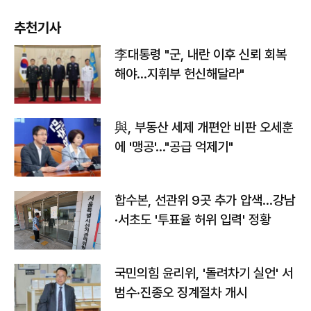
추천기사
李대통령 "군, 내란 이후 신뢰 회복
해야…지휘부 헌신해달라"
與, 부동산 세제 개편안 비판 오세훈
에 '맹공'…"공급 억제기"
합수본, 선관위 9곳 추가 압색…강남
·서초도 '투표율 허위 입력' 정황
국민의힘 윤리위, '돌려차기 실언' 서
범수·진종오 징계절차 개시