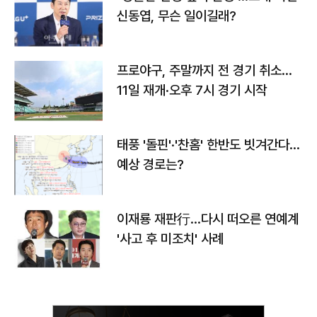
신동엽, 무슨 일이길래?
프로야구, 주말까지 전 경기 취소…
11일 재개·오후 7시 경기 시작
태풍 '돌핀'·'찬홈' 한반도 빗겨간다…
예상 경로는?
이재룡 재판行…다시 떠오른 연예계
'사고 후 미조치' 사례