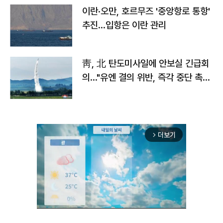
이란·오만, 호르무즈 '중앙항로 통항'
추진…입항은 이란 관리
靑, 北 탄도미사일에 안보실 긴급회
의…"유엔 결의 위반, 즉각 중단 촉
구"
더보기
arrow_forward_ios