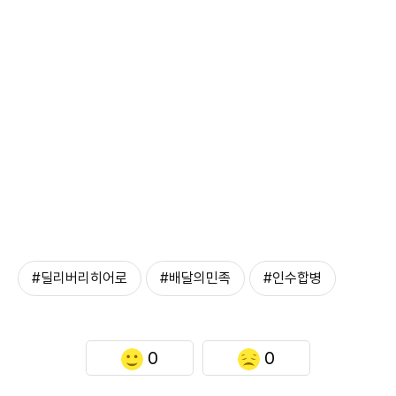
#딜리버리히어로
#배달의민족
#인수합병
0
0