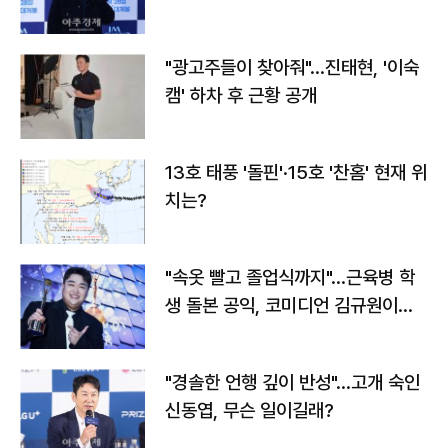
"광고주들이 찾아줘"…진태현, '이숙
캠' 하차 후 근황 공개
13호 태풍 '돌핀'·15호 '찬홈' 현재 위
치는?
"속옷 빨고 졸업식까지"…근육병 학
생 돌본 공익, 코미디언 김규원이었
다
"경솔한 언행 깊이 반성"…고개 숙인
신동엽, 무슨 일이길래?