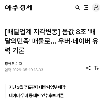
로
아
그
검
전
주
인
색
체
경
메
제
뉴
[배달업계 지각변동] 몸값 8조 '배
달의민족' 매물로... 우버·네이버 유
력 거론
정연우 기자
공
텍
입력 2026-05-19 18:03
유
스
트
크
기
지난 3월 푸드판다 대만사업부 매각
네이버·우버 등 배민 인수후보 거론