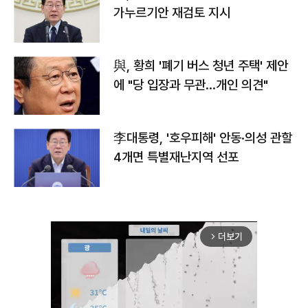
가누르기안 재검토 지시
與, 황희 '폐기 버스 청년 주택' 제안
에 "당 입장과 무관…개인 의견"
李대통령, '호우피해' 안동·의성 관할
4개면 특별재난지역 선포
더보기
arrow_forward_ios