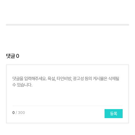
댓글
0
0
/ 300
등록