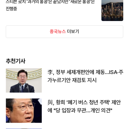
스티븐 로치 '과거의 홍콩'은 끝났지만 '새로운 홍콩'은
진행중
중국뉴스
더보기
추천기사
李, 정부 세제개편안에 제동…ISA·주
가누르기안 재검토 지시
與, 황희 '폐기 버스 청년 주택' 제안
에 "당 입장과 무관…개인 의견"