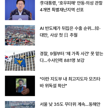
李대통령, '호우피해' 안동·의성 관할
4개면 특별재난지역 선포
AI 반도체가 뒤집은 수출 순위…韓·
대만, 사상 첫 日 추월
경찰, 9월부터 '제 가족 사건' 못 맡는
다…수사인력 881명 보강
"이란 지도부 내 최고지도자 모즈타
바 위독설 확산"
서울 낮 35도 무더위 계속…동해안