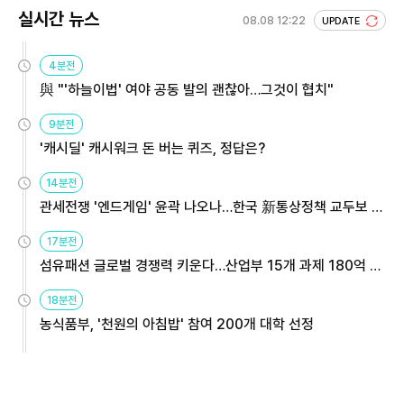
실시간 뉴스
08.08 12:22
UPDATE
4분전
與 "'하늘이법' 여야 공동 발의 괜찮아…그것이 협치"
9분전
'캐시딜' 캐시워크 돈 버는 퀴즈, 정답은?
14분전
관세전쟁 '엔드게임' 윤곽 나오나…한국 新통상정책 교두보 활
용해야
17분전
섬유패션 글로벌 경쟁력 키운다…산업부 15개 과제 180억 지
원
18분전
농식품부, '천원의 아침밥' 참여 200개 대학 선정