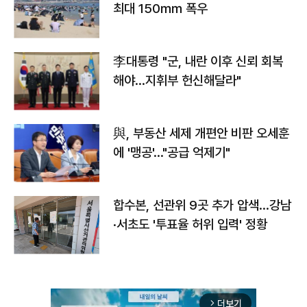
최대 150㎜ 폭우
李대통령 "군, 내란 이후 신뢰 회복
해야…지휘부 헌신해달라"
與, 부동산 세제 개편안 비판 오세훈
에 '맹공'…"공급 억제기"
합수본, 선관위 9곳 추가 압색…강남
·서초도 '투표율 허위 입력' 정황
더보기
arrow_forward_ios