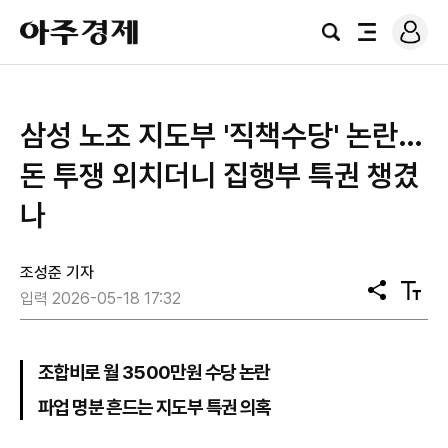
로
아
그
검
전
주
인
색
체
경
메
제
뉴
삼성 노조 지도부 '직책수당' 논란…
돈 투쟁 외치더니 집행부 특권 챙겼
나
조성준 기자
공
텍
입력 2026-05-18 17:32
유
스
트
크
기
조합비로 월 3500만원 수당 논란
파업 명분 흔드는 지도부 특권 의혹