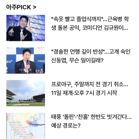
아주PICK >
"속옷 빨고 졸업식까지"…근육병 학
생 돌본 공익, 코미디언 김규원이었
다
"경솔한 언행 깊이 반성"…고개 숙인
신동엽, 무슨 일이길래?
프로야구, 주말까지 전 경기 취소…
11일 재개·오후 7시 경기 시작
태풍 '돌핀'·'찬홈' 한반도 빗겨간다…
예상 경로는?