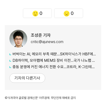
0
0
조성준 기자
critic@ajunews.com
버벅이는 AI, 메모리 부족 때문…SK하이닉스가 HBF에 집중하는 이유
DB하이텍, 모아팹에 MEMS 장비 이전…국가 나노팹 공정 지원
중동 분쟁에 커진 에너지 전환 수요…코트라, K-그린테크 수출길 넓힌다
기자의 다른기사
©'5개국어 글로벌 경제신문' 아주경제. 무단전재·재배포 금지