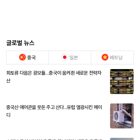
글로벌 뉴스
중국
일본
베트남
희토류 다음은 광모듈…중국이 움켜쥔 새로운 전략자
산
중국산 에어콘을 웃돈 주고 산다...유럽 열광시킨 메이
디