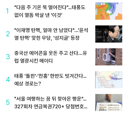
"다음 주 기온 뚝 떨어진다"…태풍도
1
없이 열돔 박살 낸 '이것'
"이재명 탄핵, 얼마 안 남았다"...'윤석
2
열 탄핵' 맞힌 무당, '성지글' 등장
중국산 에어콘을 웃돈 주고 산다...유
3
럽 열광시킨 메이디
태풍 '돌핀'·'찬홈' 한반도 빗겨간다…
4
예상 경로는?
"서울 여행하는 꿈 뒤 찾아온 행운"…
5
327회차 연금복권720+ 당첨번호조
회 주목