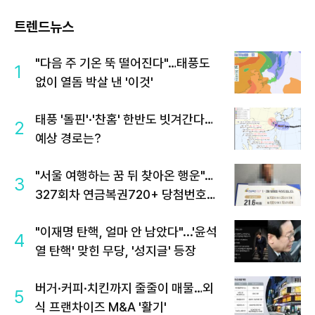
트렌드뉴스
"다음 주 기온 뚝 떨어진다"…태풍도
1
없이 열돔 박살 낸 '이것'
태풍 '돌핀'·'찬홈' 한반도 빗겨간다…
2
예상 경로는?
"서울 여행하는 꿈 뒤 찾아온 행운"…
3
327회차 연금복권720+ 당첨번호조
회 주목
"이재명 탄핵, 얼마 안 남았다"...'윤석
4
열 탄핵' 맞힌 무당, '성지글' 등장
버거·커피·치킨까지 줄줄이 매물…외
5
식 프랜차이즈 M&A '활기'