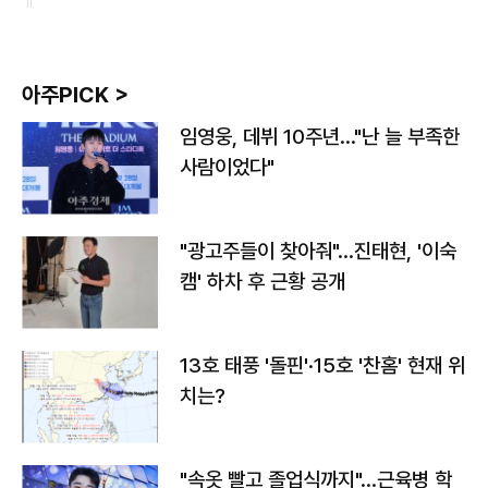
아주PICK >
임영웅, 데뷔 10주년…"난 늘 부족한
사람이었다"
"광고주들이 찾아줘"…진태현, '이숙
캠' 하차 후 근황 공개
13호 태풍 '돌핀'·15호 '찬홈' 현재 위
치는?
"속옷 빨고 졸업식까지"…근육병 학