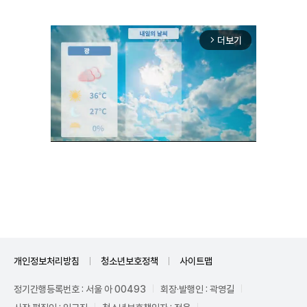
더보기
arrow_forward_ios
Unmute
개인정보처리방침
청소년보호정책
사이트맵
정기간행등록번호 : 서울 아 00493
회장·발행인 : 곽영길