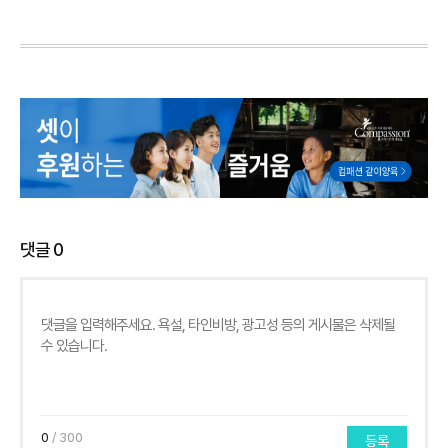
댓글
0
0
/ 300
등록