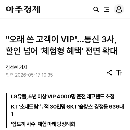
로
아
그
검
전
주
인
색
체
경
메
제
뉴
"오래 쓴 고객이 VIP"…통신 3사,
할인 넘어 '체험형 혜택' 전면 확대
김성현 기자
공
텍
입력 2026-05-17 10:35
유
스
트
크
기
LG유플, 5년 이상 VIP 4000명 춘천 레고랜드 초청
KT '초대드림' 누적 30만명·SKT '숲캉스' 경쟁률 636대
1
'집토끼 사수' 체험 마케팅 정례화