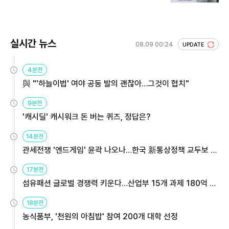
실시간 뉴스
08.09 00:24
UPDATE
4분전
與 "'하늘이법' 여야 공동 발의 괜찮아…그것이 협치"
9분전
'캐시딜' 캐시워크 돈 버는 퀴즈, 정답은?
14분전
관세전쟁 '엔드게임' 윤곽 나오나…한국 新통상정책 교두보 활
용해야
17분전
섬유패션 글로벌 경쟁력 키운다…산업부 15개 과제 180억 지
원
18분전
농식품부, '천원의 아침밥' 참여 200개 대학 선정