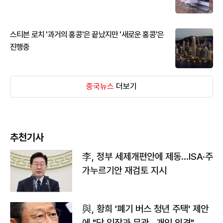
스티븐 로치 '과거의 홍콩'은 끝났지만 '새로운 홍콩'은
진행중
중국뉴스
더보기
추천기사
李, 정부 세제개편안에 제동…ISA·주
가누르기안 재검토 지시
與, 황희 '폐기 버스 청년 주택' 제안
에 "당 입장과 무관…개인 의견"