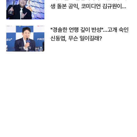
생 돌본 공익, 코미디언 김규원이었
다
"경솔한 언행 깊이 반성"…고개 숙인
신동엽, 무슨 일이길래?