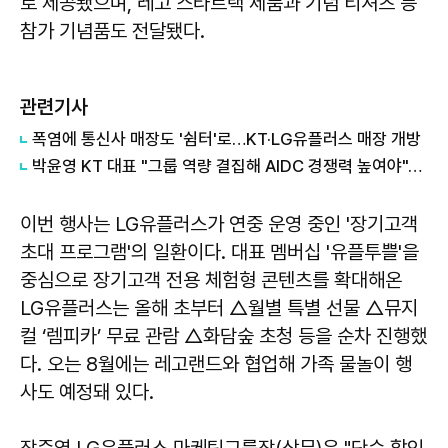
로 제공됐으며, 레고 스타트랙 제품과 기념 티셔츠 등
참가 기념품도 전달됐다.
관련기사
폭염에 통신사 매장도 '쉼터'로…KT·LG유플러스 매장 개방
박윤영 KT 대표 "그룹 역량 결집해 AIDC 경쟁력 높여야"…목동 KT클라우드 방문
이번 행사는 LG유플러스가 연중 운영 중인 '장기고객
초대 프로그램'의 일환이다. 대표 멤버십 '유플투쁠'을
중심으로 장기고객 전용 체험형 콘텐츠를 확대해온
LG유플러스는 올해 초부터 △월별 특별 선물 △뮤지
컬 ‘렘피카’ 무료 관람 △화담숲 초청 등을 순차 진행했
다. 오는 8월에는 레고랜드와 협업해 가족 물놀이 행
사도 예정돼 있다.
장준영 LG유플러스 마케팅그룹장(상무)은 "단순 할인