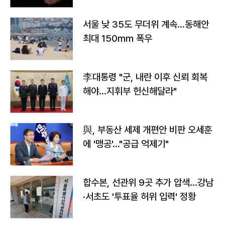
서울 낮 35도 무더위 계속…동해안
최대 150㎜ 폭우
李대통령 "군, 내란 이후 신뢰 회복
해야…지휘부 헌신해달라"
與, 부동산 세제 개편안 비판 오세훈
에 '맹공'…"공급 억제기"
합수본, 선관위 9곳 추가 압색…강남
·서초도 '투표율 허위 입력' 정황