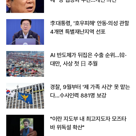
李대통령, '호우피해' 안동·의성 관할
4개면 특별재난지역 선포
AI 반도체가 뒤집은 수출 순위…韓·
대만, 사상 첫 日 추월
경찰, 9월부터 '제 가족 사건' 못 맡는
다…수사인력 881명 보강
"이란 지도부 내 최고지도자 모즈타
바 위독설 확산"