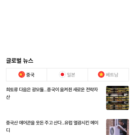
글로벌 뉴스
중국
일본
베트남
희토류 다음은 광모듈…중국이 움켜쥔 새로운 전략자
산
중국산 에어콘을 웃돈 주고 산다...유럽 열광시킨 메이
디