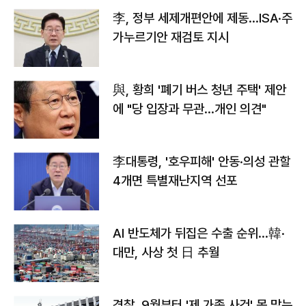
李, 정부 세제개편안에 제동…ISA·주
가누르기안 재검토 지시
與, 황희 '폐기 버스 청년 주택' 제안
에 "당 입장과 무관…개인 의견"
李대통령, '호우피해' 안동·의성 관할
4개면 특별재난지역 선포
AI 반도체가 뒤집은 수출 순위…韓·
대만, 사상 첫 日 추월
경찰, 9월부터 '제 가족 사건' 못 맡는