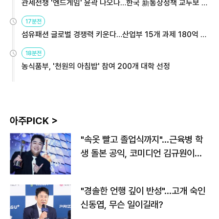
관세전쟁 '엔드게임' 윤곽 나오나…한국 新통상정책 교두보 활
용해야
17분전
섬유패션 글로벌 경쟁력 키운다…산업부 15개 과제 180억 지
원
18분전
농식품부, '천원의 아침밥' 참여 200개 대학 선정
아주PICK >
"속옷 빨고 졸업식까지"…근육병 학
생 돌본 공익, 코미디언 김규원이었
다
"경솔한 언행 깊이 반성"…고개 숙인
신동엽, 무슨 일이길래?