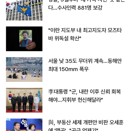
다…수사인력 881명 보강
"이란 지도부 내 최고지도자 모즈타
바 위독설 확산"
서울 낮 35도 무더위 계속…동해안
최대 150㎜ 폭우
李대통령 "군, 내란 이후 신뢰 회복
해야…지휘부 헌신해달라"
與, 부동산 세제 개편안 비판 오세훈
에 '맹공'…"공급 억제기"