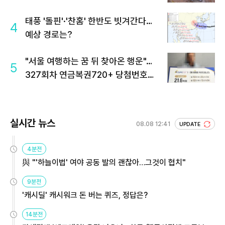
태풍 '돌핀'·'찬홈' 한반도 빗겨간다…
4
예상 경로는?
"서울 여행하는 꿈 뒤 찾아온 행운"…
5
327회차 연금복권720+ 당첨번호조
회 주목
실시간 뉴스
08.08 12:41
UPDATE
4분전
與 "'하늘이법' 여야 공동 발의 괜찮아…그것이 협치"
9분전
'캐시딜' 캐시워크 돈 버는 퀴즈, 정답은?
14분전