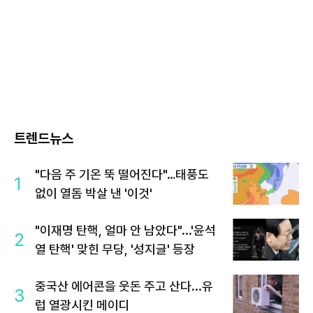
트렌드뉴스
"다음 주 기온 뚝 떨어진다"…태풍도
1
없이 열돔 박살 낸 '이것'
"이재명 탄핵, 얼마 안 남았다"...'윤석
2
열 탄핵' 맞힌 무당, '성지글' 등장
중국산 에어콘을 웃돈 주고 산다...유
3
럽 열광시킨 메이디