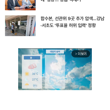
합수본, 선관위 9곳 추가 압색…강남
·서초도 '투표율 허위 입력' 정황
더보기
arrow_forward_ios
Unmute