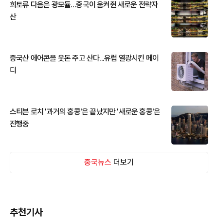
희토류 다음은 광모듈…중국이 움켜쥔 새로운 전략자
산
중국산 에어콘을 웃돈 주고 산다...유럽 열광시킨 메이
디
스티븐 로치 '과거의 홍콩'은 끝났지만 '새로운 홍콩'은
진행중
중국뉴스
더보기
추천기사