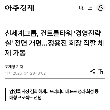
로
아
그
검
전
주
인
색
체
경
메
제
뉴
신세계그룹, 컨트롤타워 '경영전략
실' 전면 개편…정용진 회장 직할 체
제 가동
조재형 기자
공
텍
입력 2026-04-29 18:02
유
스
트
크
기
임영록 사장 겸직 해제…프라퍼티 대표로 청라·화성 등
대형 프로젝트 전념