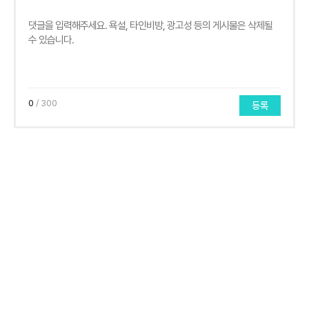
0
/ 300
등록