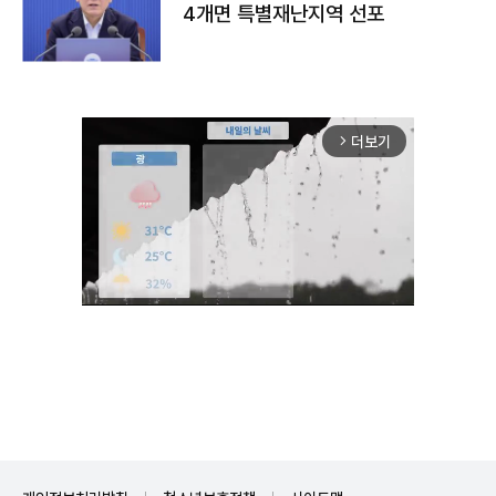
4개면 특별재난지역 선포
더보기
arrow_forward_ios
Unmute