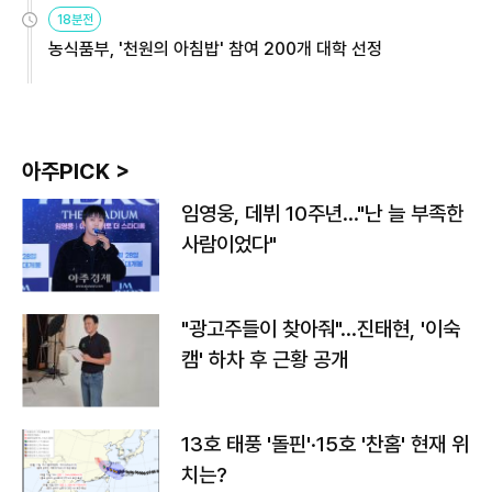
원
18분전
농식품부, '천원의 아침밥' 참여 200개 대학 선정
아주PICK >
임영웅, 데뷔 10주년…"난 늘 부족한
사람이었다"
"광고주들이 찾아줘"…진태현, '이숙
캠' 하차 후 근황 공개
13호 태풍 '돌핀'·15호 '찬홈' 현재 위
치는?