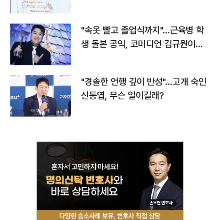
"속옷 빨고 졸업식까지"…근육병 학
생 돌본 공익, 코미디언 김규원이었
다
"경솔한 언행 깊이 반성"…고개 숙인
신동엽, 무슨 일이길래?