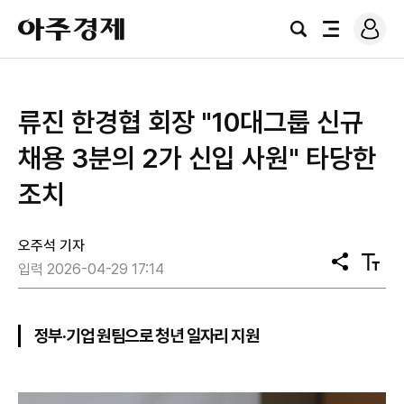
로
아
그
검
전
주
인
색
체
경
메
제
뉴
류진 한경협 회장 "10대그룹 신규
채용 3분의 2가 신입 사원" 타당한
조치
오주석 기자
공
텍
입력 2026-04-29 17:14
유
스
트
크
기
정부·기업 원팀으로 청년 일자리 지원