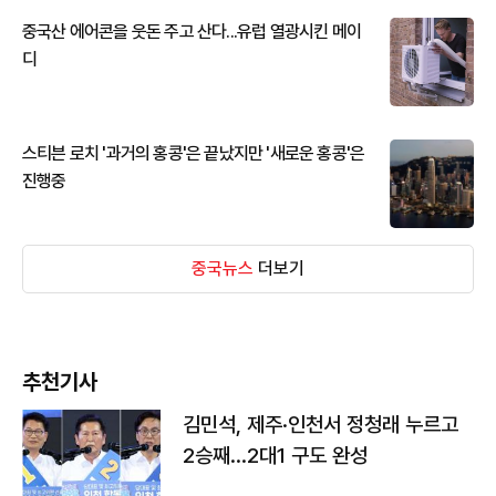
중국산 에어콘을 웃돈 주고 산다...유럽 열광시킨 메이
디
스티븐 로치 '과거의 홍콩'은 끝났지만 '새로운 홍콩'은
진행중
중국뉴스
더보기
추천기사
김민석, 제주·인천서 정청래 누르고
2승째…2대1 구도 완성