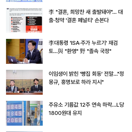
李 "결혼, 희망찬 새 출발돼야"… 대
출·청약 '결혼 페널티' 손본다
李대통령 'ISA·주가 누르기' 재검
토…與 "환영" 野 "졸속 국정"
이임생이 밝힌 '빵집 회동' 전말…"정
몽규, 홍명보로 하라 지시"
주유소 기름값 12주 연속 하락…L당
1800원대 유지