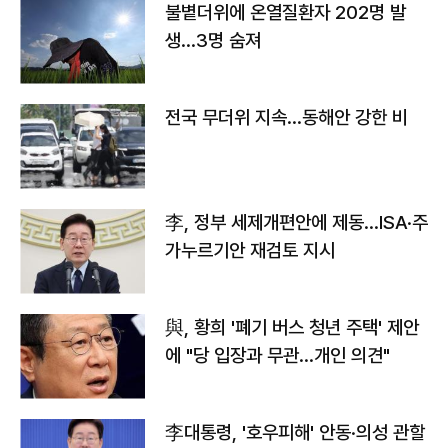
불볕더위에 온열질환자 202명 발
생…3명 숨져
전국 무더위 지속…동해안 강한 비
李, 정부 세제개편안에 제동…ISA·주
가누르기안 재검토 지시
與, 황희 '폐기 버스 청년 주택' 제안
에 "당 입장과 무관…개인 의견"
李대통령, '호우피해' 안동·의성 관할