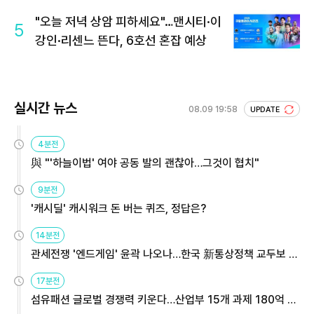
"오늘 저녁 상암 피하세요"…맨시티·이
5
강인·리센느 뜬다, 6호선 혼잡 예상
실시간 뉴스
08.09 19:58
UPDATE
4분전
與 "'하늘이법' 여야 공동 발의 괜찮아…그것이 협치"
9분전
'캐시딜' 캐시워크 돈 버는 퀴즈, 정답은?
14분전
관세전쟁 '엔드게임' 윤곽 나오나…한국 新통상정책 교두보 활
용해야
17분전
섬유패션 글로벌 경쟁력 키운다…산업부 15개 과제 180억 지