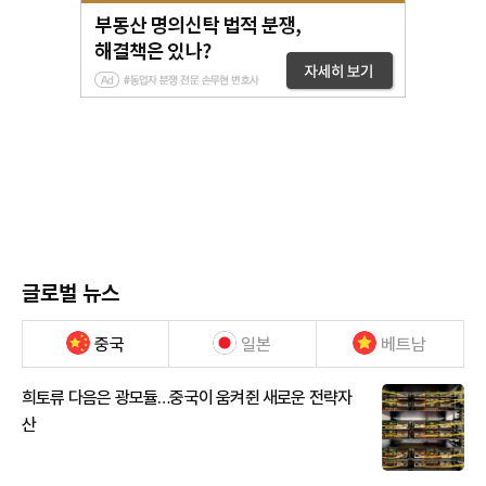
글로벌 뉴스
중국
일본
베트남
희토류 다음은 광모듈…중국이 움켜쥔 새로운 전략자
산