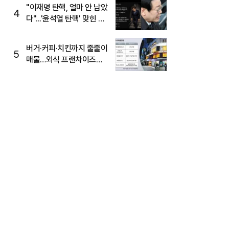
주목
"이재명 탄핵, 얼마 안 남았
4
다"...'윤석열 탄핵' 맞힌 무
당, '성지글' 등장
버거·커피·치킨까지 줄줄이
5
매물…외식 프랜차이즈
M&A '활기'