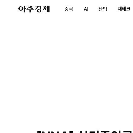
아
중국
AI
산업
재테크
주
경
제