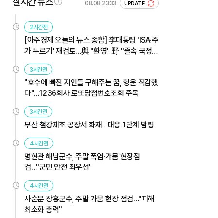
실시간 뉴스
08.08 23:33
UPDATE
2시간전
[아주경제 오늘의 뉴스 종합] 李대통령 'ISA·주
가 누르기' 재검토…與 "환영" 野 "졸속 국정"
外
3시간전
"호수에 빠진 지인들 구해주는 꿈, 행운 직감했
다"…1236회차 로또당첨번호조회 주목
3시간전
부산 철강제조 공장서 화재…대응 1단계 발령
4시간전
명현관 해남군수, 주말 폭염·가뭄 현장점
검…"군민 안전 최우선"
4시간전
사순문 장흥군수, 주말 가뭄 현장 점검…"피해
최소화 총력"