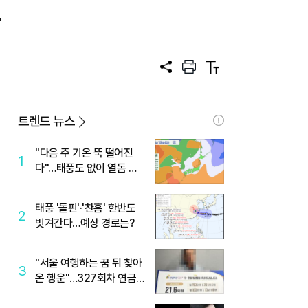
설
공
프
텍
유
린
스
트
트
크
기
트렌드 뉴스
"다음 주 기온 뚝 떨어진
1
다"…태풍도 없이 열돔 박
살 낸 '이것'
태풍 '돌핀'·'찬홈' 한반도
2
빗겨간다…예상 경로는?
"서울 여행하는 꿈 뒤 찾아
3
온 행운"…327회차 연금
복권720+ 당첨번호조회