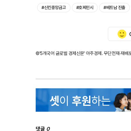
#신킨중앙금고
#호찌민시
#베트남 진출
©'5개국어 글로벌 경제신문' 아주경제. 무단전재·재배
댓글
0