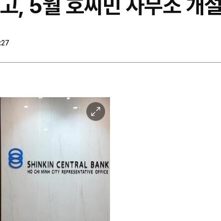
고, 5월 호찌민 사무소 개
:27
이
미
지
확
대