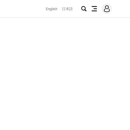
로
English
日本語
그
검
전
인
색
체
메
뉴