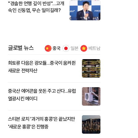
"경솔한 언행 깊이 반성"…고개
숙인 신동엽, 무슨 일이길래?
글로벌 뉴스
중국
일본
베트남
희토류 다음은 광모듈…중국이 움켜쥔
새로운 전략자산
중국산 에어콘을 웃돈 주고 산다...유럽
열광시킨 메이디
스티븐 로치 '과거의 홍콩'은 끝났지만
'새로운 홍콩'은 진행중