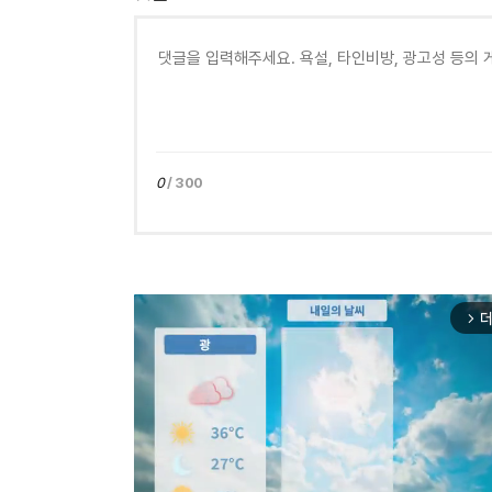
0
/ 300
더
arrow_forward_ios