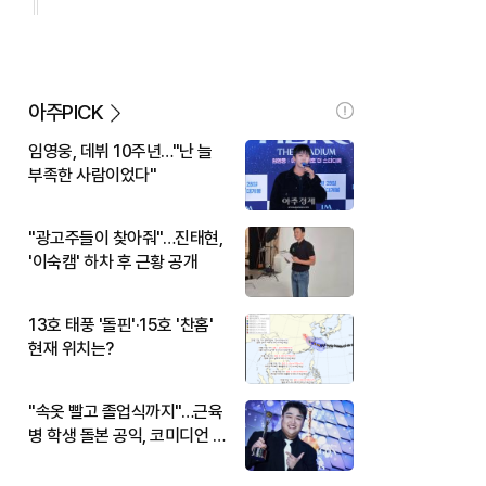
아주PICK
임영웅, 데뷔 10주년…"난 늘
부족한 사람이었다"
"광고주들이 찾아줘"…진태현,
'이숙캠' 하차 후 근황 공개
13호 태풍 '돌핀'·15호 '찬홈'
현재 위치는?
"속옷 빨고 졸업식까지"…근육
병 학생 돌본 공익, 코미디언 김
규원이었다