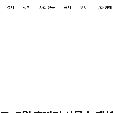
경제
정치
사회·전국
국제
포토
문화·연예