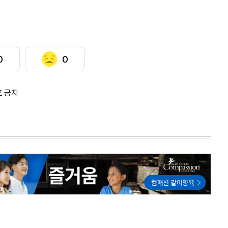
0
0
포 금지