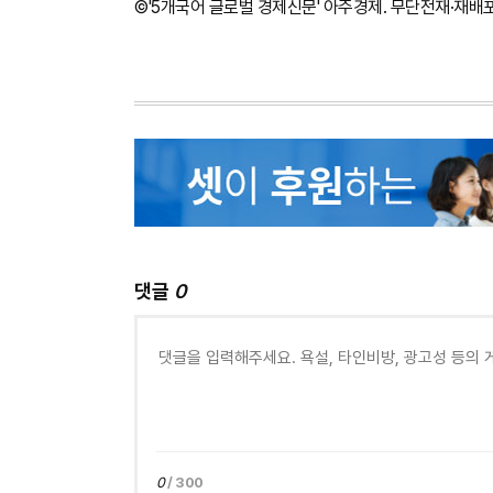
©'5개국어 글로벌 경제신문' 아주경제. 무단전재·재배
댓글
0
0
/ 300