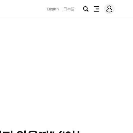
로
English
日本語
그
검
전
인
색
체
메
뉴