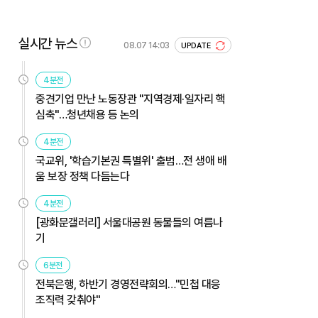
실시간 뉴스
08.07 14:03
UPDATE
4분전
중견기업 만난 노동장관 "지역경제·일자리 핵
심축"…청년채용 등 논의
4분전
국교위, '학습기본권 특별위' 출범…전 생애 배
움 보장 정책 다듬는다
4분전
[광화문갤러리] 서울대공원 동물들의 여름나
기
6분전
전북은행, 하반기 경영전략회의…"민첩 대응
조직력 갖춰야"