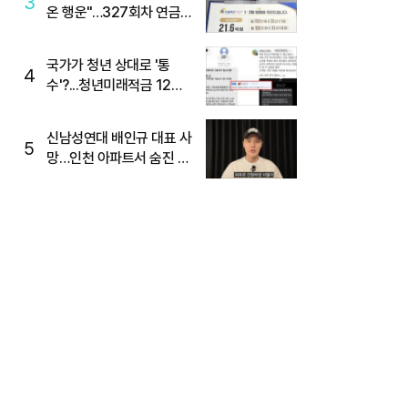
3
온 행운"…327회차 연금
복권720+ 당첨번호조회
주목
국가가 청년 상대로 '통
4
수'?...청년미래적금 12%
준다더니 "응, 오류야"
신남성연대 배인규 대표 사
5
망…인천 아파트서 숨진 채
발견