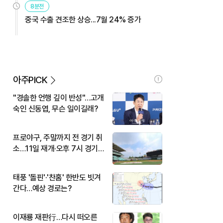
8분전
중국 수출 견조한 상승...7월 24% 증가
아주PICK
"경솔한 언행 깊이 반성"…고개
숙인 신동엽, 무슨 일이길래?
프로야구, 주말까지 전 경기 취
소…11일 재개·오후 7시 경기
시작
태풍 '돌핀'·'찬홈' 한반도 빗겨
간다…예상 경로는?
이재룡 재판行…다시 떠오른