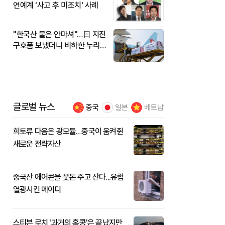
연예계 '사고 후 미조치' 사례
"한국산 물은 안마셔"…日 지진
구호품 보냈더니 비하한 누리
꾼
글로벌 뉴스
중국
일본
베트남
희토류 다음은 광모듈…중국이 움켜쥔
새로운 전략자산
중국산 에어콘을 웃돈 주고 산다...유럽
열광시킨 메이디
스티븐 로치 '과거의 홍콩'은 끝났지만