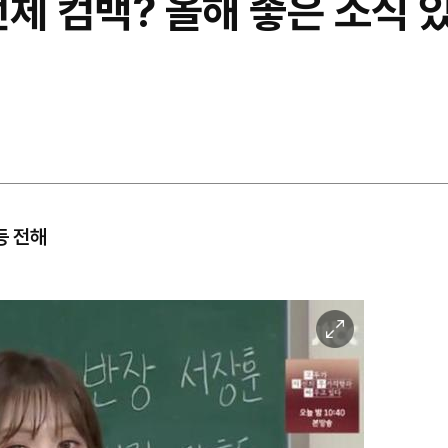
체 컴백? 올해 좋은 소식 있
등 전해
이
미
지
확
대