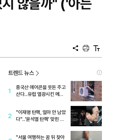
지 않을까" ('아는
공
프
텍
유
린
스
트
트
크
기
트렌드 뉴스
중국산 에어콘을 웃돈 주고
1
산다...유럽 열광시킨 메이
디
"이재명 탄핵, 얼마 안 남았
2
다"...'윤석열 탄핵' 맞힌 무
당, '성지글' 등장
"서울 여행하는 꿈 뒤 찾아