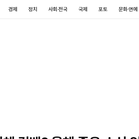
경제
정치
사회·전국
국제
포토
문화·연예