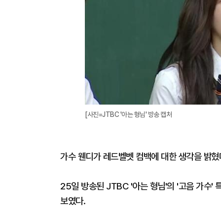
[사진=JTBC '아는 형님' 방송 캡처
가수 웬디가 레드벨벳 컴백에 대한 생각을 밝혔
25일 방송된 JTBC '아는 형님'의 '고음 가
보였다.