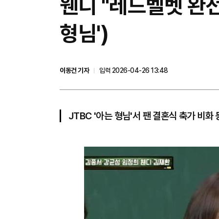
웬디 "레드벨벳 완전
형님')
이동건 기자
입력 2026-04-26 13:48
JTBC '아는 형님'서 팬 결혼식 축가 비화 