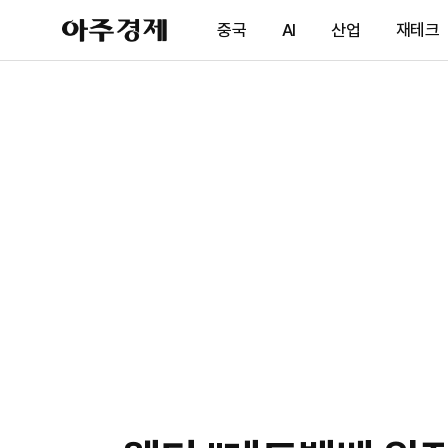
아
중국
AI
산업
재테크
주
경
제