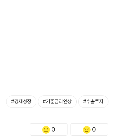
#경제성장
#기준금리인상
#수출투자
0
0