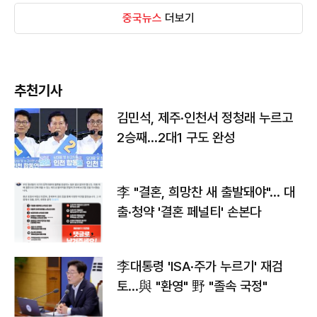
중국뉴스
더보기
추천기사
김민석, 제주·인천서 정청래 누르고
2승째…2대1 구도 완성
李 "결혼, 희망찬 새 출발돼야"… 대
출·청약 '결혼 페널티' 손본다
李대통령 'ISA·주가 누르기' 재검
토…與 "환영" 野 "졸속 국정"