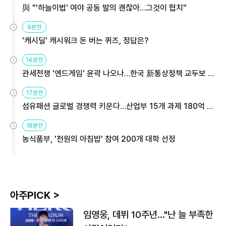
與 "'하늘이법' 여야 공동 발의 괜찮아…그것이 협치"
9분전
'캐시딜' 캐시워크 돈 버는 퀴즈, 정답은?
14분전
관세전쟁 '엔드게임' 윤곽 나오나…한국 新통상정책 교두보 활
용해야
17분전
섬유패션 글로벌 경쟁력 키운다…산업부 15개 과제 180억 지
원
18분전
농식품부, '천원의 아침밥' 참여 200개 대학 선정
아주PICK >
임영웅, 데뷔 10주년…"난 늘 부족한