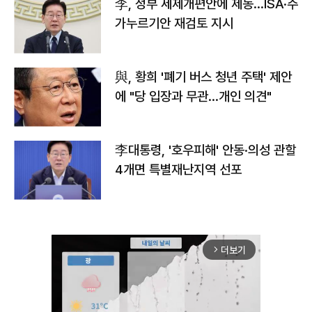
李, 정부 세제개편안에 제동…ISA·주
가누르기안 재검토 지시
與, 황희 '폐기 버스 청년 주택' 제안
에 "당 입장과 무관…개인 의견"
李대통령, '호우피해' 안동·의성 관할
4개면 특별재난지역 선포
더보기
arrow_forward_ios