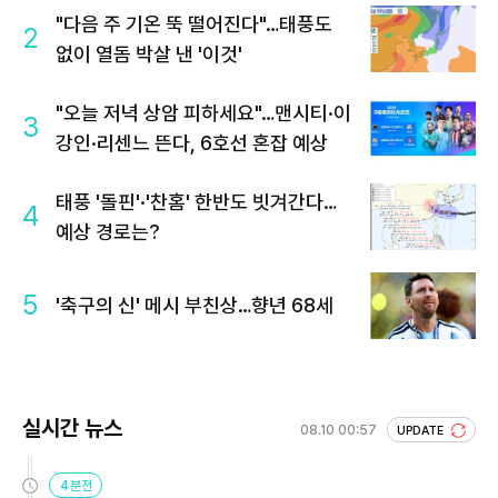
"다음 주 기온 뚝 떨어진다"…태풍도
2
없이 열돔 박살 낸 '이것'
"오늘 저녁 상암 피하세요"…맨시티·이
3
강인·리센느 뜬다, 6호선 혼잡 예상
태풍 '돌핀'·'찬홈' 한반도 빗겨간다…
4
예상 경로는?
5
'축구의 신' 메시 부친상…향년 68세
실시간 뉴스
08.10 00:57
UPDATE
4분전