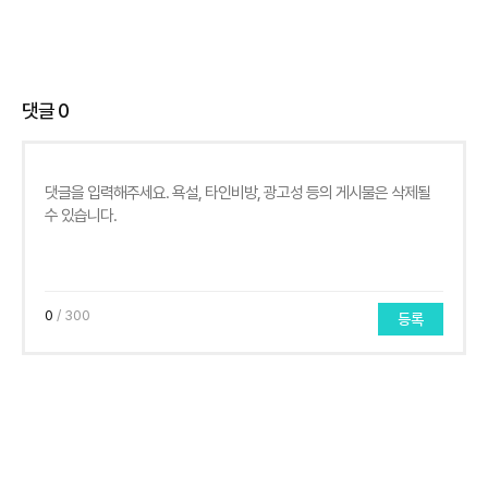
댓글
0
0
/ 300
등록