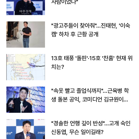
사람이었다"
"광고주들이 찾아줘"…진태현, '이숙
캠' 하차 후 근황 공개
13호 태풍 '돌핀'·15호 '찬홈' 현재 위
치는?
"속옷 빨고 졸업식까지"…근육병 학
생 돌본 공익, 코미디언 김규원이었
다
"경솔한 언행 깊이 반성"…고개 숙인
신동엽, 무슨 일이길래?