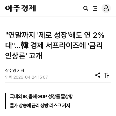
로
아
그
검
전
주
인
색
체
경
메
제
뉴
"연말까지 '제로 성장'해도 연 2%
대"…韓 경제 서프라이즈에 '금리
인상론' 고개
장수영 기자
공
텍
입력 2026-04-24 15:07
유
스
트
크
기
국내외 IB, 올해 GDP 성장률 줄상향
물가 상승에 금리 상방 리스크 커져