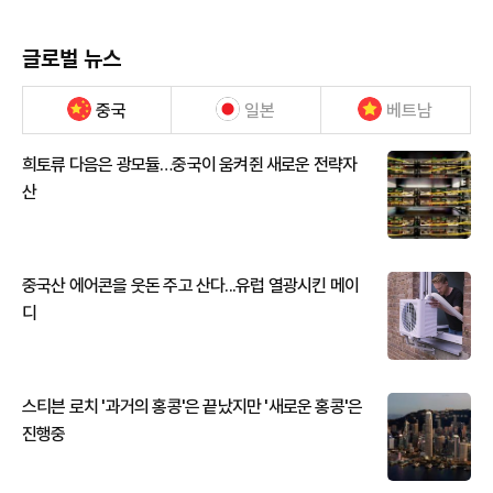
글로벌 뉴스
중국
일본
베트남
희토류 다음은 광모듈…중국이 움켜쥔 새로운 전략자
산
중국산 에어콘을 웃돈 주고 산다...유럽 열광시킨 메이
디
스티븐 로치 '과거의 홍콩'은 끝났지만 '새로운 홍콩'은
진행중