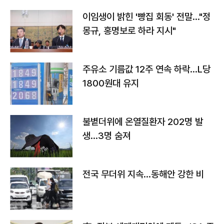
이임생이 밝힌 '빵집 회동' 전말…"정
몽규, 홍명보로 하라 지시"
주유소 기름값 12주 연속 하락…L당
1800원대 유지
불볕더위에 온열질환자 202명 발
생…3명 숨져
전국 무더위 지속…동해안 강한 비