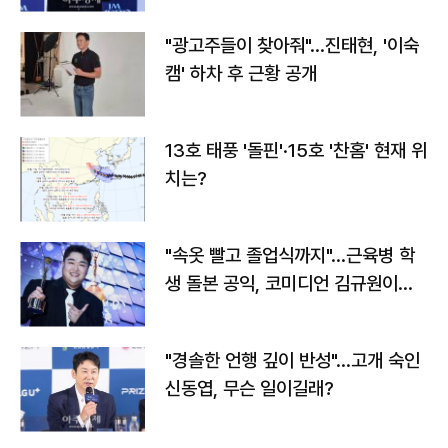
"광고주들이 찾아줘"…진태현, '이숙
캠' 하차 후 근황 공개
13호 태풍 '돌핀'·15호 '찬홈' 현재 위
치는?
"속옷 빨고 졸업식까지"…근육병 학
생 돌본 공익, 코미디언 김규원이었
다
"경솔한 언행 깊이 반성"…고개 숙인
신동엽, 무슨 일이길래?