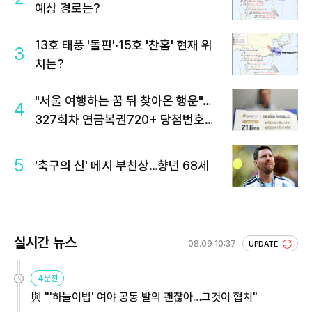
예상 경로는?
13호 태풍 '돌핀'·15호 '찬홈' 현재 위
3
치는?
"서울 여행하는 꿈 뒤 찾아온 행운"…
4
327회차 연금복권720+ 당첨번호조
회 주목
5
'축구의 신' 메시 부친상…향년 68세
실시간 뉴스
08.09 10:37
UPDATE
4분전
與 "'하늘이법' 여야 공동 발의 괜찮아…그것이 협치"