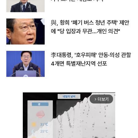
與, 황희 '폐기 버스 청년 주택' 제안
에 "당 입장과 무관…개인 의견"
李대통령, '호우피해' 안동·의성 관할
4개면 특별재난지역 선포
더보기
arrow_forward_ios