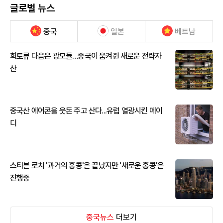
글로벌 뉴스
중국
일본
베트남
희토류 다음은 광모듈…중국이 움켜쥔 새로운 전략자
산
중국산 에어콘을 웃돈 주고 산다...유럽 열광시킨 메이
디
스티븐 로치 '과거의 홍콩'은 끝났지만 '새로운 홍콩'은
진행중
중국뉴스
더보기