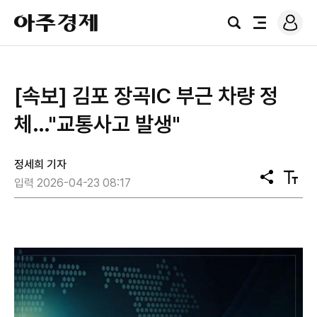
로
아
그
검
전
주
인
색
체
경
메
제
뉴
[속보] 김포 장곡IC 부근 차량 정
체…"교통사고 발생"
정세희 기자
공
텍
입력 2026-04-23 08:17
유
스
트
크
기