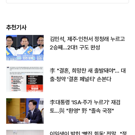
추천기사
김민석, 제주·인천서 정청래 누르고
2승째…2대1 구도 완성
李 "결혼, 희망찬 새 출발돼야"… 대
출·청약 '결혼 페널티' 손본다
李대통령 'ISA·주가 누르기' 재검
토…與 "환영" 野 "졸속 국정"
이임생이 밝힌 '빵집 회동' 전말…"정