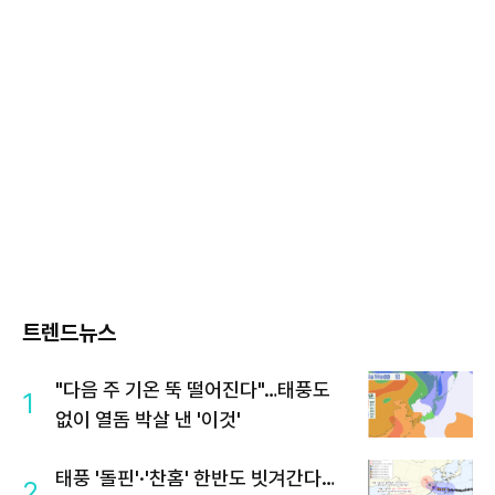
트렌드뉴스
"다음 주 기온 뚝 떨어진다"…태풍도
1
없이 열돔 박살 낸 '이것'
태풍 '돌핀'·'찬홈' 한반도 빗겨간다…
2