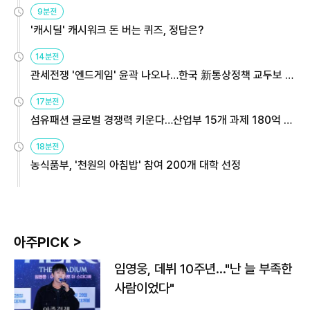
9분전
'캐시딜' 캐시워크 돈 버는 퀴즈, 정답은?
14분전
관세전쟁 '엔드게임' 윤곽 나오나…한국 新통상정책 교두보 활
용해야
17분전
섬유패션 글로벌 경쟁력 키운다…산업부 15개 과제 180억 지
원
18분전
농식품부, '천원의 아침밥' 참여 200개 대학 선정
아주PICK >
임영웅, 데뷔 10주년…"난 늘 부족한
사람이었다"