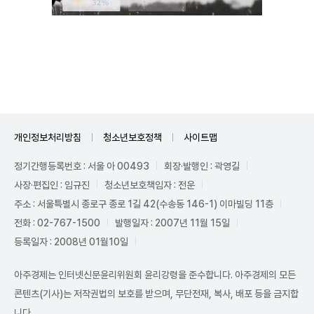
Unmute
개인정보처리방침
청소년보호정책
사이트맵
정기간행등록번호 : 서울 아 00493
회장·발행인 : 곽영길
사장·편집인 : 임규진
청소년보호책임자 : 전운
주소 : 서울특별시 종로구 종로 1길 42(수송동 146-1) 이마빌딩 11층
전화 : 02-767-1500
발행일자 : 2007년 11월 15일
등록일자 : 2008년 01월10일
아주경제는 인터넷신문윤리위원회 윤리강령을 준수합니다. 아주경제의 모든
콘텐츠(기사)는 저작권법의 보호를 받으며, 무단전재, 복사, 배포 등을 금지합
니다.