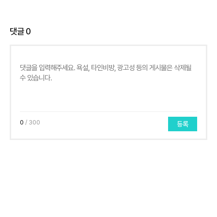
댓글
0
0
/ 300
등록