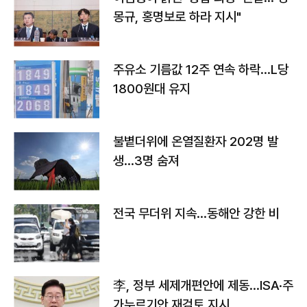
몽규, 홍명보로 하라 지시"
주유소 기름값 12주 연속 하락…L당
1800원대 유지
불볕더위에 온열질환자 202명 발
생…3명 숨져
전국 무더위 지속…동해안 강한 비
李, 정부 세제개편안에 제동…ISA·주
가누르기안 재검토 지시