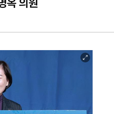
서명옥 의원
이
미
지
확
대