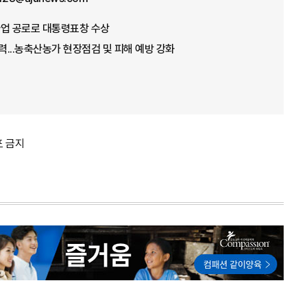
념사업 공로로 대통령표창 수상
총력...농축산농가 현장점검 및 피해 예방 강화
포 금지