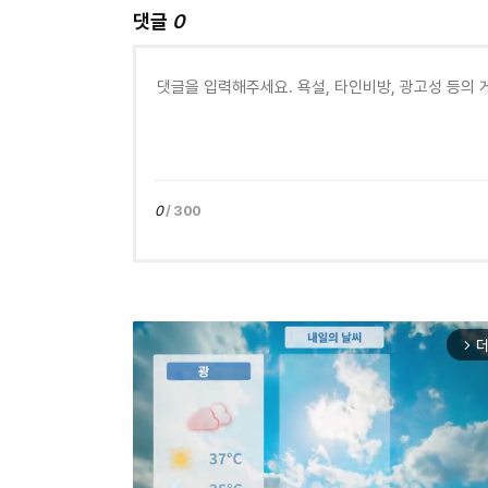
댓글
0
0
/ 300
더
arrow_forward_ios