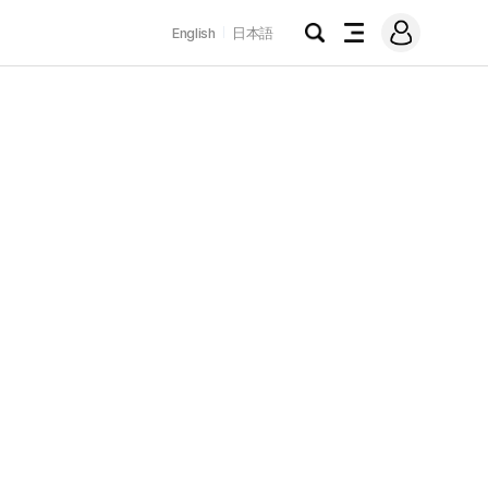
로
English
日本語
그
검
전
인
색
체
메
뉴