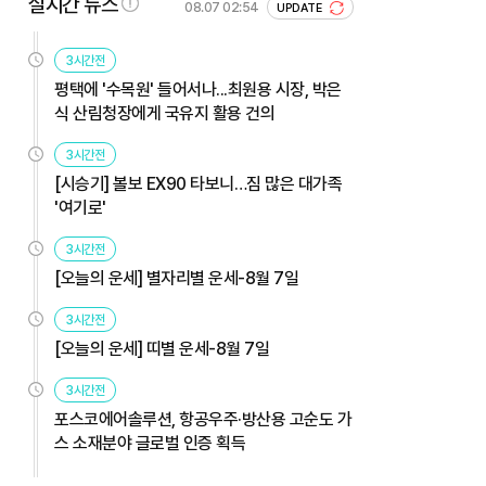
실시간 뉴스
08.07 02:54
UPDATE
3시간전
평택에 '수목원' 들어서나...최원용 시장, 박은
식 산림청장에게 국유지 활용 건의
3시간전
[시승기] 볼보 EX90 타보니…짐 많은 대가족
'여기로'
3시간전
[오늘의 운세] 별자리별 운세-8월 7일
3시간전
[오늘의 운세] 띠별 운세-8월 7일
3시간전
포스코에어솔루션, 항공우주·방산용 고순도 가
스 소재분야 글로벌 인증 획득