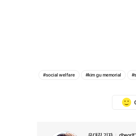
#social welfare
#kim gu memorial
#
유대길 기자
dbeorl