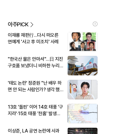
아주PICK
이재룡 재판行…다시 떠오른
연예계 '사고 후 미조치' 사례
"한국산 물은 안마셔"…日 지진
구호품 보냈더니 비하한 누리
꾼
'태도 논란' 정준원 "난 배우 하
면 안 되는 사람인가? 생각 했
다"
13호 '돌핀' 이어 14호 태풍 '구
지라'·15호 태풍 '찬홈' 발생…
현재 위치와 이동경로는?
이상준, LA 공연 논란에 사과