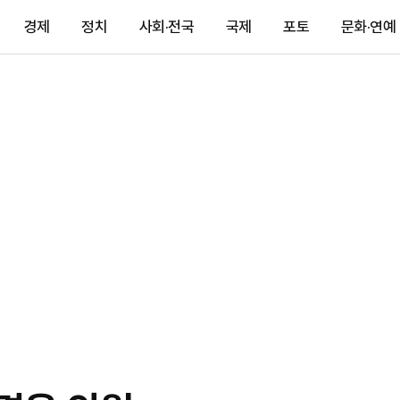
경제
정치
사회·전국
국제
포토
문화·연예