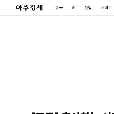
아
중국
AI
산업
재테크
주
경
제