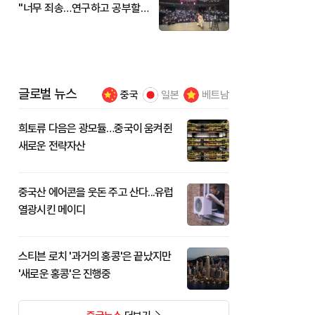
"너무 죄송…연구하고 공부할
것"
글로벌 뉴스
중국
일본
베트남
희토류 다음은 광모듈…중국이 움켜쥔
새로운 전략자산
중국산 에어콘을 웃돈 주고 산다...유럽
열광시킨 메이디
스티븐 로치 '과거의 홍콩'은 끝났지만
'새로운 홍콩'은 진행중