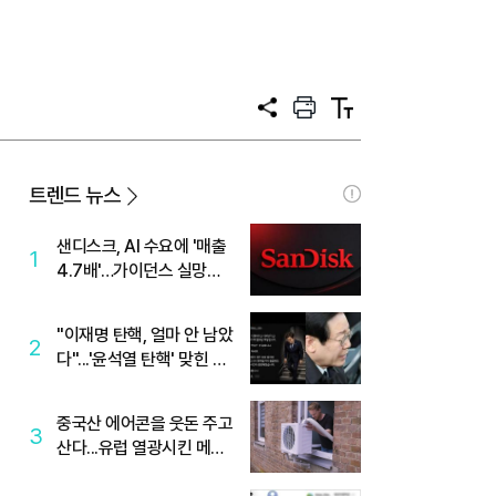
공
프
텍
유
린
스
트
트
크
기
트렌드 뉴스
샌디스크, AI 수요에 '매출
1
4.7배'…가이던스 실망에
'주가는 하락'
"이재명 탄핵, 얼마 안 남았
2
다"...'윤석열 탄핵' 맞힌 무
당, '성지글' 등장
중국산 에어콘을 웃돈 주고
3
산다...유럽 열광시킨 메이
디