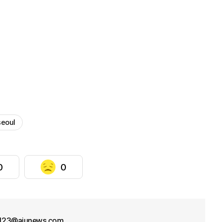
seoul
0
0
f123@ajunews.com