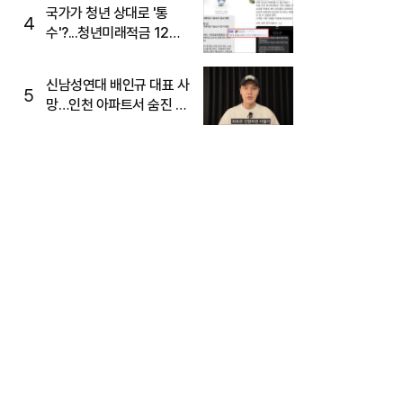
국가가 청년 상대로 '통
4
수'?...청년미래적금 12%
준다더니 "응, 오류야"
신남성연대 배인규 대표 사
5
망…인천 아파트서 숨진 채
발견