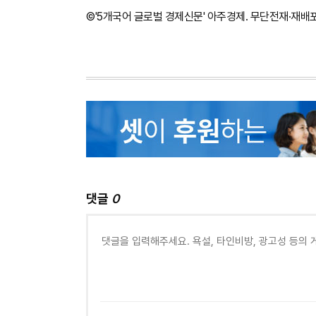
©'5개국어 글로벌 경제신문' 아주경제. 무단전재·재배
댓글
0