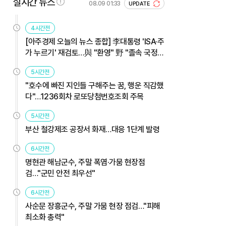
실시간 뉴스
08.09 01:33
UPDATE
4시간전
[아주경제 오늘의 뉴스 종합] 李대통령 'ISA·주
가 누르기' 재검토…與 "환영" 野 "졸속 국정"
外
5시간전
"호수에 빠진 지인들 구해주는 꿈, 행운 직감했
다"…1236회차 로또당첨번호조회 주목
5시간전
부산 철강제조 공장서 화재…대응 1단계 발령
6시간전
명현관 해남군수, 주말 폭염·가뭄 현장점
검…"군민 안전 최우선"
6시간전
사순문 장흥군수, 주말 가뭄 현장 점검…"피해
최소화 총력"