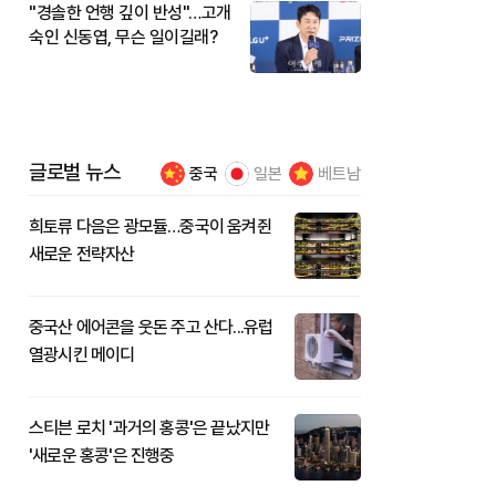
"경솔한 언행 깊이 반성"…고개
숙인 신동엽, 무슨 일이길래?
글로벌 뉴스
중국
일본
베트남
희토류 다음은 광모듈…중국이 움켜쥔
새로운 전략자산
중국산 에어콘을 웃돈 주고 산다...유럽
열광시킨 메이디
스티븐 로치 '과거의 홍콩'은 끝났지만
'새로운 홍콩'은 진행중