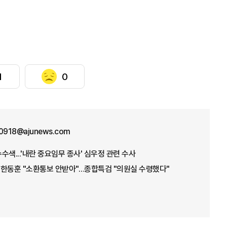
1
0
o0918@ajunews.com
수색...'내란 중요임무 종사' 심우정 관련 수사
' 한동훈 "소환통보 안받아"…종합특검 "의원실 수령했다"