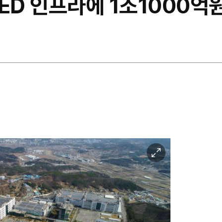
ED 인프라에 1조1000억
이
미
지
확
대