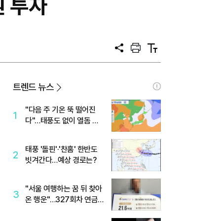
원 투자
공
프
텍
유
린
스
트
트
크
기
트렌드 뉴스
"다음 주 기온 뚝 떨어진
1
다"…태풍도 없이 열돔 박
살 낸 '이것'
태풍 '돌핀'·'찬홈' 한반도
2
빗겨간다…예상 경로는?
"서울 여행하는 꿈 뒤 찾아
3
온 행운"…327회차 연금
복권720+ 당첨번호조회