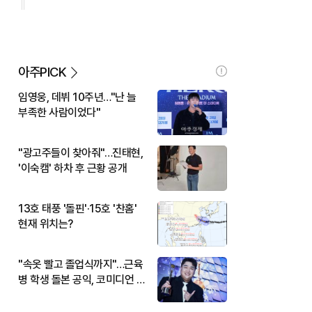
아주PICK
임영웅, 데뷔 10주년…"난 늘
부족한 사람이었다"
"광고주들이 찾아줘"…진태현,
'이숙캠' 하차 후 근황 공개
13호 태풍 '돌핀'·15호 '찬홈'
현재 위치는?
"속옷 빨고 졸업식까지"…근육
병 학생 돌본 공익, 코미디언 김
규원이었다