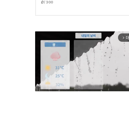
0
/ 300
더
arrow_forward_ios
Mut