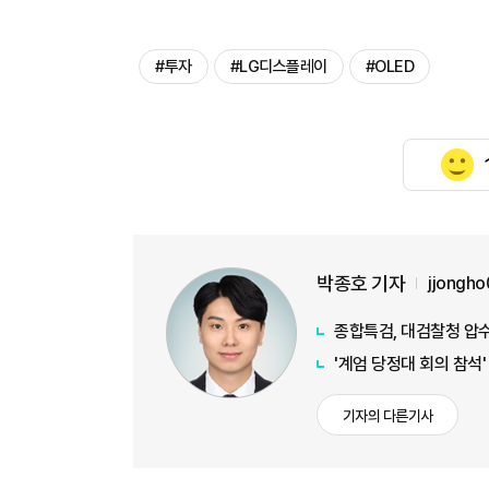
#투자
#LG디스플레이
#OLED
박종호 기자
jjongh
종합특검, 대검찰청 압수
'계엄 당정대 회의 참석
기자의 다른기사