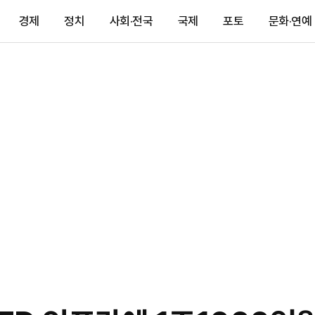
경제
정치
사회·전국
국제
포토
문화·연예