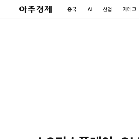
아
중국
AI
산업
재테크
주
경
제