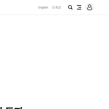
로
English
日本語
그
검
전
인
색
체
메
뉴