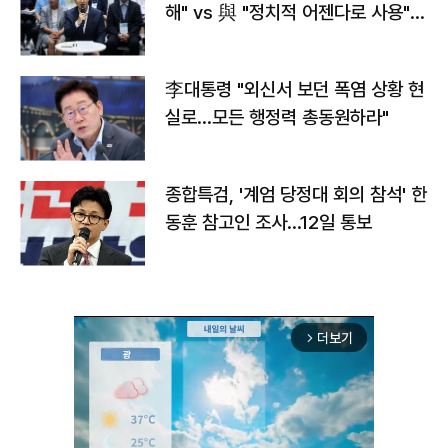
해" vs 與 "정치적 어젠다로 사용"
맞불
李대통령 "외신서 보던 폭염 상황 현
실로…모든 행정력 총동원하라"
종합특검, '계엄 당정대 회의 참석' 한
동훈 참고인 조사...12일 통보
더보기
arrow_forward_ios