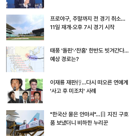
프로야구, 주말까지 전 경기 취소…
11일 재개·오후 7시 경기 시작
태풍 '돌핀'·'찬홈' 한반도 빗겨간다…
예상 경로는?
이재룡 재판行…다시 떠오른 연예계
'사고 후 미조치' 사례
"한국산 물은 안마셔"…日 지진 구호
품 보냈더니 비하한 누리꾼