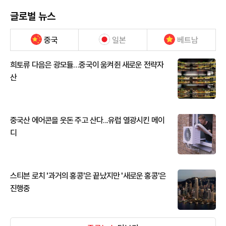
글로벌 뉴스
중국
일본
베트남
희토류 다음은 광모듈…중국이 움켜쥔 새로운 전략자
산
중국산 에어콘을 웃돈 주고 산다...유럽 열광시킨 메이
디
스티븐 로치 '과거의 홍콩'은 끝났지만 '새로운 홍콩'은
진행중