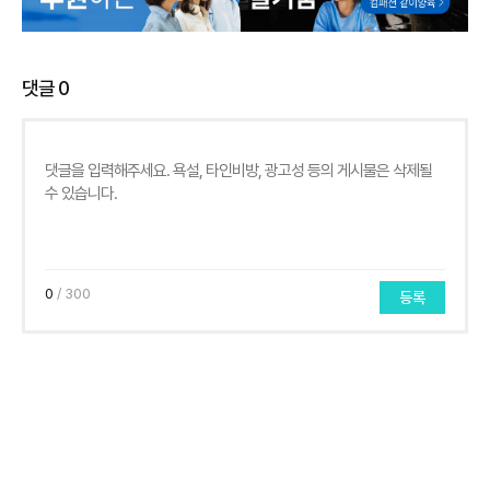
댓글
0
0
/ 300
등록