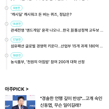
9분전
'캐시딜' 캐시워크 돈 버는 퀴즈, 정답은?
14분전
관세전쟁 '엔드게임' 윤곽 나오나…한국 新통상정책 교두보 활
용해야
17분전
섬유패션 글로벌 경쟁력 키운다…산업부 15개 과제 180억 지
원
18분전
농식품부, '천원의 아침밥' 참여 200개 대학 선정
아주PICK >
"경솔한 언행 깊이 반성"…고개 숙인
신동엽, 무슨 일이길래?