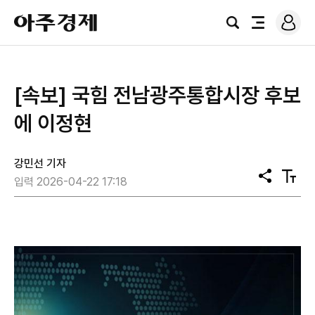
로
아
그
검
전
주
인
색
체
경
메
제
뉴
[속보] 국힘 전남광주통합시장 후보
에 이정현
강민선 기자
공
텍
입력 2026-04-22 17:18
유
스
트
크
기