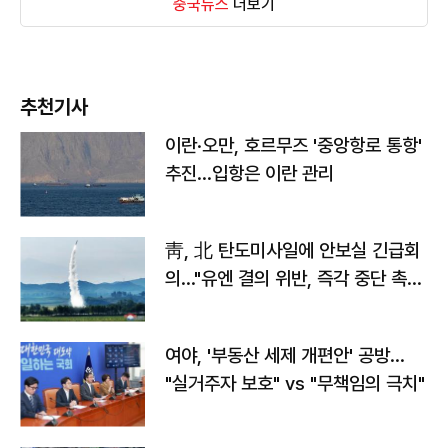
중국뉴스
더보기
추천기사
이란·오만, 호르무즈 '중앙항로 통항'
추진…입항은 이란 관리
靑, 北 탄도미사일에 안보실 긴급회
의…"유엔 결의 위반, 즉각 중단 촉
구"
여야, '부동산 세제 개편안' 공방…
"실거주자 보호" vs "무책임의 극치"