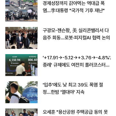
경제성장까지 갉아먹는 역대급 폭
염…李대통령 "국가적 기후 재난"
구광모-젠슨황, 美 실리콘밸리서 다
음주 회동…로봇·피지컬AI 협력 논의
'+17.91→-5.12→+3.76→-4.8%'…'
종레' 규제에도 여전히 롤러코스터
타는 코스피
'입추'에도 낮 최고 39도 폭염 절
정…한밤 '열대야' 지속
오세훈 "용산공원 주택공급 동의 못