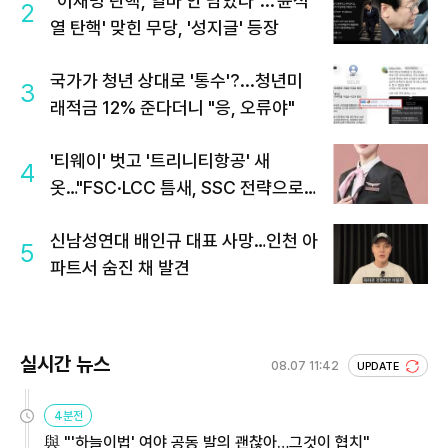
"이재명 탄핵, 얼마 안 남았다"...'윤석
2
열 탄핵' 맞힌 무당, '성지글' 등장
국가가 청년 상대로 '통수'?...청년미
3
래적금 12% 준다더니 "응, 오류야"
'티웨이' 벗고 '트리니티항공' 새
4
옷…"FSC·LCC 틈새, SSC 전략으로
공략"
신남성연대 배인규 대표 사망…인천 아
5
파트서 숨진 채 발견
실시간 뉴스
08.07 11:42
UPDATE
4분전
與 "'하늘이법' 여야 공동 발의 괜찮아…그것이 협치"