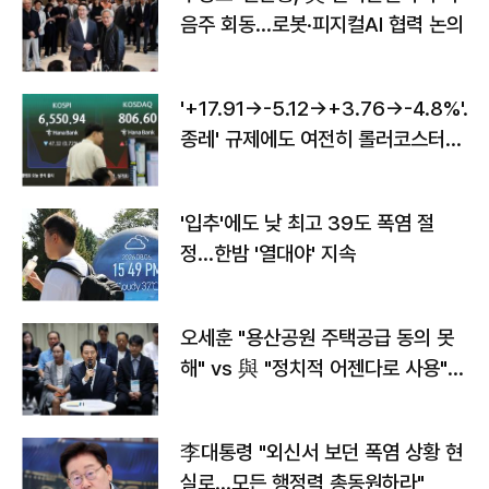
음주 회동…로봇·피지컬AI 협력 논의
'+17.91→-5.12→+3.76→-4.8%'…'
종레' 규제에도 여전히 롤러코스터
타는 코스피
'입추'에도 낮 최고 39도 폭염 절
정…한밤 '열대야' 지속
오세훈 "용산공원 주택공급 동의 못
해" vs 與 "정치적 어젠다로 사용"
맞불
李대통령 "외신서 보던 폭염 상황 현
실로…모든 행정력 총동원하라"