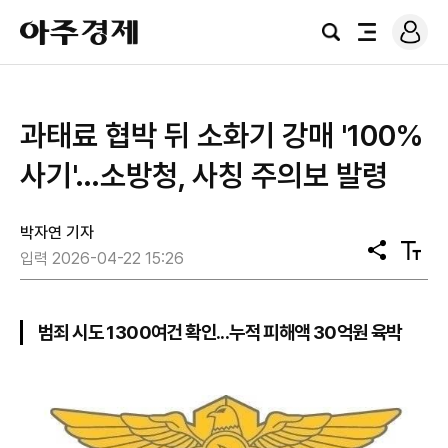
로
아
그
검
전
주
인
색
체
경
메
제
뉴
과태료 협박 뒤 소화기 강매 '100%
사기'…소방청, 사칭 주의보 발령
박자연 기자
공
텍
입력 2026-04-22 15:26
유
스
트
크
기
범죄 시도 1300여건 확인...누적 피해액 30억원 육박