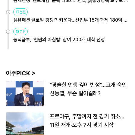
관세전쟁 '엔드게임' 윤곽 나오나…한국 新통상정책 교두보 활
용해야
17분전
섬유패션 글로벌 경쟁력 키운다…산업부 15개 과제 180억 지
원
18분전
농식품부, '천원의 아침밥' 참여 200개 대학 선정
아주PICK >
"경솔한 언행 깊이 반성"…고개 숙인
신동엽, 무슨 일이길래?
프로야구, 주말까지 전 경기 취소…
11일 재개·오후 7시 경기 시작