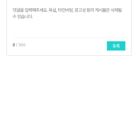
0
/ 300
등록