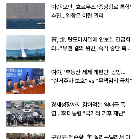
이란·오만, 호르무즈 '중앙항로 통항'
추진…입항은 이란 관리
靑, 北 탄도미사일에 안보실 긴급회
의…"유엔 결의 위반, 즉각 중단 촉
구"
여야, '부동산 세제 개편안' 공방…
"실거주자 보호" vs "무책임의 극치"
경제성장까지 갉아먹는 역대급 폭
염…李대통령 "국가적 기후 재난"
구광모-젠슨황, 美 실리콘밸리서 다