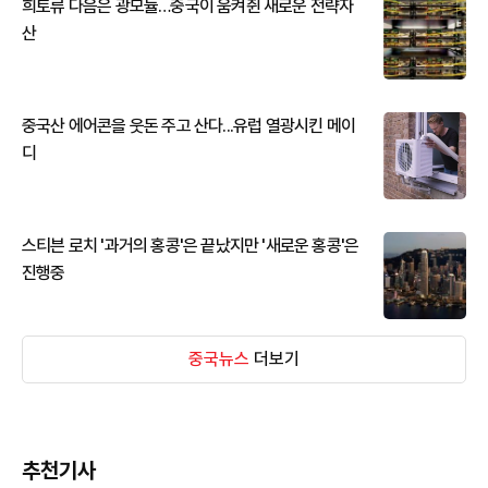
희토류 다음은 광모듈…중국이 움켜쥔 새로운 전략자
산
중국산 에어콘을 웃돈 주고 산다...유럽 열광시킨 메이
디
스티븐 로치 '과거의 홍콩'은 끝났지만 '새로운 홍콩'은
진행중
중국뉴스
더보기
추천기사