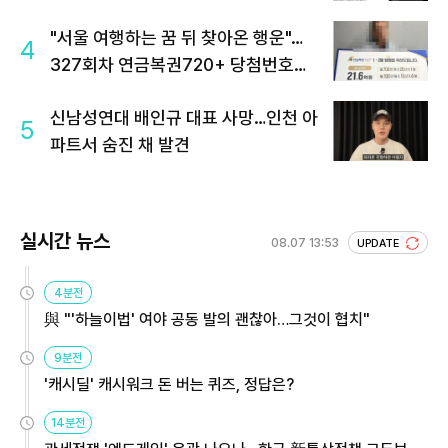
"서울 여행하는 꿈 뒤 찾아온 행운"…
4
327회차 연금복권720+ 당첨번호조
회 주목
신남성연대 배인규 대표 사망…인천 아
5
파트서 숨진 채 발견
실시간 뉴스
08.07 13:53
UPDATE
4분전
與 "'하늘이법' 여야 공동 발의 괜찮아…그것이 협치"
9분전
'캐시딜' 캐시워크 돈 버는 퀴즈, 정답은?
14분전