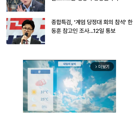
종합특검, '계엄 당정대 회의 참석' 한
동훈 참고인 조사...12일 통보
더보기
arrow_forward_ios
Unmute