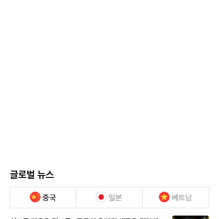
글로벌 뉴스
중국
일본
베트남