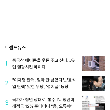
트렌드뉴스
중국산 에어콘을 웃돈 주고 산다...유
1
럽 열광시킨 메이디
"이재명 탄핵, 얼마 안 남았다"...'윤석
2
열 탄핵' 맞힌 무당, '성지글' 등장
국가가 청년 상대로 '통수'?...청년미
3
래적금 12% 준다더니 "응, 오류야"