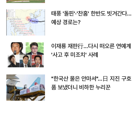
태풍 '돌핀'·'찬홈' 한반도 빗겨간다…
예상 경로는?
이재룡 재판行…다시 떠오른 연예계
'사고 후 미조치' 사례
"한국산 물은 안마셔"…日 지진 구호
품 보냈더니 비하한 누리꾼