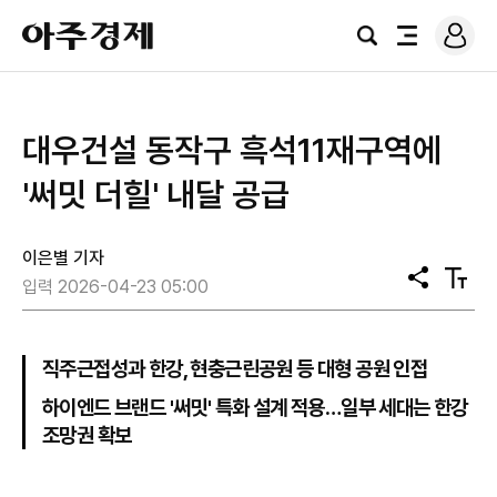
로
아
그
검
전
주
인
색
체
경
메
제
뉴
대우건설 동작구 흑석11재구역에
'써밋 더힐' 내달 공급
이은별 기자
공
텍
입력 2026-04-23 05:00
유
스
트
크
기
직주근접성과 한강, 현충근린공원 등 대형 공원 인접
하이엔드 브랜드 '써밋' 특화 설계 적용…일부 세대는 한강
조망권 확보