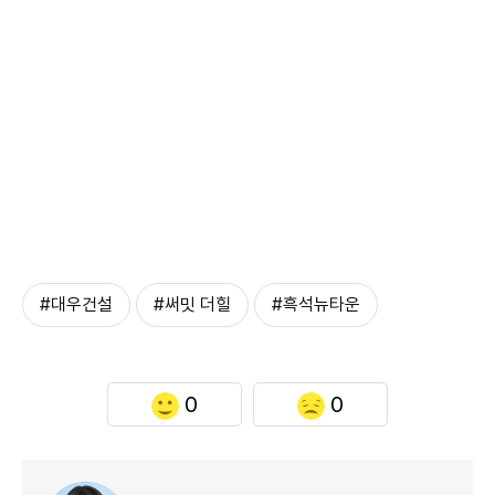
#대우건설
#써밋 더힐
#흑석뉴타운
0
0