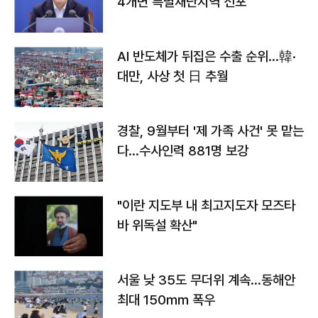
4개면 특별재난지역 선포
AI 반도체가 뒤집은 수출 순위…韓·
대만, 사상 첫 日 추월
경찰, 9월부터 '제 가족 사건' 못 맡는
다…수사인력 881명 보강
"이란 지도부 내 최고지도자 모즈타
바 위독설 확산"
서울 낮 35도 무더위 계속…동해안
최대 150㎜ 폭우