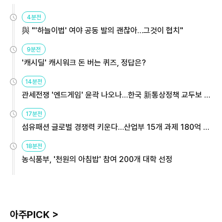
4분전
與 "'하늘이법' 여야 공동 발의 괜찮아…그것이 협치"
9분전
'캐시딜' 캐시워크 돈 버는 퀴즈, 정답은?
14분전
관세전쟁 '엔드게임' 윤곽 나오나…한국 新통상정책 교두보 활
용해야
17분전
섬유패션 글로벌 경쟁력 키운다…산업부 15개 과제 180억 지
원
18분전
농식품부, '천원의 아침밥' 참여 200개 대학 선정
아주PICK >