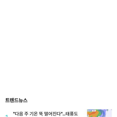
트렌드뉴스
"다음 주 기온 뚝 떨어진다"…태풍도