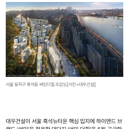
서울 동작구 흑석동 써밋더힐 조감도[사진=대우건설]
대우건설이 서울 흑석뉴타운 핵심 입지에 하이엔드 브