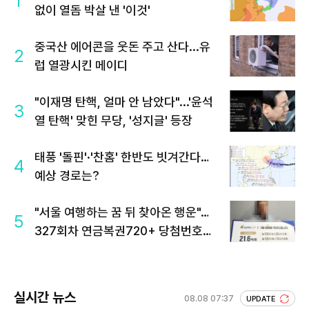
1
없이 열돔 박살 낸 '이것'
중국산 에어콘을 웃돈 주고 산다...유
2
럽 열광시킨 메이디
"이재명 탄핵, 얼마 안 남았다"...'윤석
3
열 탄핵' 맞힌 무당, '성지글' 등장
태풍 '돌핀'·'찬홈' 한반도 빗겨간다…
4
예상 경로는?
"서울 여행하는 꿈 뒤 찾아온 행운"…
5
327회차 연금복권720+ 당첨번호조
회 주목
실시간 뉴스
08.08 07:37
UPDATE