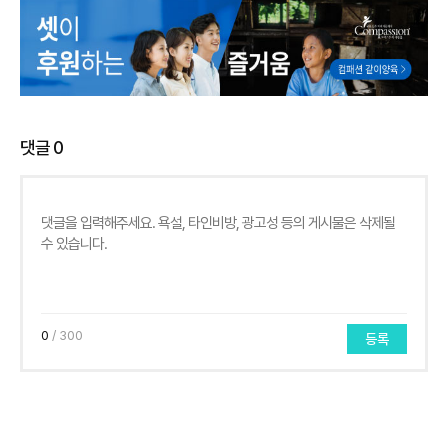
댓글
0
0
/ 300
등록