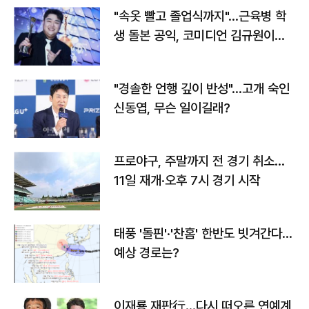
"속옷 빨고 졸업식까지"…근육병 학
생 돌본 공익, 코미디언 김규원이었
다
"경솔한 언행 깊이 반성"…고개 숙인
신동엽, 무슨 일이길래?
프로야구, 주말까지 전 경기 취소…
11일 재개·오후 7시 경기 시작
태풍 '돌핀'·'찬홈' 한반도 빗겨간다…
예상 경로는?
이재룡 재판行…다시 떠오른 연예계