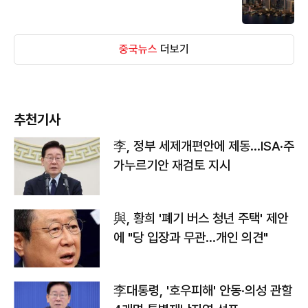
중국뉴스
더보기
추천기사
李, 정부 세제개편안에 제동…ISA·주
가누르기안 재검토 지시
與, 황희 '폐기 버스 청년 주택' 제안
에 "당 입장과 무관…개인 의견"
李대통령, '호우피해' 안동·의성 관할