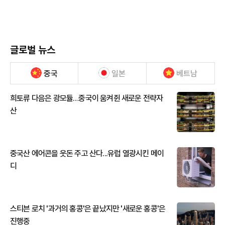
글로벌 뉴스
중국
일본
베트남
희토류 다음은 광모듈…중국이 움켜쥔 새로운 전략자
산
중국산 에어콘을 웃돈 주고 산다...유럽 열광시킨 메이
디
스티븐 로치 '과거의 홍콩'은 끝났지만 '새로운 홍콩'은
진행중