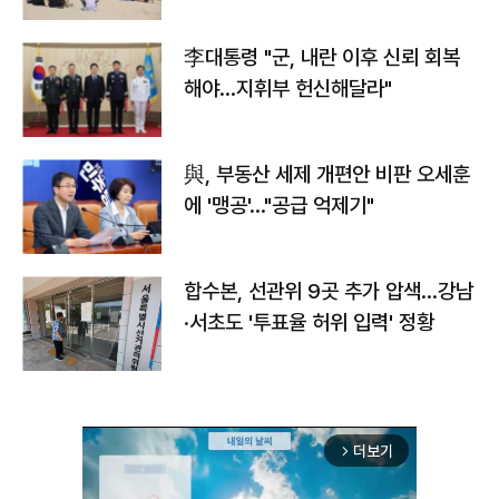
李대통령 "군, 내란 이후 신뢰 회복
해야…지휘부 헌신해달라"
與, 부동산 세제 개편안 비판 오세훈
에 '맹공'…"공급 억제기"
합수본, 선관위 9곳 추가 압색…강남
·서초도 '투표율 허위 입력' 정황
더보기
arrow_forward_ios