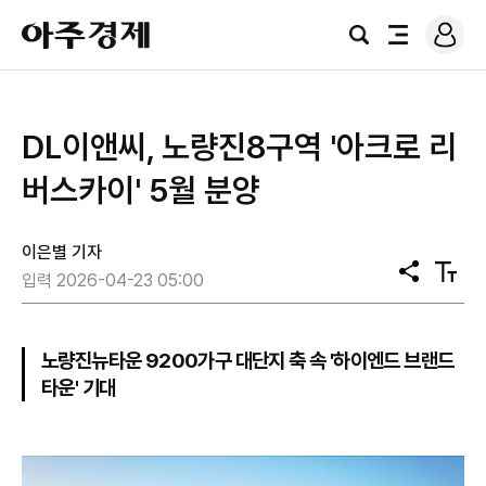
로
아
그
검
전
주
인
색
체
경
메
제
뉴
DL이앤씨, 노량진8구역 '아크로 리
버스카이' 5월 분양
이은별 기자
공
텍
입력 2026-04-23 05:00
유
스
트
크
기
노량진뉴타운 9200가구 대단지 축 속 '하이엔드 브랜드
타운' 기대