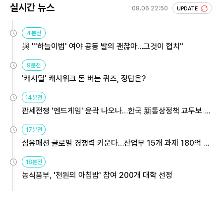
실시간 뉴스
08.06 22:50
UPDATE
4분전
與 "'하늘이법' 여야 공동 발의 괜찮아…그것이 협치"
9분전
'캐시딜' 캐시워크 돈 버는 퀴즈, 정답은?
14분전
관세전쟁 '엔드게임' 윤곽 나오나…한국 新통상정책 교두보 활
용해야
17분전
섬유패션 글로벌 경쟁력 키운다…산업부 15개 과제 180억 지
원
18분전
농식품부, '천원의 아침밥' 참여 200개 대학 선정