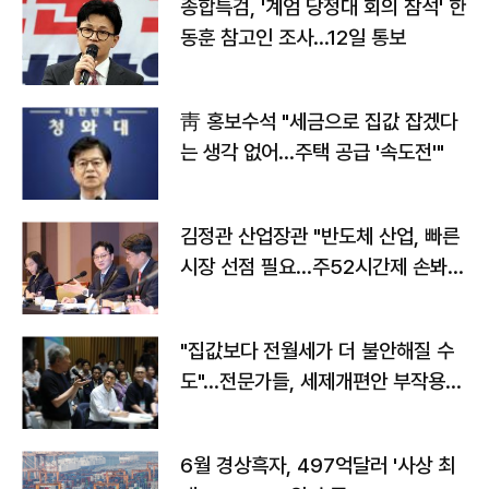
종합특검, '계엄 당정대 회의 참석' 한
동훈 참고인 조사...12일 통보
靑 홍보수석 "세금으로 집값 잡겠다
는 생각 없어…주택 공급 '속도전'"
김정관 산업장관 "반도체 산업, 빠른
시장 선점 필요…주52시간제 손봐
야"
"집값보다 전월세가 더 불안해질 수
도"…전문가들, 세제개편안 부작용
우려
6월 경상흑자, 497억달러 '사상 최