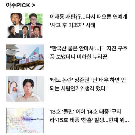
아주PICK >
이재룡 재판行…다시 떠오른 연예계
'사고 후 미조치' 사례
"한국산 물은 안마셔"…日 지진 구호
품 보냈더니 비하한 누리꾼
'태도 논란' 정준원 "난 배우 하면 안
되는 사람인가? 생각 했다"
13호 '돌핀' 이어 14호 태풍 '구지
라'·15호 태풍 '찬홈' 발생…현재 위
치와 이동경로는?