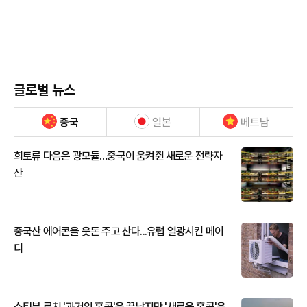
글로벌 뉴스
중국
일본
베트남
희토류 다음은 광모듈…중국이 움켜쥔 새로운 전략자
산
중국산 에어콘을 웃돈 주고 산다...유럽 열광시킨 메이
디
스티븐 로치 '과거의 홍콩'은 끝났지만 '새로운 홍콩'은