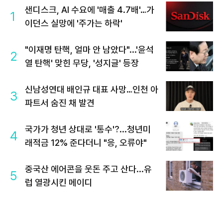
샌디스크, AI 수요에 '매출 4.7배'…가
1
이던스 실망에 '주가는 하락'
"이재명 탄핵, 얼마 안 남았다"...'윤석
2
열 탄핵' 맞힌 무당, '성지글' 등장
신남성연대 배인규 대표 사망…인천 아
3
파트서 숨진 채 발견
국가가 청년 상대로 '통수'?...청년미
4
래적금 12% 준다더니 "응, 오류야"
중국산 에어콘을 웃돈 주고 산다...유
5
럽 열광시킨 메이디