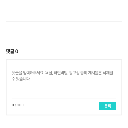
댓글
0
0
/ 300
등록