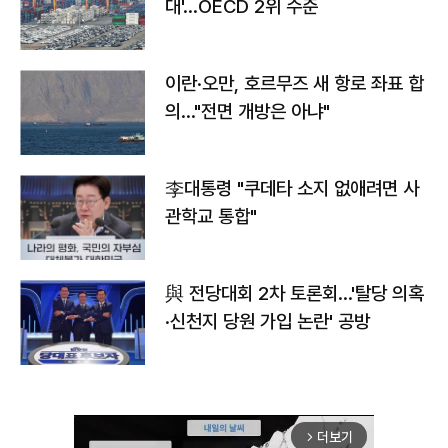
대'…OECD 2위 수준
이란·오만, 호르무즈 새 항로 좌표 합
의…"전면 개방은 아냐"
李대통령 "쿠데타 소지 없애려면 사
관학교 통합"
與 전당대회 2차 토론회…'탈당 의혹
·신천지 당원 가입 논란' 공방
더보기
arrow_forward_ios