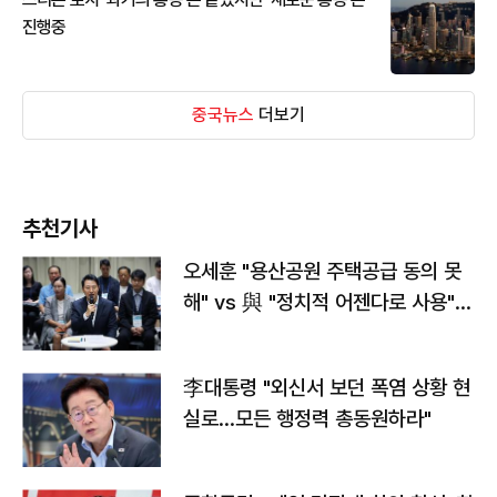
진행중
중국뉴스
더보기
추천기사
오세훈 "용산공원 주택공급 동의 못
해" vs 與 "정치적 어젠다로 사용"
맞불
李대통령 "외신서 보던 폭염 상황 현
실로…모든 행정력 총동원하라"