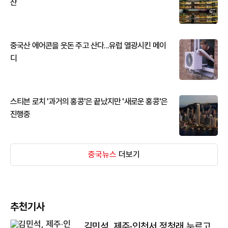
산
중국산 에어콘을 웃돈 주고 산다...유럽 열광시킨 메이
디
스티븐 로치 '과거의 홍콩'은 끝났지만 '새로운 홍콩'은
진행중
중국뉴스
더보기
추천기사
김민석, 제주·인천서 정청래 누르고