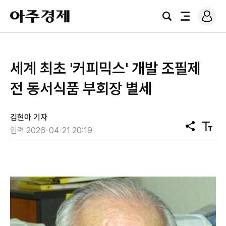
로
아
그
검
전
주
인
색
체
경
메
제
뉴
세계 최초 '커피믹스' 개발 조필제
전 동서식품 부회장 별세
김현아 기자
공
텍
입력 2026-04-21 20:19
유
스
트
크
기