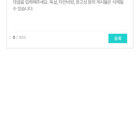
0
/ 300
등록