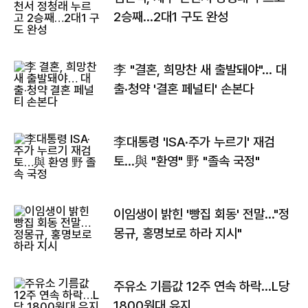
2승째…2대1 구도 완성
李 "결혼, 희망찬 새 출발돼야"… 대
출·청약 '결혼 페널티' 손본다
李대통령 'ISA·주가 누르기' 재검
토…與 "환영" 野 "졸속 국정"
이임생이 밝힌 '빵집 회동' 전말…"정
몽규, 홍명보로 하라 지시"
주유소 기름값 12주 연속 하락…L당
1800원대 유지