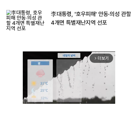
李대통령, '호우피해' 안동·의성 관할
4개면 특별재난지역 선포
더보기
arrow_forward_ios
Unmute