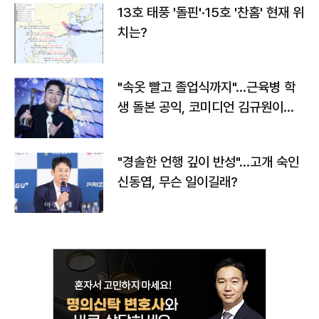
13호 태풍 '돌핀'·15호 '찬홈' 현재 위
치는?
"속옷 빨고 졸업식까지"…근육병 학
생 돌본 공익, 코미디언 김규원이었
다
"경솔한 언행 깊이 반성"…고개 숙인
신동엽, 무슨 일이길래?