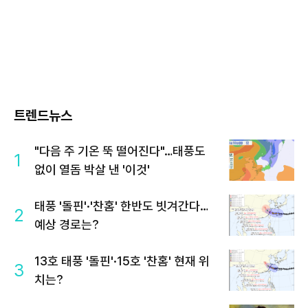
트렌드뉴스
"다음 주 기온 뚝 떨어진다"…태풍도
1
없이 열돔 박살 낸 '이것'
태풍 '돌핀'·'찬홈' 한반도 빗겨간다…
2
예상 경로는?
13호 태풍 '돌핀'·15호 '찬홈' 현재 위
3
치는?