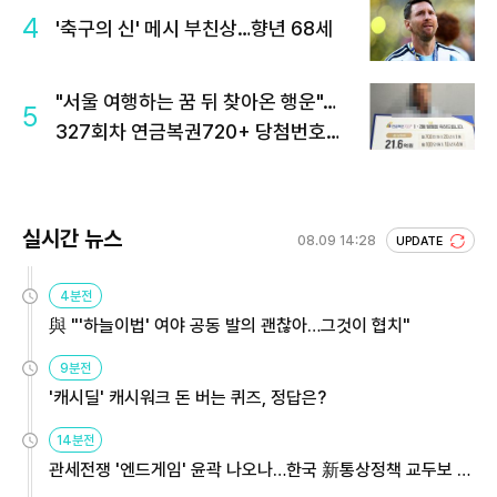
4
'축구의 신' 메시 부친상…향년 68세
"서울 여행하는 꿈 뒤 찾아온 행운"…
5
327회차 연금복권720+ 당첨번호조
회 주목
실시간 뉴스
08.09 14:28
UPDATE
4분전
與 "'하늘이법' 여야 공동 발의 괜찮아…그것이 협치"
9분전
'캐시딜' 캐시워크 돈 버는 퀴즈, 정답은?
14분전
관세전쟁 '엔드게임' 윤곽 나오나…한국 新통상정책 교두보 활
용해야