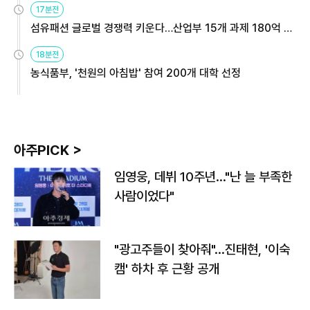
17분전
섬유패션 글로벌 경쟁력 키운다…산업부 15개 과제 180억 지
원
18분전
농식품부, '천원의 아침밥' 참여 200개 대학 선정
아주PICK >
임영웅, 데뷔 10주년…"난 늘 부족한
사람이었다"
"광고주들이 찾아줘"…진태현, '이숙
캠' 하차 후 근황 공개