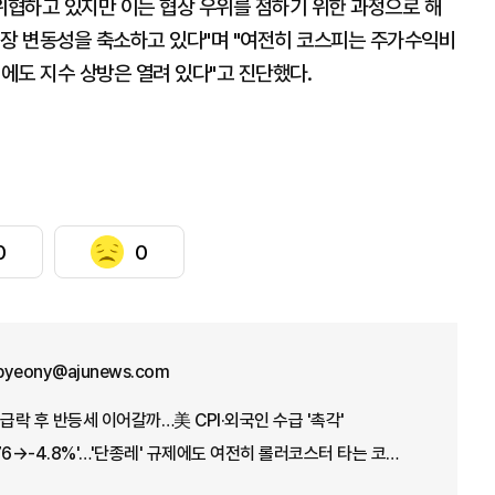
위협하고 있지만 이는 협상 우위를 점하기 위한 과정으로 해
시장 변동성을 축소하고 있다"며 "여전히 코스피는 주가수익비
경신에도 지수 상방은 열려 있다"고 진단했다.
0
0
byeony@ajunews.com
급락 후 반등세 이어갈까…美 CPI·외국인 수급 '촉각'
'+17.91→-5.12→+3.76→-4.8%'…'단종레' 규제에도 여전히 롤러코스터 타는 코스피