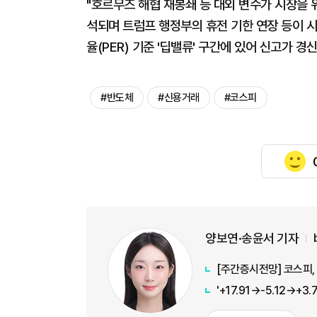
"호르무즈 해협 재봉쇄 등 대외 변수가 시장을 
석되며 트럼프 행정부의 휴전 기한 연장 등이 
율(PER) 기준 '딥밸류' 구간에 있어 신고가 
#반도체
#신용거래
#코스피
양보연·송윤서 기자
[주간증시전망] 코스피, 