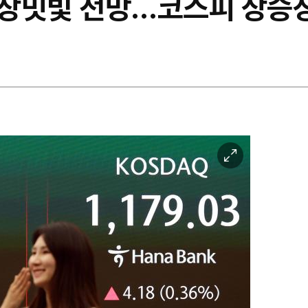
장밋빛 전망…코스피 상승장
이
미
지
확
대