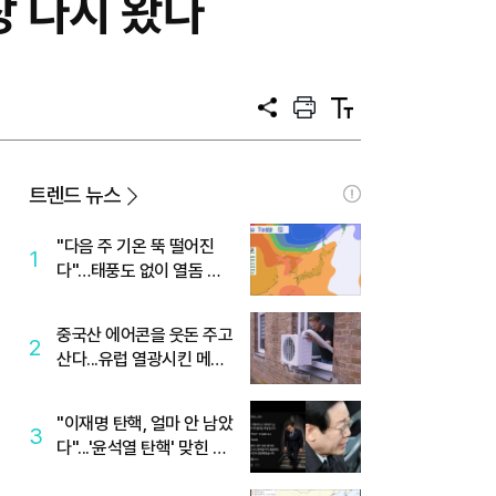
 다시 왔다
공
프
텍
유
린
스
트
트
크
기
트렌드 뉴스
"다음 주 기온 뚝 떨어진
1
다"…태풍도 없이 열돔 박
살 낸 '이것'
중국산 에어콘을 웃돈 주고
2
산다...유럽 열광시킨 메이
디
"이재명 탄핵, 얼마 안 남았
3
다"...'윤석열 탄핵' 맞힌 무
당, '성지글' 등장