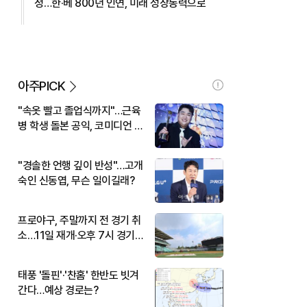
정…한·베 800년 인연, 미래 성장동력으로
아주PICK
"속옷 빨고 졸업식까지"…근육
병 학생 돌본 공익, 코미디언 김
규원이었다
"경솔한 언행 깊이 반성"…고개
숙인 신동엽, 무슨 일이길래?
프로야구, 주말까지 전 경기 취
소…11일 재개·오후 7시 경기
시작
태풍 '돌핀'·'찬홈' 한반도 빗겨
간다…예상 경로는?