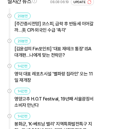
실시간 뉴스
08.08 06:19
UPDATE
20분전
[주간증시전망] 코스피, 급락 후 반등세 이어갈
까…美 CPI·외국인 수급 '촉각'
20분전
[김윤섭의 Fin포인트] '대표 재테크 통장' ISA
대개편…나에게 맞는 전략은?
1시간전
영덕 대표 레포츠시설 '별파랑 집라인' 오는 11
일 재개장
1시간전
영양고추 H.O.T Festival, 19년째 서울광장서
소비자 만난다
1시간전
봉화군, 'K-베트남 밸리' 지역특화발전특구 지