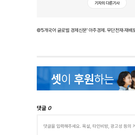
기자의 다른기사
©'5개국어 글로벌 경제신문' 아주경제. 무단전재·재배
댓글
0