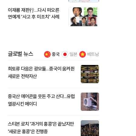
이재룡 재판行…다시 떠오른
연예계 '사고 후 미조치' 사례
글로벌 뉴스
중국
일본
베트남
희토류 다음은 광모듈…중국이 움켜쥔
새로운 전략자산
중국산 에어콘을 웃돈 주고 산다...유럽
열광시킨 메이디
스티븐 로치 '과거의 홍콩'은 끝났지만
'새로운 홍콩'은 진행중