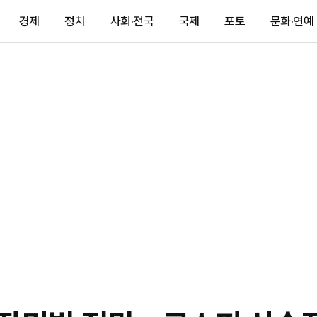
경제
정치
사회·전국
국제
포토
문화·연예