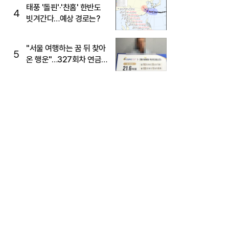
태풍 '돌핀'·'찬홈' 한반도
4
빗겨간다…예상 경로는?
"서울 여행하는 꿈 뒤 찾아
5
온 행운"…327회차 연금
복권720+ 당첨번호조회
주목