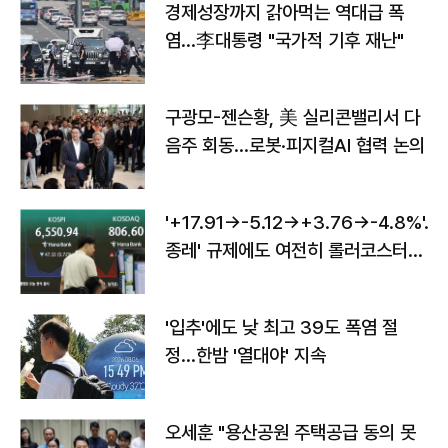
경제성장까지 갉아먹는 역대급 폭
염…李대통령 "국가적 기후 재난"
구광모-젠슨황, 美 실리콘밸리서 다
음주 회동…로봇·피지컬AI 협력 논의
'+17.91→-5.12→+3.76→-4.8%'…'
종레' 규제에도 여전히 롤러코스터
타는 코스피
'입추'에도 낮 최고 39도 폭염 절
정…한밤 '열대야' 지속
오세훈 "용산공원 주택공급 동의 못