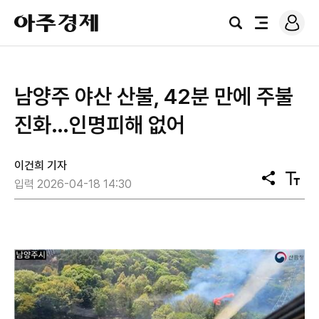
로
아
그
검
전
주
인
색
체
경
메
제
뉴
남양주 야산 산불, 42분 만에 주불
진화…인명피해 없어
이건희 기자
공
텍
입력 2026-04-18 14:30
유
스
트
크
기