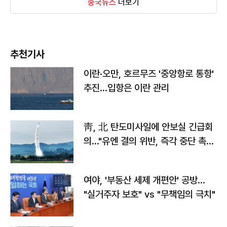
중국뉴스
더보기
추천기사
이란·오만, 호르무즈 '중앙항로 통항'
추진…입항은 이란 관리
靑, 北 탄도미사일에 안보실 긴급회
의…"유엔 결의 위반, 즉각 중단 촉
구"
여야, '부동산 세제 개편안' 공방…
"실거주자 보호" vs "무책임의 극치"