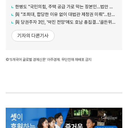
한병도 "국민의힘, 주택 공급 가로 막는 장본인…법안 처리 협조하라"
與 "조희대, 합당한 이유 없이 대법관 제청권 미뤄"…탄핵은 '신중'
與 당권주자 3인, '약진 전망'에도 호남 총집결…'골든위크' 표심 집중 공략
기자의 다른기사
©'5개국어 글로벌 경제신문' 아주경제. 무단전재·재배포 금지