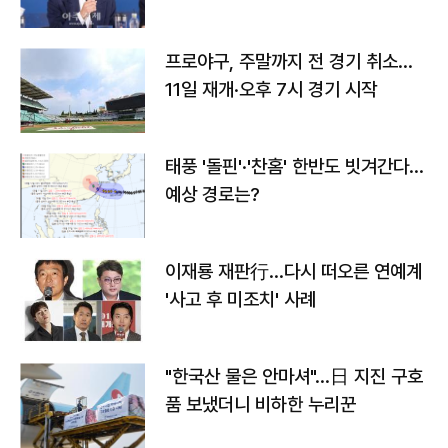
프로야구, 주말까지 전 경기 취소…
11일 재개·오후 7시 경기 시작
태풍 '돌핀'·'찬홈' 한반도 빗겨간다…
예상 경로는?
이재룡 재판行…다시 떠오른 연예계
'사고 후 미조치' 사례
"한국산 물은 안마셔"…日 지진 구호
품 보냈더니 비하한 누리꾼