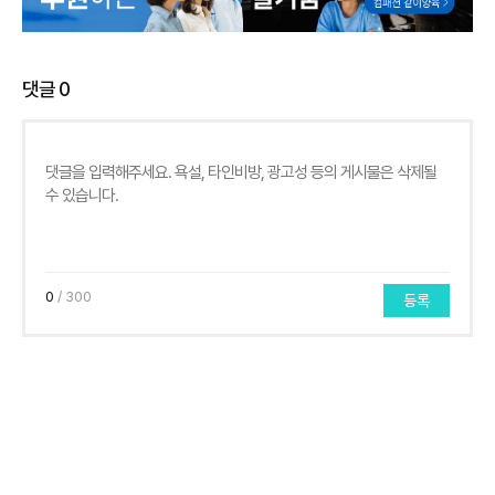
댓글
0
0
/ 300
등록