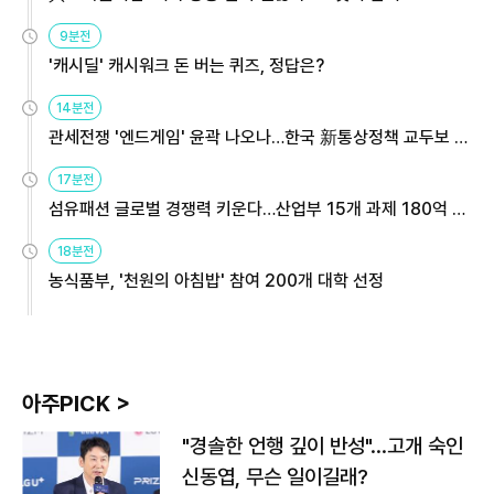
9분전
'캐시딜' 캐시워크 돈 버는 퀴즈, 정답은?
14분전
관세전쟁 '엔드게임' 윤곽 나오나…한국 新통상정책 교두보 활
용해야
17분전
섬유패션 글로벌 경쟁력 키운다…산업부 15개 과제 180억 지
원
18분전
농식품부, '천원의 아침밥' 참여 200개 대학 선정
아주PICK >
"경솔한 언행 깊이 반성"…고개 숙인
신동엽, 무슨 일이길래?