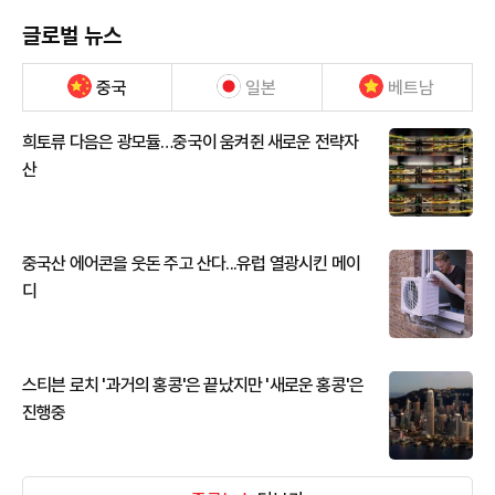
글로벌 뉴스
중국
일본
베트남
희토류 다음은 광모듈…중국이 움켜쥔 새로운 전략자
산
중국산 에어콘을 웃돈 주고 산다...유럽 열광시킨 메이
디
스티븐 로치 '과거의 홍콩'은 끝났지만 '새로운 홍콩'은
진행중