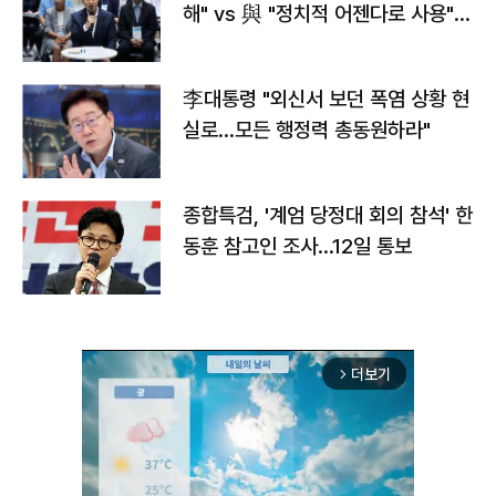
해" vs 與 "정치적 어젠다로 사용"
맞불
李대통령 "외신서 보던 폭염 상황 현
실로…모든 행정력 총동원하라"
종합특검, '계엄 당정대 회의 참석' 한
동훈 참고인 조사...12일 통보
더보기
arrow_forward_ios