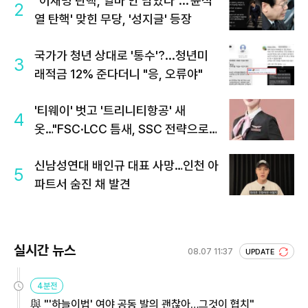
"이재명 탄핵, 얼마 안 남았다"...'윤석
2
열 탄핵' 맞힌 무당, '성지글' 등장
국가가 청년 상대로 '통수'?...청년미
3
래적금 12% 준다더니 "응, 오류야"
'티웨이' 벗고 '트리니티항공' 새
4
옷…"FSC·LCC 틈새, SSC 전략으로
공략"
신남성연대 배인규 대표 사망…인천 아
5
파트서 숨진 채 발견
실시간 뉴스
08.07 11:37
UPDATE
4분전
與 "'하늘이법' 여야 공동 발의 괜찮아…그것이 협치"