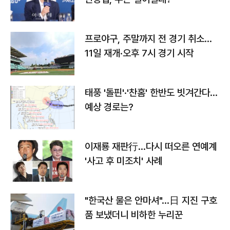
프로야구, 주말까지 전 경기 취소…
11일 재개·오후 7시 경기 시작
태풍 '돌핀'·'찬홈' 한반도 빗겨간다…
예상 경로는?
이재룡 재판行…다시 떠오른 연예계
'사고 후 미조치' 사례
"한국산 물은 안마셔"…日 지진 구호
품 보냈더니 비하한 누리꾼