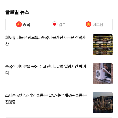
글로벌 뉴스
중국
일본
베트남
희토류 다음은 광모듈…중국이 움켜쥔 새로운 전략자
산
중국산 에어콘을 웃돈 주고 산다...유럽 열광시킨 메이
디
스티븐 로치 '과거의 홍콩'은 끝났지만 '새로운 홍콩'은
진행중