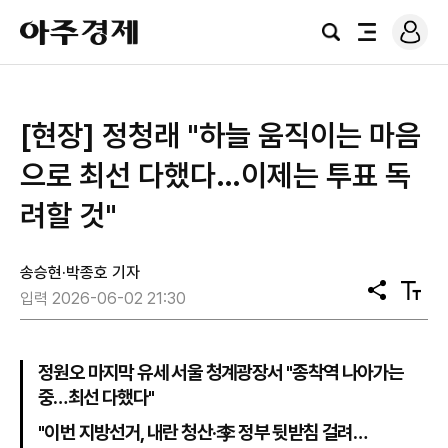
로
아
그
검
전
주
인
색
체
경
메
제
뉴
[현장] 정청래 "하늘 움직이는 마음
으로 최선 다했다…이제는 투표 독
려할 것"
송승현·박종호 기자
공
텍
입력 2026-06-02 21:30
유
스
트
크
기
정원오 마지막 유세 서울 청계광장서 "종착역 나아가는
중…최선 다했다"
"이번 지방선거, 내란 청산·李 정부 뒷받침 걸려…