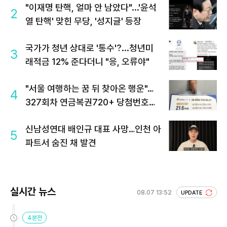
"이재명 탄핵, 얼마 안 남았다"...'윤석
2
열 탄핵' 맞힌 무당, '성지글' 등장
국가가 청년 상대로 '통수'?...청년미
3
래적금 12% 준다더니 "응, 오류야"
"서울 여행하는 꿈 뒤 찾아온 행운"…
4
327회차 연금복권720+ 당첨번호조
회 주목
신남성연대 배인규 대표 사망…인천 아
5
파트서 숨진 채 발견
실시간 뉴스
08.07 13:52
UPDATE
4분전