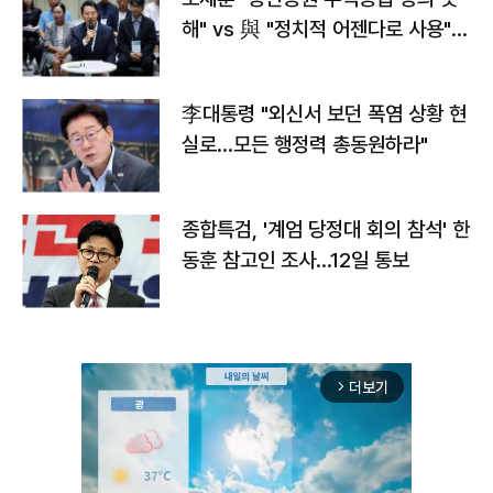
해" vs 與 "정치적 어젠다로 사용"
맞불
李대통령 "외신서 보던 폭염 상황 현
실로…모든 행정력 총동원하라"
종합특검, '계엄 당정대 회의 참석' 한
동훈 참고인 조사...12일 통보
더보기
arrow_forward_ios