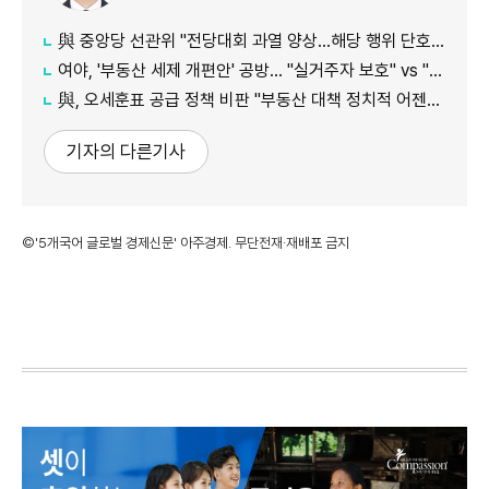
與 중앙당 선관위 "전당대회 과열 양상…해당 행위 단호히 대처"
여야, '부동산 세제 개편안' 공방… "실거주자 보호" vs "무책임의 극치"
與, 오세훈표 공급 정책 비판 "부동산 대책 정치적 어젠다로 사용"
기자의 다른기사
©'5개국어 글로벌 경제신문' 아주경제. 무단전재·재배포 금지