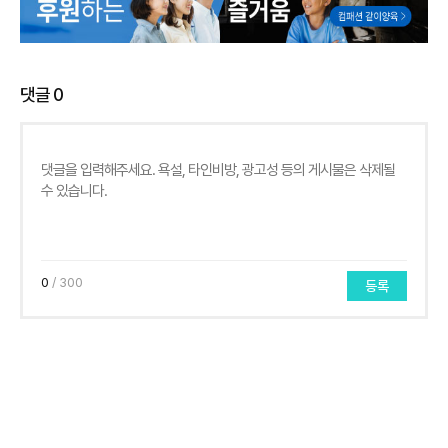
댓글
0
0
/ 300
등록