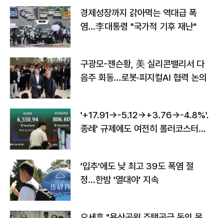
경제성장까지 갉아먹는 역대급 폭
염…李대통령 "국가적 기후 재난"
구광모-젠슨황, 美 실리콘밸리서 다
음주 회동…로봇·피지컬AI 협력 논의
'+17.91→-5.12→+3.76→-4.8%'…'
종레' 규제에도 여전히 롤러코스터
타는 코스피
'입추'에도 낮 최고 39도 폭염 절
정…한밤 '열대야' 지속
오세훈 "용산공원 주택공급 동의 못