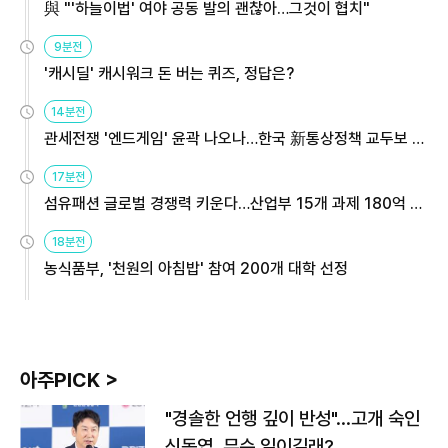
與 "'하늘이법' 여야 공동 발의 괜찮아…그것이 협치"
9분전
'캐시딜' 캐시워크 돈 버는 퀴즈, 정답은?
14분전
관세전쟁 '엔드게임' 윤곽 나오나…한국 新통상정책 교두보 활
용해야
17분전
섬유패션 글로벌 경쟁력 키운다…산업부 15개 과제 180억 지
원
18분전
농식품부, '천원의 아침밥' 참여 200개 대학 선정
아주PICK >
"경솔한 언행 깊이 반성"…고개 숙인
신동엽, 무슨 일이길래?