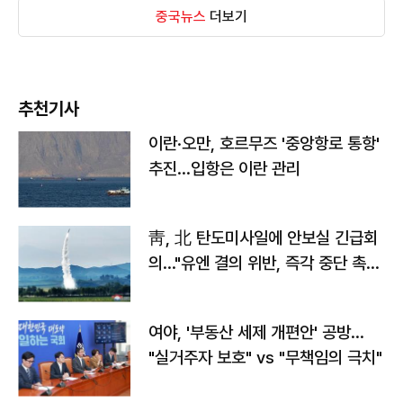
중국뉴스
더보기
추천기사
이란·오만, 호르무즈 '중앙항로 통항'
추진…입항은 이란 관리
靑, 北 탄도미사일에 안보실 긴급회
의…"유엔 결의 위반, 즉각 중단 촉
구"
여야, '부동산 세제 개편안' 공방…
"실거주자 보호" vs "무책임의 극치"